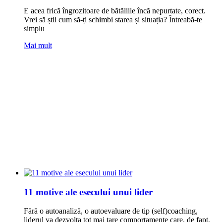
E acea frică îngrozitoare de bătăliile încă nepurtate, corect.
Vrei să știi cum să-ți schimbi starea și situația? Întreabă-te
simplu
Mai mult
11 motive ale esecului unui lider
Fără o autoanaliză, o autoevaluare de tip (self)coaching,
liderul va dezvolta tot mai tare comportamente care, de fapt,