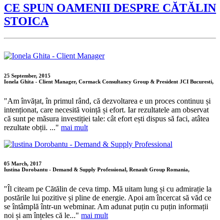
CE SPUN OAMENII DESPRE CĂTĂLIN
STOICA
25 September, 2015
Ionela Ghita - Client Manager, Cormack Consultancy Group & President JCI Bucuresti,
"Am învățat, în primul rând, că dezvoltarea e un proces continuu și
intenționat, care necesită voință și efort. Iar rezultatele am observat
că sunt pe măsura investiției tale: cât efort ești dispus să faci, atâtea
rezultate obții. ..."
mai mult
05 March, 2017
Iustina Dorobantu - Demand & Supply Professional, Renault Group Romania,
"Îl citeam pe Cătălin de ceva timp. Mă uitam lung și cu admirație la
postările lui pozitive și pline de energie. Apoi am încercat să văd ce
se întâmplă într-un webminar. Am adunat puțin cu puțin informații
noi și am înțeles că le..."
mai mult