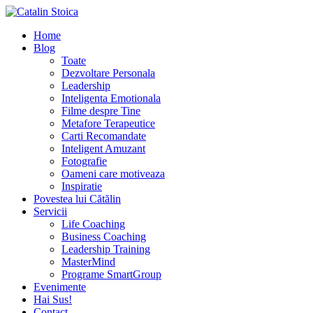
Home
Blog
Toate
Dezvoltare Personala
Leadership
Inteligenta Emotionala
Filme despre Tine
Metafore Terapeutice
Carti Recomandate
Inteligent Amuzant
Fotografie
Oameni care motiveaza
Inspiratie
Povestea lui Cătălin
Servicii
Life Coaching
Business Coaching
Leadership Training
MasterMind
Programe SmartGroup
Evenimente
Hai Sus!
Contact