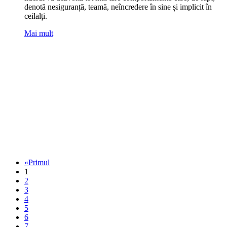
denotă nesiguranță, teamă, neîncredere în sine și implicit în
ceilalți.
Mai mult
«Primul
1
2
3
4
5
6
7