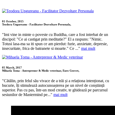
01 October, 2015
Teodora Ungureanu - Facilitator Dezvoltare Personala,
"Imi vine in minte o poveste cu Buddha, care a fost intrebat de un
discipol: "Ce ai castigat prin meditatie?" El a raspuns: "Nimic.
Totusi lasa-ma sa iti spun ce am pierdut: furie, anxietate, depresie,
insecuritate, frica de batranete si moarte." Ce ..."
mai mult
05 March, 2017
Mihaela Toma - Antreprenor & Medic veterinar, Euro Geovet,
"Cătălin, prin felul său vivace de a trăi și a relaționa intenționat, cu
bucurie, îți stimulează autocunoașterea pe un nivel de conștiință
superior. Pas cu pas, într-un mod creativ, te ghidează pe parcursul
sesiunilor de Mastermind pe..."
mai mult