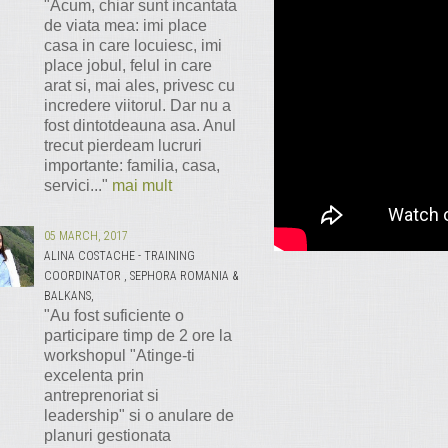
"Acum, chiar sunt incantata
de viata mea: imi place
casa in care locuiesc, imi
place jobul, felul in care
arat si, mai ales, privesc cu
incredere viitorul. Dar nu a
fost dintotdeauna asa. Anul
trecut pierdeam lucruri
importante: familia, casa,
servici..."
mai mult
05 MARCH, 2017
ALINA COSTACHE - TRAINING
COORDINATOR , SEPHORA ROMANIA &
BALKANS,
"Au fost suficiente o
participare timp de 2 ore la
workshopul "Atinge-ti
excelenta prin
antreprenoriat si
leadership" si o anulare de
planuri gestionata