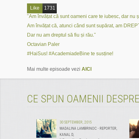
Like
1731
"Am învățat că sunt oameni care te iubesc, dar nu șt
Am învățat că, atunci când sunt supărat, am DREPT
Dar nu am dreptul să fiu și rău."
Octavian Paler
#HaiSus! #AcademiadeBine te susține!
Mai multe episoade vezi
AICI
CE SPUN OAMENII DESPRE
30 SEPTEMBER, 2015
MADALINA LAMBRINOC - REPORTER,
KANAL D,