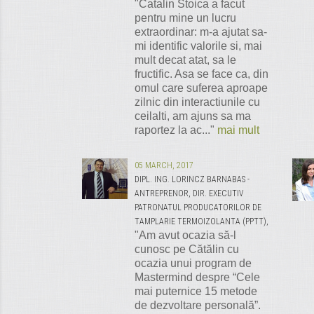
"Catalin Stoica a facut
pentru mine un lucru
extraordinar: m-a ajutat sa-
mi identific valorile si, mai
mult decat atat, sa le
fructific. Asa se face ca, din
omul care suferea aproape
zilnic din interactiunile cu
ceilalti, am ajuns sa ma
raportez la ac..."
mai mult
05 MARCH, 2017
DIPL. ING. LORINCZ BARNABAS -
ANTREPRENOR, DIR. EXECUTIV
PATRONATUL PRODUCATORILOR DE
TAMPLARIE TERMOIZOLANTA (PPTT),
"Am avut ocazia să-l
cunosc pe Cătălin cu
ocazia unui program de
Mastermind despre “Cele
mai puternice 15 metode
de dezvoltare personală”.