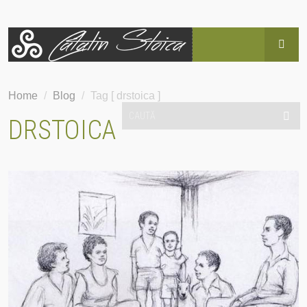
HOME
Home
/
Blog
/
Tag [ drstoica ]
BLOG
DRSTOICA
POVESTEA LUI CĂTĂLIN
SERVICII
EVENIMENTE
HAI SUS!
CONTACT