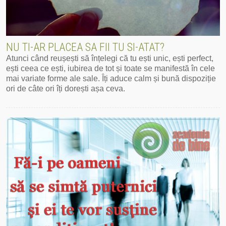
NU TI-AR PLACEA SA FII TU SI-ATAT?
Atunci când reușești să înțelegi că tu ești unic, ești perfect,
ești ceea ce ești, iubirea de tot și toate se manifestă în cele
mai variate forme ale sale. Îți aduce calm și bună dispoziție
ori de câte ori îți dorești așa ceva.
Mai mult