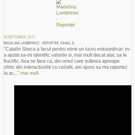
30 SEPTEMBER, 2015
MADALINA LAMBRINOC - REPORTER, KANAL D,
"Catalin Stoica a facut pentru mine un lucru extraordinar: m-
a ajutat sa-mi identific valorile si, mai mult decat atat, sa le
fructific. Asa se face ca, din omul care suferea aproape
zilnic din interactiunile cu ceilalti, am ajuns sa ma raportez
la ac..."
mai mult