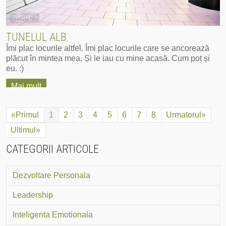
TUNELUL ALB
Îmi plac locurile altfel. Îmi plac locurile care se ancorează
plăcut în mintea mea. Și le iau cu mine acasă. Cum pot și
eu. :)
Mai mult
«Primul
1
2
3
4
5
6
7
8
Urmatorul»
Ultimul»
CATEGORII ARTICOLE
Dezvoltare Personala
Leadership
Inteligenta Emotionala