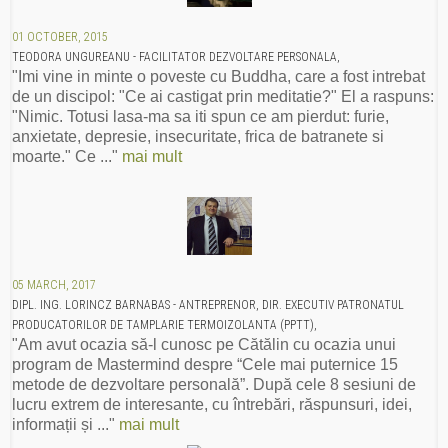
01 OCTOBER, 2015
TEODORA UNGUREANU - FACILITATOR DEZVOLTARE PERSONALA,
"Imi vine in minte o poveste cu Buddha, care a fost intrebat
de un discipol: "Ce ai castigat prin meditatie?" El a raspuns:
"Nimic. Totusi lasa-ma sa iti spun ce am pierdut: furie,
anxietate, depresie, insecuritate, frica de batranete si
moarte." Ce ..."
mai mult
05 MARCH, 2017
DIPL. ING. LORINCZ BARNABAS - ANTREPRENOR, DIR. EXECUTIV PATRONATUL
PRODUCATORILOR DE TAMPLARIE TERMOIZOLANTA (PPTT),
"Am avut ocazia să-l cunosc pe Cătălin cu ocazia unui
program de Mastermind despre “Cele mai puternice 15
metode de dezvoltare personală”. După cele 8 sesiuni de
lucru extrem de interesante, cu întrebări, răspunsuri, idei,
informații și ..."
mai mult