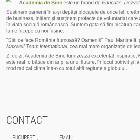
Academia de Bine
este un brand de
Educație, Dezvolt
Susținem oamenii în a-și depăși blocajele de orice fel, creă
de business, inițiem și susținem proiecte de voluntariat care
în viața socială românească. Suntem gata să fim picătura car
lume începe cu noi înșine.
"Știți ce face România frumoasă? Oamenii!" Paul Martinelli,
Maxwell Team
International
, cea mai mare organizație de le
Zi de zi, Academia de Bine furnizează excelență! Inspirație, Mo
este real: o bătaie din aripi a unui fluture, în locul potrivit și
mod radical clima într-o cu totul altă regiune a globului.
CONTACT
BUCURESTI,
EMAIL: