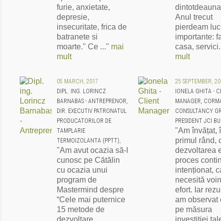
furie, anxietate,
dintotdeauna
depresie,
Anul trecut
insecuritate, frica de
pierdeam luc
batranete si
importante: f
moarte." Ce ..."
mai
casa, servici.
mult
mult
05 MARCH, 2017
25 SEPTEMBER, 20
DIPL. ING. LORINCZ
IONELA GHITA - C
BARNABAS - ANTREPRENOR,
MANAGER, CORM
DIR. EXECUTIV PATRONATUL
CONSULTANCY GR
PRODUCATORILOR DE
PRESIDENT JCI BU
"Am învățat, 
TAMPLARIE
primul rând, 
TERMOIZOLANTA (PPTT),
"Am avut ocazia să-l
dezvoltarea 
cunosc pe Cătălin
proces conti
cu ocazia unui
intenționat, 
program de
necesită voin
Mastermind despre
efort. Iar rezu
“Cele mai puternice
am observat 
15 metode de
pe măsura
dezvoltare
investiției tal