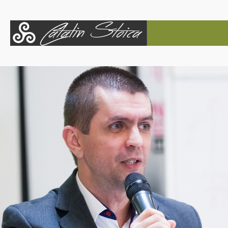
HOME
BLOG
POVESTEA LUI CĂTĂLIN
SERVICII
EVENIMENTE
HAI SUS!
CONTACT