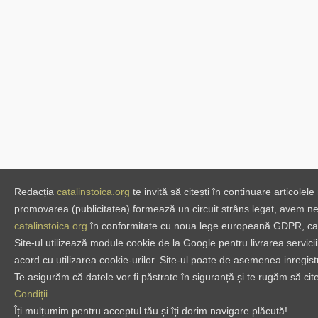
Redacția
catalinstoica.org
te invită să citești în continuare articole
promovarea (publicitatea) formează un circuit strâns legat, avem nevo
catalinstoica.org
în conformitate cu noua lege europeană GDPR, care
Site-ul utilizează module cookie de la Google pentru livrarea serviciil
acord cu utilizarea cookie-urilor. Site-ul poate de asemenea inregistra
Te asigurăm că datele vor fi păstrate în siguranță și te rugăm să c
Condiții
.
Îți mulțumim pentru acceptul tău și îți dorim navigare plăcută!