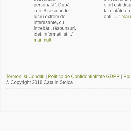
personală”. După
efort ești dis
cele 8 sesiuni de
faci, atâtea r
lucru extrem de
obții. ..."
mai 
interesante, cu
întrebări, răspunsuri,
idei, informații și ..."
mai mult
Termeni si Conditii
|
Politica de Confidentialitate GDPR
|
Pol
© Copyright 2018
Catalin Stoica