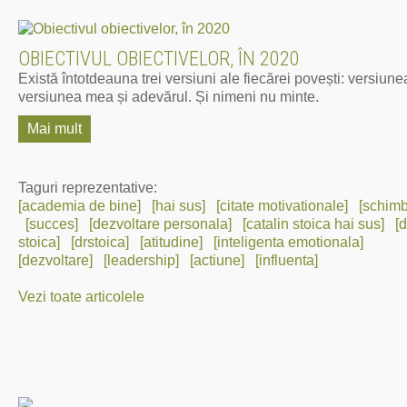
OBIECTIVUL OBIECTIVELOR, ÎN 2020
Există întotdeauna trei versiuni ale fiecărei povești: versiunea
versiunea mea și adevărul. Și nimeni nu minte.
Mai mult
Taguri reprezentative:
[academia de bine]
[hai sus]
[citate motivationale]
[schimb
[succes]
[dezvoltare personala]
[catalin stoica hai sus]
[d
stoica]
[drstoica]
[atitudine]
[inteligenta emotionala]
[dezvoltare]
[leadership]
[actiune]
[influenta]
Vezi toate articolele