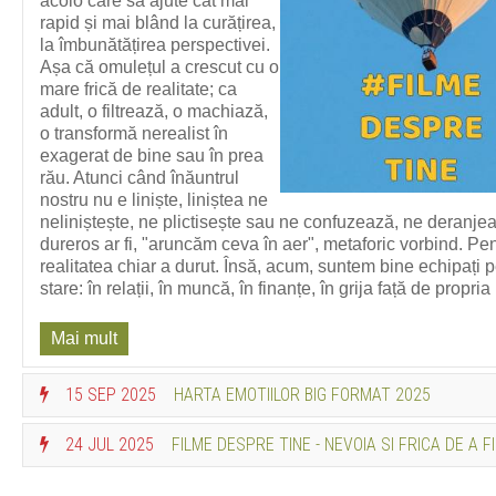
acolo care să ajute cât mai
rapid și mai blând la curățirea,
la îmbunătățirea perspectivei.
Așa că omulețul a crescut cu o
mare frică de realitate; ca
adult, o filtrează, o machiază,
o transformă nerealist în
exagerat de bine sau în prea
rău. Atunci când înăuntrul
nostru nu e liniște, liniștea ne
neliniștește, ne plictisește sau ne confuzează, ne deranje
dureros ar fi, "aruncăm ceva în aer", metaforic vorbind. Pe
realitatea chiar a durut. Însă, acum, suntem bine echipați pent
stare: în relații, în muncă, în finanțe, în grija față de pr
Mai mult
15 SEP 2025
HARTA EMOTIILOR BIG FORMAT 2025
E simplu: felul în care evoluezi
24 JUL 2025
FILME DESPRE TINE - NEVOIA SI FRICA DE A FI 
din punct de vedere emoțional
îți relevă oamenii la care ai
În webinarul gratuit, ca de