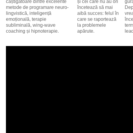
câștigătoare dintre excelente
și cei care nu au ori
gura
metode de programare neuro-
încetează să mai
Dep
lingvistică, inteligență
aibă succes: felul în
vrea
emoțională, terapie
care se raportează
înc
subliminală, wing-wave
la problemele
ter
coaching și hipnoterapie.
apărute.
lea