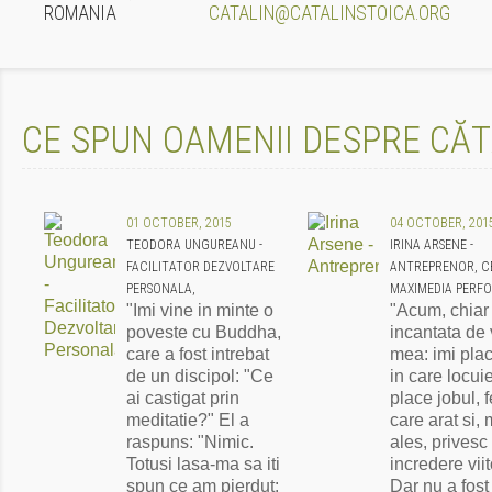
ROMANIA
CATALIN@CATALINSTOICA.ORG
CE SPUN OAMENII DESPRE CĂT
01 OCTOBER, 2015
04 OCTOBER, 201
TEODORA UNGUREANU -
IRINA ARSENE -
FACILITATOR DEZVOLTARE
ANTREPRENOR, C
PERSONALA,
MAXIMEDIA PERF
"Imi vine in minte o
"Acum, chiar
poveste cu Buddha,
incantata de 
care a fost intrebat
mea: imi pla
de un discipol: "Ce
in care locui
ai castigat prin
place jobul, f
meditatie?" El a
care arat si, 
raspuns: "Nimic.
ales, privesc
Totusi lasa-ma sa iti
incredere viit
spun ce am pierdut:
Dar nu a fost