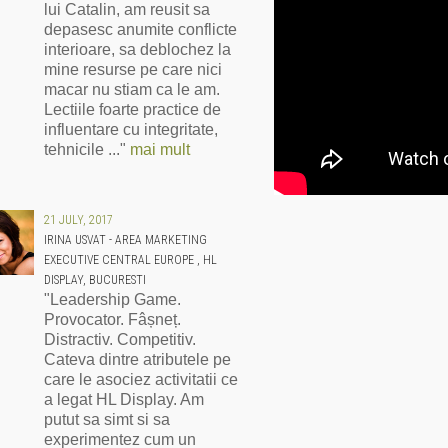
lui Catalin, am reusit sa
depasesc anumite conflicte
interioare, sa deblochez la
mine resurse pe care nici
macar nu stiam ca le am.
Lectiile foarte practice de
influentare cu integritate,
tehnicile ..."
mai mult
21 JULY, 2017
IRINA USVAT - AREA MARKETING
EXECUTIVE CENTRAL EUROPE , HL
DISPLAY, BUCURESTI
"Leadership Game.
Provocator. Fâșneț.
Distractiv. Competitiv.
Cateva dintre atributele pe
care le asociez activitatii ce
a legat HL Display. Am
putut sa simt si sa
experimentez cum un