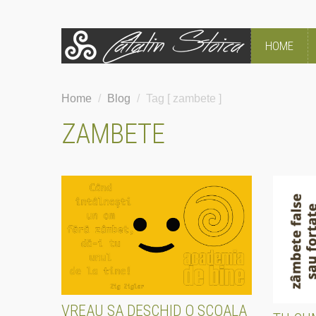
HOME
Home
/
Blog
/
Tag [ zambete ]
ZAMBETE
VREAU SA DESCHID O SCOALA