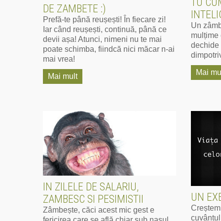
TU CU
DE ZAMBETE :)
INTEL
Prefă-te până reușești! În fiecare zi!
Un zâmb
Iar când reușești, continuă, până ce
mulțime 
devii așa! Atunci, nimeni nu te mai
dechide n
poate schimba, fiindcă nici măcar n-ai
dimpotri
mai vrea!
Mai mu
Mai mult
IN ZILELE DE SALARIU,
UN EXE
ZAMBESC SI PESIMISTII
Creștem,
Zâmbește, căci acest mic gest e
cuvântul
fericirea care se află chiar sub nasul