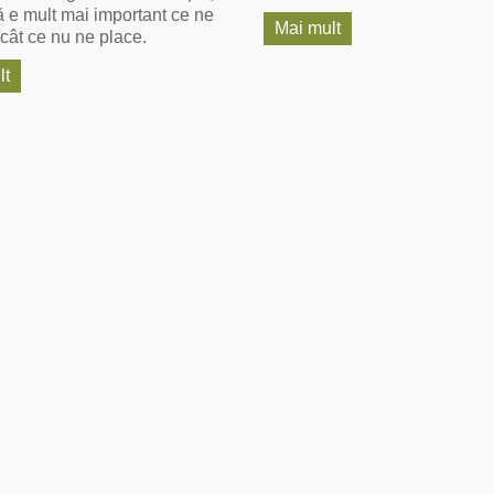
ă e mult mai important ce ne
Mai mult
cât ce nu ne place.
lt