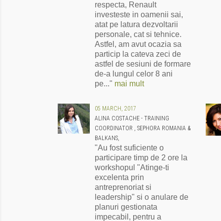
respecta, Renault
investeste in oamenii sai,
atat pe latura dezvoltarii
personale, cat si tehnice.
Astfel, am avut ocazia sa
particip la cateva zeci de
astfel de sesiuni de formare
de-a lungul celor 8 ani
pe..."
mai mult
05 MARCH, 2017
ALINA COSTACHE - TRAINING
COORDINATOR , SEPHORA ROMANIA &
BALKANS,
"Au fost suficiente o
participare timp de 2 ore la
workshopul "Atinge-ti
excelenta prin
antreprenoriat si
leadership" si o anulare de
planuri gestionata
impecabil, pentru a