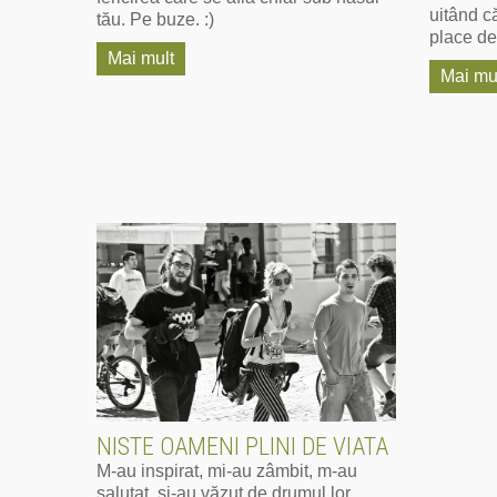
uitând c
tău. Pe buze. :)
place de
Mai mult
Mai mu
NISTE OAMENI PLINI DE VIATA
M-au inspirat, mi-au zâmbit, m-au
salutat, și-au văzut de drumul lor