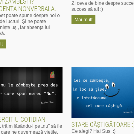
M ZAMBESTI?
Zi ceva de bine despre succes
IGENTA NONVERBALA.
succes să ai! :)
et poate spune despre noi o
Mai mult
de lucruri. Și ne poate
iște uși, iar absența lui
vă.
lt
RCITIU COTIDIAN
STARE CÂȘTIGĂTOARE :
 trăim lăsându-l pe „nu” să fie
Ce alegi? Hai Sus! :)
 care ne guvernează viețile,