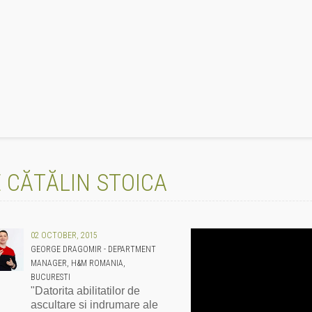
 CĂTĂLIN STOICA
02 OCTOBER, 2015
GEORGE DRAGOMIR - DEPARTMENT
MANAGER, H&M ROMANIA,
BUCURESTI
"Datorita abilitatilor de
ascultare si indrumare ale