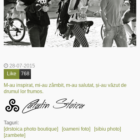
28-07-2015
Like
768
M-au inspirat, mi-au zâmbit, m-au salutat, și-au văzut de
drumul lor frumos.
Taguri:
[drstoica photo boutique]
[oameni foto]
[sibiu photo]
[zambete]