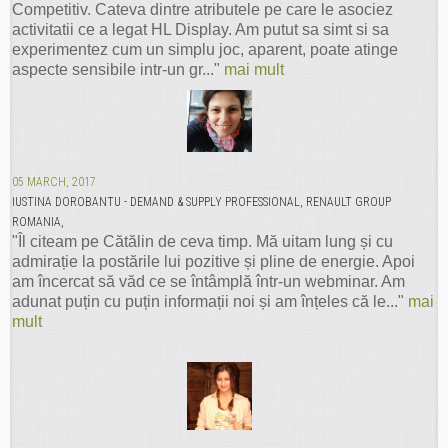
Competitiv. Cateva dintre atributele pe care le asociez
activitatii ce a legat HL Display. Am putut sa simt si sa
experimentez cum un simplu joc, aparent, poate atinge
aspecte sensibile intr-un gr..."
mai mult
05 MARCH, 2017
IUSTINA DOROBANTU - DEMAND & SUPPLY PROFESSIONAL, RENAULT GROUP
ROMANIA,
"Îl citeam pe Cătălin de ceva timp. Mă uitam lung și cu
admirație la postările lui pozitive și pline de energie. Apoi
am încercat să văd ce se întâmplă într-un webminar. Am
adunat puțin cu puțin informații noi și am înțeles că le..."
mai
mult