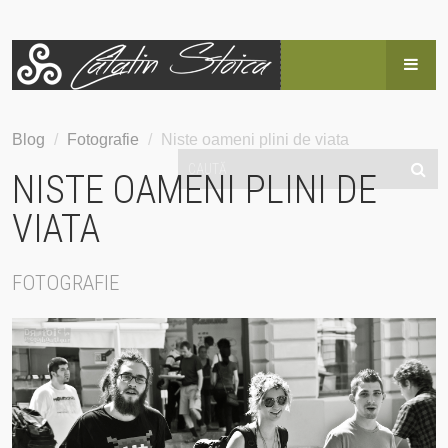
HOME
Blog
/
Fotografie
/
Niste oameni plini de viata
BLOG
NISTE OAMENI PLINI DE
POVESTEA LUI CĂTĂLIN
VIATA
SERVICII
FOTOGRAFIE
EVENIMENTE
HAI SUS!
CONTACT