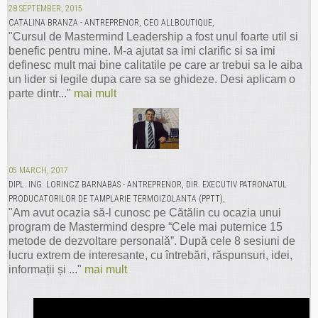
28 SEPTEMBER, 2015
CATALINA BRANZA - ANTREPRENOR, CEO ALLBOUTIQUE,
"Cursul de Mastermind Leadership a fost unul foarte util si
benefic pentru mine. M-a ajutat sa imi clarific si sa imi
definesc mult mai bine calitatile pe care ar trebui sa le aiba
un lider si legile dupa care sa se ghideze. Desi aplicam o
parte dintr..."
mai mult
05 MARCH, 2017
DIPL. ING. LORINCZ BARNABAS - ANTREPRENOR, DIR. EXECUTIV PATRONATUL
PRODUCATORILOR DE TAMPLARIE TERMOIZOLANTA (PPTT),
"Am avut ocazia să-l cunosc pe Cătălin cu ocazia unui
program de Mastermind despre “Cele mai puternice 15
metode de dezvoltare personală”. După cele 8 sesiuni de
lucru extrem de interesante, cu întrebări, răspunsuri, idei,
informații și ..."
mai mult