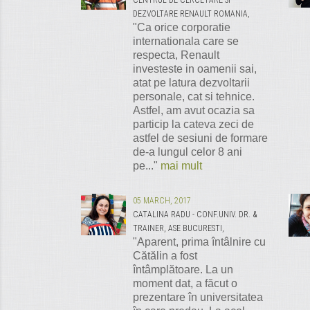
CENTRUL DE CERCETARE SI
DEZVOLTARE RENAULT ROMANIA,
"Ca orice corporatie
internationala care se
respecta, Renault
investeste in oamenii sai,
atat pe latura dezvoltarii
personale, cat si tehnice.
Astfel, am avut ocazia sa
particip la cateva zeci de
astfel de sesiuni de formare
de-a lungul celor 8 ani
pe..."
mai mult
05 MARCH, 2017
CATALINA RADU - CONF.UNIV. DR. &
TRAINER, ASE BUCURESTI,
"Aparent, prima întâlnire cu
Cătălin a fost
întâmplătoare. La un
moment dat, a făcut o
prezentare în universitatea