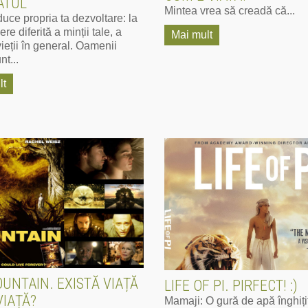
ATUL
Mintea vrea să creadă că...
duce propria ta dezvoltare: la
ere diferită a minții tale, a
Mai mult
vieții în general. Oamenii
nt...
lt
UNTAIN. EXISTĂ VIAȚĂ
LIFE OF PI. PIRFECT! :)
VIAȚĂ?
Mamaji: O gură de apă înghiți