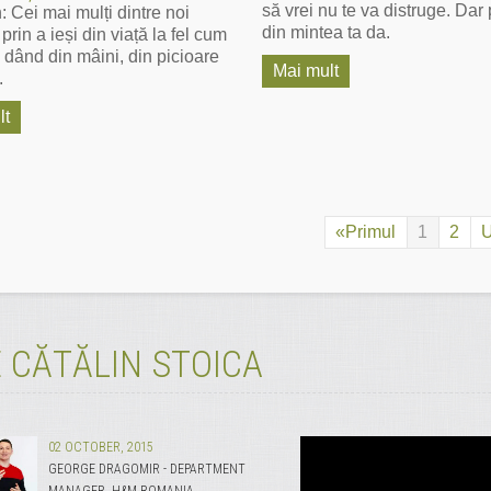
să vrei nu te va distruge. Dar
n: Cei mai mulți dintre noi
din mintea ta da.
prin a ieși din viață la fel cum
, dând din mâini, din picioare
Mai mult
.
lt
«Primul
1
2
U
 CĂTĂLIN STOICA
02 OCTOBER, 2015
GEORGE DRAGOMIR - DEPARTMENT