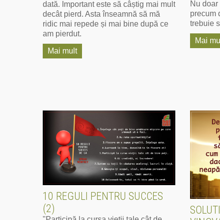
Nu doar 
dată. Important este să câștig mai mult
precum d
decât pierd. Asta înseamnă să mă
trebuie s
ridic mai repede și mai bine după ce
am pierdut.
Mai mu
Mai mult
10 REGULI PENTRU SUCCES
(2)
SOLUT
"Participă la cursa vieții tale cât de