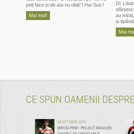
Dr. Lilia
poți face și de-aia nu obții"! ‪‎Hai Sus‬ !
sfârșesc 
au intrat
Mai mult
și țipând
Mai mu
CE SPUN OAMENII DESPRE
03 OCTOBER, 2015
MIRCEA PENE - PROJECT MANAGER,