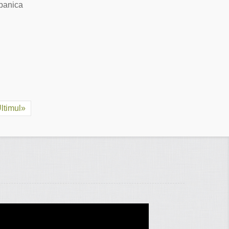
 panica
ltimul»