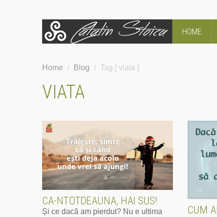
HOME
Home
/
Blog
/
Tag [ viata ]
VIATA
CA-NTOTDEAUNA, HAI SUS!
CUM A
Și ce dacă am pierdut? Nu e ultima