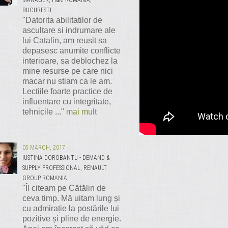
MANAGER, H&M ROMANIA,
BUCURESTI
"Datorita abilitatilor de
ascultare si indrumare ale
lui Catalin, am reusit sa
depasesc anumite conflicte
interioare, sa deblochez la
mine resurse pe care nici
macar nu stiam ca le am.
Lectiile foarte practice de
influentare cu integritate,
tehnicile ..."
mai mult
05 MARCH, 2017
IUSTINA DOROBANTU - DEMAND &
SUPPLY PROFESSIONAL, RENAULT
GROUP ROMANIA,
"Îl citeam pe Cătălin de
ceva timp. Mă uitam lung și
cu admirație la postările lui
pozitive și pline de energie.