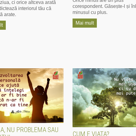
Orice minus are un plus
ziua, ci orice altceva arată
corespondent. Găsește-l și în
ictează interiorul tău că
minusul cu plus.
ă arate.
Mai mult
lt
IA, NU PROBLEMA SAU
CUM E VIATA?