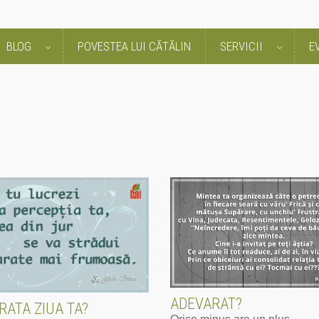
BLOG
POVESTEA LUI CĂTĂLIN
SERVICII
E
ADEVARAT?
RATA ZIUA TA?