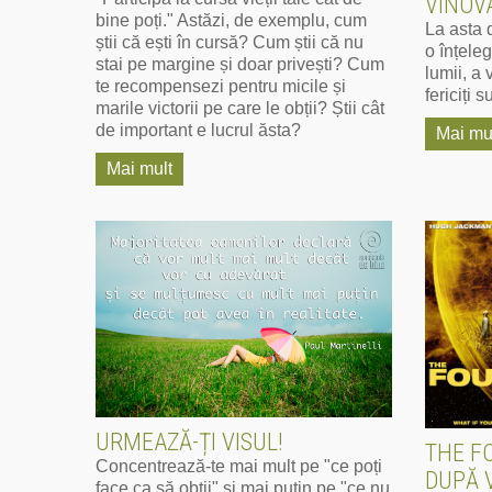
VINOV
bine poți." Astăzi, de exemplu, cum
La asta 
știi că ești în cursă? Cum știi că nu
o înțeleg
stai pe margine și doar privești? Cum
lumii, a 
te recompensezi pentru micile și
fericiți su
marile victorii pe care le obții? Știi cât
de important e lucrul ăsta?
Mai mu
Mai mult
URMEAZĂ-ȚI VISUL!
THE FO
Concentrează-te mai mult pe "ce poți
DUPĂ 
face ca să obții" și mai puțin pe "ce nu