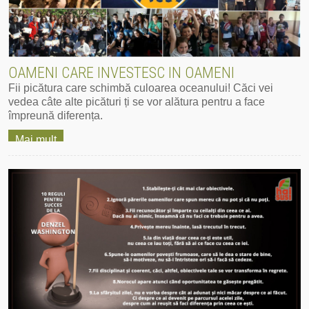
OAMENI CARE INVESTESC IN OAMENI
Fii picătura care schimbă culoarea oceanului! Căci vei
vedea câte alte picături ți se vor alătura pentru a face
împreună diferența.
Mai mult