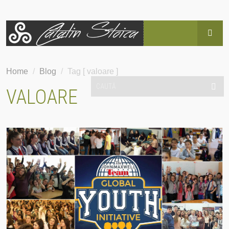
HOME
Home
/
Blog
/
Tag [ valoare ]
BLOG
VALOARE
POVESTEA LUI CĂTĂLIN
SERVICII
EVENIMENTE
HAI SUS!
CONTACT