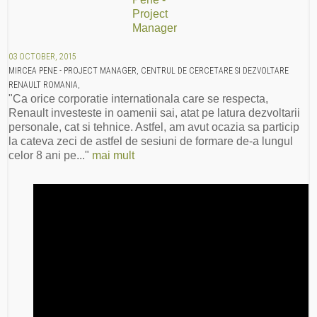
03 OCTOBER, 2015
MIRCEA PENE - PROJECT MANAGER, CENTRUL DE CERCETARE SI DEZVOLTARE
RENAULT ROMANIA,
"Ca orice corporatie internationala care se respecta,
Renault investeste in oamenii sai, atat pe latura dezvoltarii
personale, cat si tehnice. Astfel, am avut ocazia sa particip
la cateva zeci de astfel de sesiuni de formare de-a lungul
celor 8 ani pe..."
mai mult