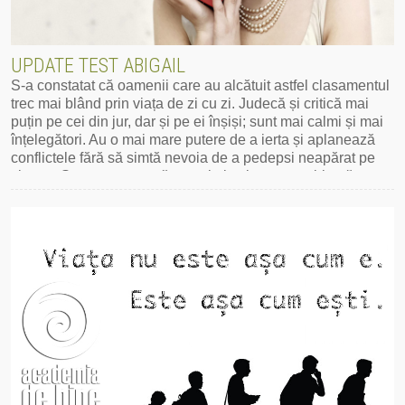
UPDATE TEST ABIGAIL
S-a constatat că oamenii care au alcătuit astfel clasamentul
trec mai blând prin viața de zi cu zi. Judecă și critică mai
puțin pe cei din jur, dar și pe ei înșiși; sunt mai calmi și mai
înțelegători. Au o mai mare putere de a ierta și aplanează
conflictele fără să simtă nevoia de a pedepsi neapărat pe
cineva. Se concentrează pe soluție și nu pe problemă.
Mai mult