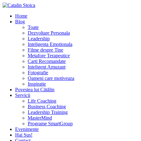
Home
Blog
Toate
Dezvoltare Personala
Leadership
Inteligenta Emotionala
Filme despre Tine
Metafore Terapeutice
Carti Recomandate
Inteligent Amuzant
Fotografie
Oameni care motiveaza
Inspiratie
Povestea lui Cătălin
Servicii
Life Coaching
Business Coaching
Leadership Training
MasterMind
Programe SmartGroup
Evenimente
Hai Sus!
Contact