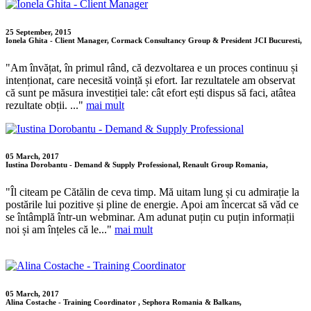
25 September, 2015
Ionela Ghita - Client Manager, Cormack Consultancy Group & President JCI Bucuresti,
"Am învățat, în primul rând, că dezvoltarea e un proces continuu și
intenționat, care necesită voință și efort. Iar rezultatele am observat
că sunt pe măsura investiției tale: cât efort ești dispus să faci, atâtea
rezultate obții. ..."
mai mult
05 March, 2017
Iustina Dorobantu - Demand & Supply Professional, Renault Group Romania,
"Îl citeam pe Cătălin de ceva timp. Mă uitam lung și cu admirație la
postările lui pozitive și pline de energie. Apoi am încercat să văd ce
se întâmplă într-un webminar. Am adunat puțin cu puțin informații
noi și am înțeles că le..."
mai mult
05 March, 2017
Alina Costache - Training Coordinator , Sephora Romania & Balkans,