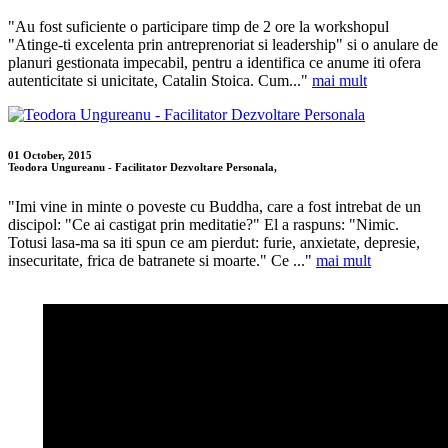
"Au fost suficiente o participare timp de 2 ore la workshopul
"Atinge-ti excelenta prin antreprenoriat si leadership" si o anulare de
planuri gestionata impecabil, pentru a identifica ce anume iti ofera
autenticitate si unicitate, Catalin Stoica. Cum..."
mai mult
01 October, 2015
Teodora Ungureanu - Facilitator Dezvoltare Personala,
"Imi vine in minte o poveste cu Buddha, care a fost intrebat de un
discipol: "Ce ai castigat prin meditatie?" El a raspuns: "Nimic.
Totusi lasa-ma sa iti spun ce am pierdut: furie, anxietate, depresie,
insecuritate, frica de batranete si moarte." Ce ..."
mai mult