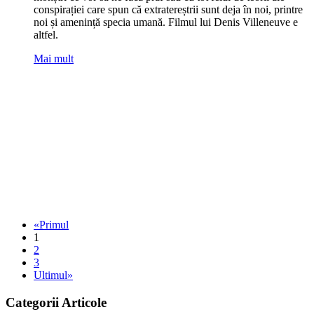
conspirației care spun că extratereștrii sunt deja în noi, printre
noi și amenință specia umană. Filmul lui Denis Villeneuve e
altfel.
Mai mult
«Primul
1
2
3
Ultimul»
Categorii Articole