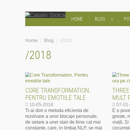
HOME
BLOG
PO
Home
/
Blog
/
/2018
/2018
CORE TRANSFORMATION.
THREE 
PENTRU EMOTIILE TALE
MULT P
10-05-2018
07-01
Ti-ai dori o metoda eficienta de
E o pove
rezolvare a unor blocaje personale,
grește, 
de setare a unei stari de bine cat mai
viață. Și
constante, care, in limbaj NLP, se mai
circumst