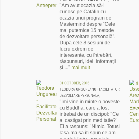
"Am avut ocazia să-l
cunosc pe Cătălin cu
ocazia unui program de
Mastermind despre “Cele
mai puternice 15 metode
de dezvoltare personală”.
După cele 8 sesiuni de
lucru extrem de
interesante, cu întrebări,
răspunsuri, idei, informații
și ..."
mai mult
01 OCTOBER, 2015
TEODORA UNGUREANU - FACILITATOR
DEZVOLTARE PERSONALA,
"Imi vine in minte o poveste
cu Buddha, care a fost
intrebat de un discipol: "Ce
ai castigat prin meditatie?"
El a raspuns: "Nimic. Totusi
lasa-ma sa iti spun ce am
pierdut: furie, anxietate,