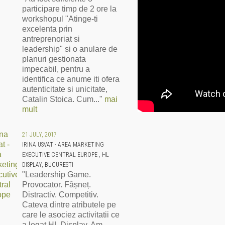
participare timp de 2 ore la
workshopul "Atinge-ti
excelenta prin
antreprenoriat si
leadership" si o anulare de
planuri gestionata
impecabil, pentru a
identifica ce anume iti ofera
autenticitate si unicitate,
Catalin Stoica. Cum..."
mai
mult
21 JULY, 2017
IRINA USVAT - AREA MARKETING
EXECUTIVE CENTRAL EUROPE , HL
DISPLAY, BUCURESTI
"Leadership Game.
Provocator. Fâșneț.
Distractiv. Competitiv.
Cateva dintre atributele pe
care le asociez activitatii ce
a legat HL Display. Am