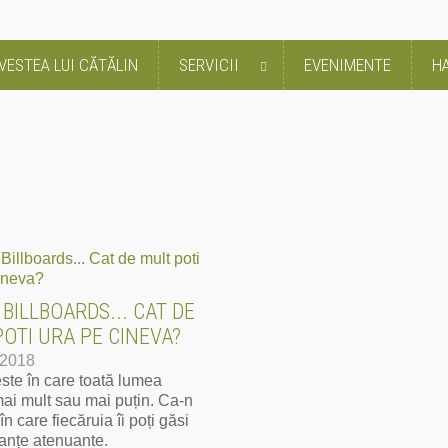
VESTEA LUI CĂTĂLIN
SERVICII
EVENIMENTE
HA
BILLBOARDS... CAT DE
OTI URA PE CINEVA?
-2018
ste în care toată lumea
mai mult sau mai puțin. Ca-n
 în care fiecăruia îi poți găsi
anțe atenuante.