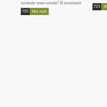
numeste stare-solutie? Îti recomand
723
M
705
Mai mult