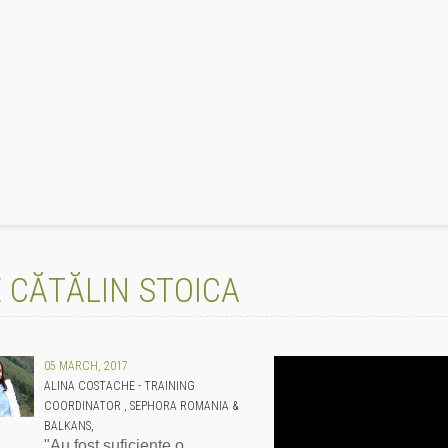
 CĂTĂLIN STOICA
05 MARCH, 2017
ALINA COSTACHE - TRAINING
COORDINATOR , SEPHORA ROMANIA &
BALKANS,
"Au fost suficiente o