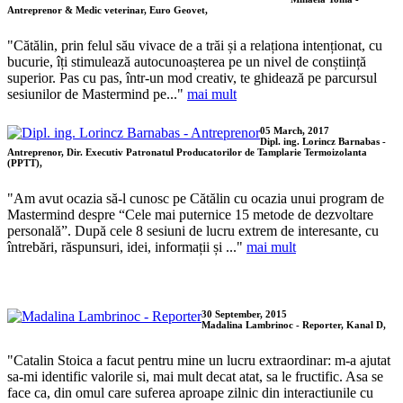
Antreprenor & Medic veterinar, Euro Geovet,
"Cătălin, prin felul său vivace de a trăi și a relaționa intenționat, cu
bucurie, îți stimulează autocunoașterea pe un nivel de conștiință
superior. Pas cu pas, într-un mod creativ, te ghidează pe parcursul
sesiunilor de Mastermind pe..."
mai mult
05 March, 2017
Dipl. ing. Lorincz Barnabas -
Antreprenor, Dir. Executiv Patronatul Producatorilor de Tamplarie Termoizolanta
(PPTT),
"Am avut ocazia să-l cunosc pe Cătălin cu ocazia unui program de
Mastermind despre “Cele mai puternice 15 metode de dezvoltare
personală”. După cele 8 sesiuni de lucru extrem de interesante, cu
întrebări, răspunsuri, idei, informații și ..."
mai mult
30 September, 2015
Madalina Lambrinoc - Reporter, Kanal D,
"Catalin Stoica a facut pentru mine un lucru extraordinar: m-a ajutat
sa-mi identific valorile si, mai mult decat atat, sa le fructific. Asa se
face ca, din omul care suferea aproape zilnic din interactiunile cu