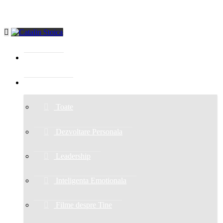
HOME
BLOG
Toate
Dezvoltare Personala
Leadership
Inteligenta Emotionala
Filme despre Tine