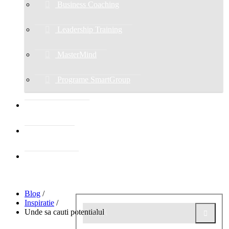
Business Coaching
Leadership Training
MasterMind
Programe SmartGroup
EVENIMENTE
HAI SUS!
CONTACT
Blog
/
Inspiratie
/
Unde sa cauti potentialul