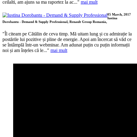
ceilalti, am ajuns sa ma raportez la ac..."
mai mult
05 March, 2017
Iustina
Dorobantu - Demand & Supply Professional, Renault Group Romania,
"Îl citeam pe Cătălin de ceva timp. Mă uitam lung și cu admirație la
postările lui pozitive și pline de energie. Apoi am încercat să văd ce
se întâmplă într-un webminar. Am adunat puțin cu puțin informații
noi și am înțeles că le..."
mai mult