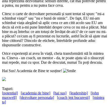
asta reprezintă dezvoltarea: sensuri diferite, cât mai potrivite pentru
a putea, nu pentru a nu putea face ceva.
Citesc o carte de dezvoltare personală și sunt tentat să spun: "mi-a
schimbat viața!" sau "nu e bună de nimic". De fapt, EU mi-am
schimbat viața alegând să aplic ceea ce am citit acolo sau EU am
decis să evit a-mi pune întrebări despre ceva ce nu mi-a plăcut. Mai
bine m-aș întreba: ce am totuși de învățat de-aici? de ce oare nu mi-
a plăcut? ce/cum aș fi prezentat eu lucrurile, astfel încât să ajute mai
bine cititorul? Dincolo de etichete, întrebările profunde aduc
răspunsurile constructive.
Orice experiență ai avea în viață, cheia transformării stă în mintea
ta. Cineva - un coach, un mentor - da, te poate ajuta să o răsucești
mai repede, mai cu spor. Dar de descuiat, numai Tu poți descuia.
Hai Sus! Academia de Bine te susține!
Taguri:
[potential]
[academia de bine]
[hai sus]
[leadership]
[john
maxwell]
[dezvoltare personala]
[coach jmt bucuresti]
[mintea
ta]