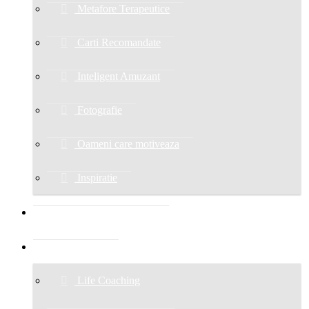
Metafore Terapeutice
Carti Recomandate
Inteligent Amuzant
Fotografie
Oameni care motiveaza
Inspiratie
POVESTEA LUI CĂTĂLIN
SERVICII
Life Coaching