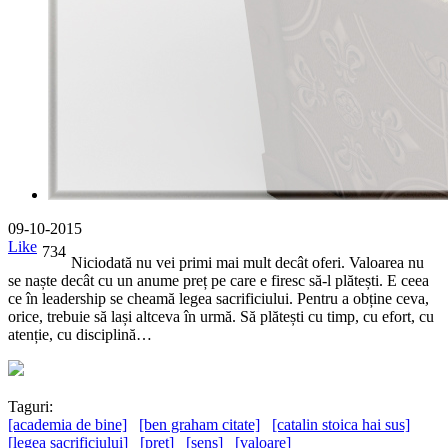
09-10-2015
Like
734
Niciodată nu vei primi mai mult decât oferi. Valoarea nu
se naște decât cu un anume preț pe care e firesc să-l plătești. E ceea
ce în leadership se cheamă legea sacrificiului. Pentru a obține ceva,
orice, trebuie să lași altceva în urmă. Să plătești cu timp, cu efort, cu
atenție, cu disciplină…
Taguri:
[academia de bine]
[ben graham citate]
[catalin stoica hai sus]
[legea sacrificiului]
[pret]
[sens]
[valoare]