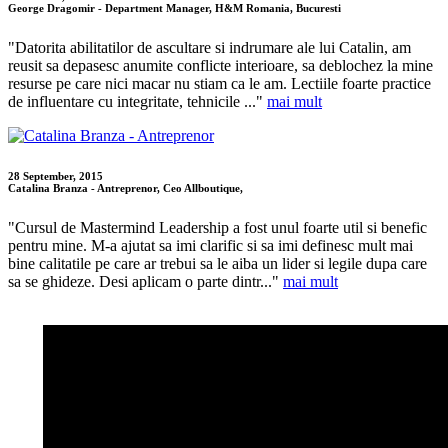
George Dragomir - Department Manager, H&M Romania, Bucuresti
"Datorita abilitatilor de ascultare si indrumare ale lui Catalin, am
reusit sa depasesc anumite conflicte interioare, sa deblochez la mine
resurse pe care nici macar nu stiam ca le am. Lectiile foarte practice
de influentare cu integritate, tehnicile ..."
mai mult
28 September, 2015
Catalina Branza - Antreprenor, Ceo Allboutique,
"Cursul de Mastermind Leadership a fost unul foarte util si benefic
pentru mine. M-a ajutat sa imi clarific si sa imi definesc mult mai
bine calitatile pe care ar trebui sa le aiba un lider si legile dupa care
sa se ghideze. Desi aplicam o parte dintr..."
mai mult