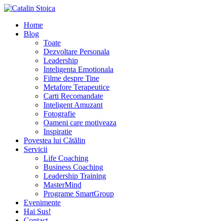
Home
Blog
Toate
Dezvoltare Personala
Leadership
Inteligenta Emotionala
Filme despre Tine
Metafore Terapeutice
Carti Recomandate
Inteligent Amuzant
Fotografie
Oameni care motiveaza
Inspiratie
Povestea lui Cătălin
Servicii
Life Coaching
Business Coaching
Leadership Training
MasterMind
Programe SmartGroup
Evenimente
Hai Sus!
Contact