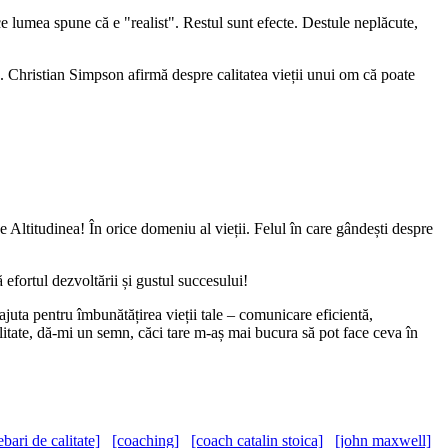
ce lumea spune că e "realist". Restul sunt efecte. Destule neplăcute,
te. Christian Simpson afirmă despre calitatea vieții unui om că poate
 Altitudinea! În orice domeniu al vieții. Felul în care gândești despre
efortul dezvoltării și gustul succesului!
juta pentru îmbunătățirea vieții tale – comunicare eficientă,
bilitate, dă-mi un semn, căci tare m-aș mai bucura să pot face ceva în
ebari de calitate]
[coaching]
[coach catalin stoica]
[john maxwell]