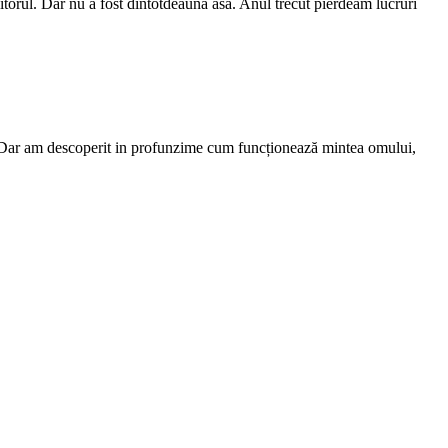
viitorul. Dar nu a fost dintotdeauna asa. Anul trecut pierdeam lucruri
ă. Dar am descoperit in profunzime cum funcționează mintea omului,