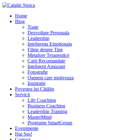
Home
Blog
Toate
Dezvoltare Personala
Leadership
Inteligenta Emotionala
Filme despre Tine
Metafore Terapeutice
Carti Recomandate
Inteligent Amuzant
Fotografie
Oameni care motiveaza
Inspiratie
Povestea lui Cătălin
Servicii
Life Coaching
Business Coaching
Leadership Training
MasterMind
Programe SmartGroup
Evenimente
Hai Sus!
Contact