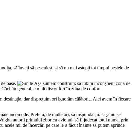
ndița, să înveți să pescuiești și să nu mai aștepți tot timpul peștele de
i de oase.
Așa suntem construiți: să iubim inconștient zona de
 Căci, în general, e mult disconfort în zona de confort.
 destinația, dar disprețuim ori ignorăm călătoria. Aici avem în fiecare
oționale incomode. Preferă, de multe ori, să răspundă cu: "așa nu se
right, autorii primului zbor cu avionul, să fi judecat totul numai prin
cu acele mii de încercări pe care le-a făcut înainte să putem aprinde