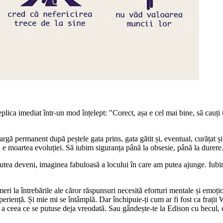
eplica imediat într-un mod înțelept: "Corect, așa e cel mai bine, să cauți u
argă permanent după peștele gata prins, gata gătit și, eventual, curățat ș
 e moartea evoluției. Să iubim siguranța până la obsesie, până la durere.
utea deveni, imaginea fabuloasă a locului în care am putea ajunge. Iubim
 umeri la întrebările ale căror răspunsuri necesită eforturi mentale și em
iență. Și mie mi se întâmplă. Dar închipuie-ți cum ar fi fost ca frații W
, a ceea ce se putuse deja vreodată. Sau gândește-te la Edison cu becul, 