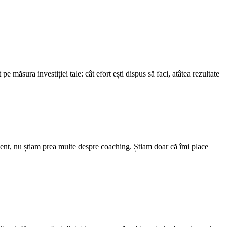
e măsura investiției tale: cât efort ești dispus să faci, atâtea rezultate
ment, nu știam prea multe despre coaching. Știam doar că îmi place