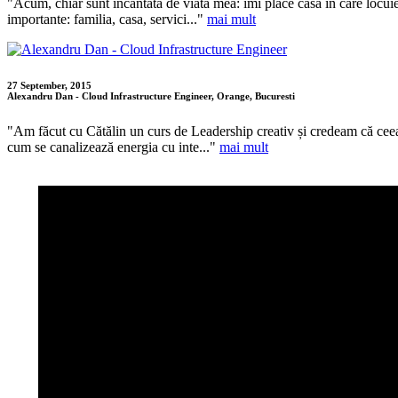
"Acum, chiar sunt incantata de viata mea: imi place casa in care locuies
importante: familia, casa, servici..."
mai mult
27 September, 2015
Alexandru Dan - Cloud Infrastructure Engineer, Orange, Bucuresti
"Am făcut cu Cătălin un curs de Leadership creativ și credeam că ceea
cum se canalizează energia cu inte..."
mai mult