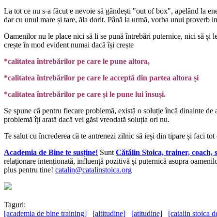
La tot ce nu s-a făcut e nevoie să gândești "out of box", apelând la ene
dar cu unul mare și tare, ăla dorit. Până la urmă, vorba unui proverb in
Oamenilor nu le place nici să li se pună întrebări puternice, nici să și
crește în mod evident numai dacă își crește
*calitatea întrebărilor pe care le pune altora,
*calitatea întrebărilor pe care le acceptă din partea altora și
*calitatea întrebărilor pe care și le pune lui însuși.
Se spune că pentru fiecare problemă, există o soluție încă dinainte de 
problemă îți arată dacă vei găsi vreodată soluția ori nu.
Te salut cu încrederea că te antrenezi zilnic să ieși din tipare și faci tot
Academia de Bine te susține!
Sunt
Cătălin Stoica, trainer, coach,
relaționare intenționată, influență pozitivă și puternică asupra oamenil
plus pentru tine!
catalin@catalinstoica.org
Taguri:
[academia de bine training]
[altitudine]
[atitudine]
[catalin stoica 