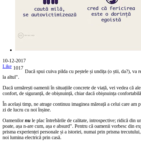
10-12-2017
Like
1017
Dacă spui cuiva pilda cu peștele și undița (o știi, da?), va r
la altul".
Dacă urmărești oamenii în situațiile concrete de viață, vei vedea că ale
confort, de siguranță, de obișnuință, chiar dacă obișnuința confortabilă
În același timp, ne atrage continuu imaginea măreață a celui care am p
zi de lucru cu noi înșine.
Oamenilor
nu
le plac întrebările de calitate, introspective; ridică din
poate, așa n-are cum, așa e absurd". Pentru că oamenii vorbesc din exper
prisma experienței personale și a istoriei, numai prin prisma trecutului
noi lumina electrică prin casă.