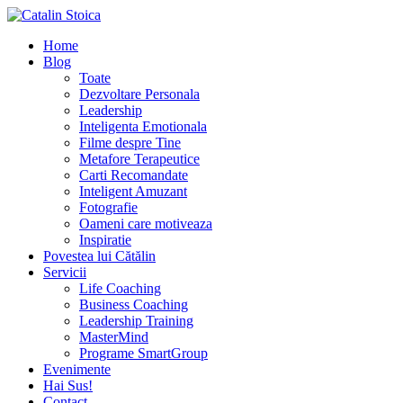
Home
Blog
Toate
Dezvoltare Personala
Leadership
Inteligenta Emotionala
Filme despre Tine
Metafore Terapeutice
Carti Recomandate
Inteligent Amuzant
Fotografie
Oameni care motiveaza
Inspiratie
Povestea lui Cătălin
Servicii
Life Coaching
Business Coaching
Leadership Training
MasterMind
Programe SmartGroup
Evenimente
Hai Sus!
Contact