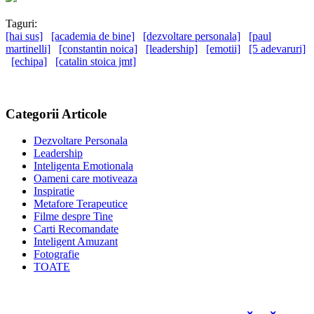
Taguri:
[hai sus]
[academia de bine]
[dezvoltare personala]
[paul
martinelli]
[constantin noica]
[leadership]
[emotii]
[5 adevaruri]
[echipa]
[catalin stoica jmt]
Categorii Articole
Dezvoltare Personala
Leadership
Inteligenta Emotionala
Oameni care motiveaza
Inspiratie
Metafore Terapeutice
Filme despre Tine
Carti Recomandate
Inteligent Amuzant
Fotografie
TOATE