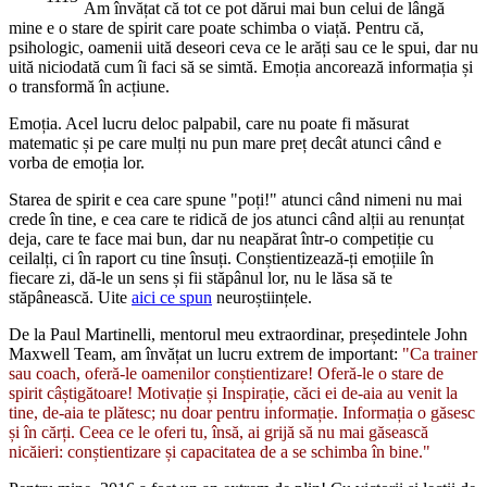
Am învățat că tot ce pot dărui mai bun celui de lângă
mine e o stare de spirit care poate schimba o viață. Pentru că,
psihologic, oamenii uită deseori ceva ce le arăți sau ce le spui, dar nu
uită niciodată cum îi faci să se simtă. Emoția ancorează informația și
o transformă în acțiune.
Emoția. Acel lucru deloc palpabil, care nu poate fi măsurat
matematic și pe care mulți nu pun mare preț decât atunci când e
vorba de emoția lor.
Starea de spirit e cea care spune "poți!" atunci când nimeni nu mai
crede în tine, e cea care te ridică de jos atunci când alții au renunțat
deja, care te face mai bun, dar nu neapărat într-o competiție cu
ceilalți, ci în raport cu tine însuți. Conștientizează-ți emoțiile în
fiecare zi, dă-le un sens și fii stăpânul lor, nu le lăsa să te
stăpânească. Uite
aici ce spun
neuroștiințele.
De la Paul Martinelli, mentorul meu extraordinar, președintele John
Maxwell Team, am învățat un lucru extrem de important:
"Ca trainer
sau coach, oferă-le oamenilor conștientizare! Oferă-le o stare de
spirit câștigătoare! Motivație și Inspirație, căci ei de-aia au venit la
tine, de-aia te plătesc; nu doar pentru informație. Informația o găsesc
și în cărți. Ceea ce le oferi tu, însă, ai grijă să nu mai găsească
nicăieri: conștientizare și capacitatea de a se schimba în bine."