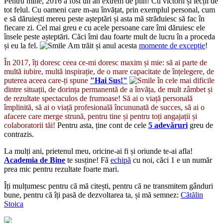
Pentru mine, 2016 a fost un an extrem de plin! Cu victorii și lecții de
tot felul. Cu oameni care m-au învățat, prin exemplul personal, cum
e să dăruiești mereu peste așteptări și asta mă străduiesc să fac în
fiecare zi. Cel mai greu e cu acele persoane care îmi dăruiesc ele
însele peste așteptări. Căci îmi dau foarte mult de lucru în a proceda
și eu la fel.
Am trăit și anul acesta
momente de excepție
!
În 2017, îți doresc ceea ce-mi doresc maxim și mie: să ai parte de
multă iubire, multă inspirație, de o mare capacitate de înțelegere, de
puterea aceea care-ți spune
"Hai Sus!"
în cele mai dificile
dintre situații, de dorința permanentă de a învăța, de mult zâmbet și
de rezultate spectaculos de frumoase! Să ai o viață personală
împlinită, să ai o viață profesională încununată de succes, să ai o
afacere care merge strună, pentru tine și pentru toți angajații și
colaboratorii tăi!
Pentru asta, ține cont de cele
5 adevăruri
greu de
contrazis.
La mulți ani, prietenul meu, oricine-ai fi și oriunde te-ai afla!
Academia de Bine
te susține! Fă
echipă
cu noi, căci 1 e un număr
prea mic pentru rezultate foarte mari.
Îți mulțumesc pentru că mă citești, pentru că ne transmitem gânduri
bune, pentru că îți pasă de dezvoltarea ta, și mă semnez:
Cătălin
Stoica