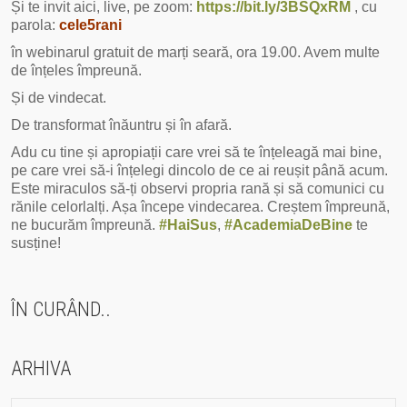
Și te invit aici, live, pe zoom:
https://bit.ly/3BSQxRM
, cu
parola:
cele5rani
în webinarul gratuit de marți seară, ora 19.00. Avem multe
de înțeles împreună.
Și de vindecat.
De transformat înăuntru și în afară.
Adu cu tine și apropiații care vrei să te înțeleagă mai bine,
pe care vrei să-i înțelegi dincolo de ce ai reușit până acum.
Este miraculos să-ți observi propria rană și să comunici cu
rănile celorlalți. Așa începe vindecarea. Creștem împreună,
ne bucurăm împreună.
#HaiSus
,
#AcademiaDeBine
te
susține!
ÎN CURÂND..
ARHIVA