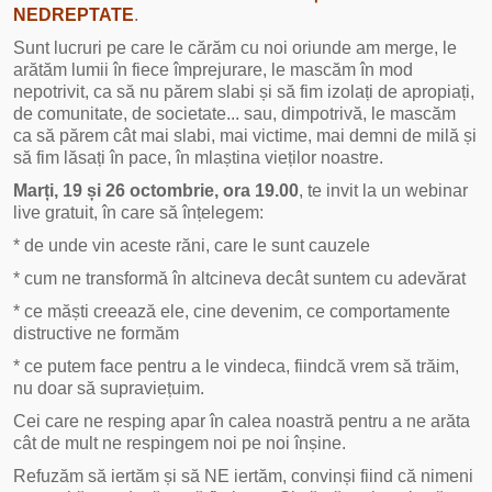
NEDREPTATE
.
Sunt lucruri pe care le cărăm cu noi oriunde am merge, le
arătăm lumii în fiece împrejurare, le mascăm în mod
nepotrivit, ca să nu părem slabi și să fim izolați de apropiați,
de comunitate, de societate... sau, dimpotrivă, le mascăm
ca să părem cât mai slabi, mai victime, mai demni de milă și
să fim lăsați în pace, în mlaștina vieților noastre.
Marți, 19 și 26 octombrie, ora 19.00
, te invit la un webinar
live gratuit, în care să înțelegem:
* de unde vin aceste răni, care le sunt cauzele
* cum ne transformă în altcineva decât suntem cu adevărat
* ce măști creează ele, cine devenim, ce comportamente
distructive ne formăm
* ce putem face pentru a le vindeca, fiindcă vrem să trăim,
nu doar să supraviețuim.
Cei care ne resping apar în calea noastră pentru a ne arăta
cât de mult ne respingem noi pe noi înșine.
Refuzăm să iertăm și să NE iertăm, convinși fiind că nimeni