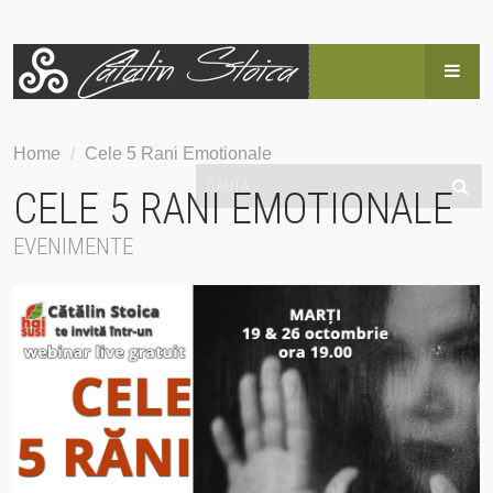
HOME
Home
/
Cele 5 Rani Emotionale
BLOG
CELE 5 RANI EMOTIONALE
POVESTEA LUI CĂTĂLIN
EVENIMENTE
SERVICII
EVENIMENTE
HAI SUS!
CONTACT