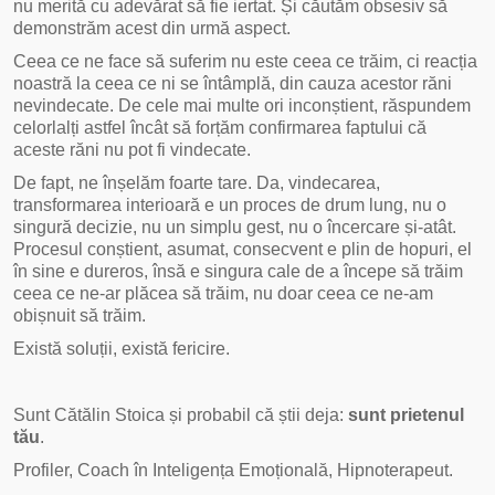
nu merită cu adevărat să fie iertat. Și căutăm obsesiv să
demonstrăm acest din urmă aspect.
Ceea ce ne face să suferim nu este ceea ce trăim, ci reacția
noastră la ceea ce ni se întâmplă, din cauza acestor răni
nevindecate. De cele mai multe ori inconștient, răspundem
celorlalți astfel încât să forțăm confirmarea faptului că
aceste răni nu pot fi vindecate.
De fapt, ne înșelăm foarte tare. Da, vindecarea,
transformarea interioară e un proces de drum lung, nu o
singură decizie, nu un simplu gest, nu o încercare și-atât.
Procesul conștient, asumat, consecvent e plin de hopuri, el
în sine e dureros, însă e singura cale de a începe să trăim
ceea ce ne-ar plăcea să trăim, nu doar ceea ce ne-am
obișnuit să trăim.
Există soluții, există fericire.
Sunt Cătălin Stoica și probabil că știi deja:
sunt prietenul
tău
.
Profiler, Coach în Inteligența Emoțională, Hipnoterapeut.