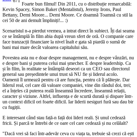
671
Foarte bun filmul! Din 2011, cu o distribuție remarcabilă:
Kevin Spacey, Simon Baker (Mentalistul), Jeremy Irons, Paul
Bettany, Demi Moore... Demi Moore. Ce doamnă Toamnă cu stil la
cei 50 de ani demult împliniți!... :)
Scenaristul n-a pierdut vremea, a intrat direct în subiect. Îți dai seama
ce se întâmplă în film abia după vreun sfert de oră. O companie care
face tranzacții financiare la nivel înalt e gata să piardă o sumă de
bani mai mare decât valoarea capitalului său.
Povestea asta nu e doar despre management, nu e despre vânzări, nu
e despre bani și puterea celui mai șmecher. E despre leadership. Ca
și în film, în realitate se întâmplă deseori ca un CEO sau directorul
general sau președintele unui trust să NU fie și liderul acolo.
Oamenii îl urmează pentru că are funcția, pentru că îi plătește. Dar
liderul real, cel care dă valoare companiei, vine din rândul doi, trei;
el a înțeles că puterea reală înseamnă încredere, înseamnă relații,
caracter și viziune. Altfel, influența e de scurtă durată și dispare într-
un context dificil ori foarte dificil. Iar liderii nesiguri fură sau dau bir
cu fugiții.
E interesant când stau față-n față doi lideri reali. Și unul cedează
fricii. Și parcă te întrebi de ce oare cel care cedează și nu celălalt?
"Dacă vrei să faci într-adevăr ceva cu viața ta, trebuie să crezi că ești