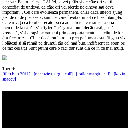
necesar. Pentru că ești." Altfel, te vei prăbuși de câte ori vei fi
concediat de undeva, de câte ori vei pierde pe cineva sau ceva
important... Cei care evoluează permanent, chiar dacă uneori ajung
jos, de unde plecaseră, sunt cei care învață din tot ce li se întâmplă.
Care învață că totul e trecător și că au suficiente resurse să o ia
mereu de la capăt, să câștige încă și mai mult decât câștigaseră
vreodată, să-i atragă pe oameni prin comportamentul și acțiunile lor
din fiecare zi... Chiar dacă totul are un preț pe lumea asta, fii gata să-
l plătești și să rămâi pe drumul tău cel mai bun, indiferent ce spun ori
ce fac ceilalți! Sunt puțini care o fac; dar sunt din ce în ce mai mulți.
Taguri:
[film bun 2011]
[recenzie margin call]
[trailer margin call]
[kevin
spacey]