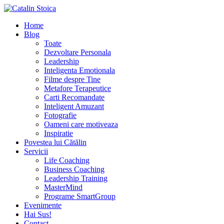
Home
Blog
Toate
Dezvoltare Personala
Leadership
Inteligenta Emotionala
Filme despre Tine
Metafore Terapeutice
Carti Recomandate
Inteligent Amuzant
Fotografie
Oameni care motiveaza
Inspiratie
Povestea lui Cătălin
Servicii
Life Coaching
Business Coaching
Leadership Training
MasterMind
Programe SmartGroup
Evenimente
Hai Sus!
Contact