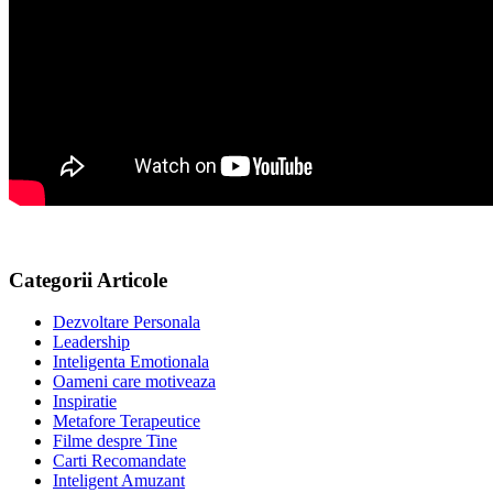
Categorii Articole
Dezvoltare Personala
Leadership
Inteligenta Emotionala
Oameni care motiveaza
Inspiratie
Metafore Terapeutice
Filme despre Tine
Carti Recomandate
Inteligent Amuzant