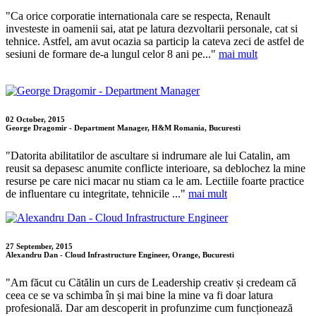
"Ca orice corporatie internationala care se respecta, Renault
investeste in oamenii sai, atat pe latura dezvoltarii personale, cat si
tehnice. Astfel, am avut ocazia sa particip la cateva zeci de astfel de
sesiuni de formare de-a lungul celor 8 ani pe..."
mai mult
02 October, 2015
George Dragomir - Department Manager, H&M Romania, Bucuresti
"Datorita abilitatilor de ascultare si indrumare ale lui Catalin, am
reusit sa depasesc anumite conflicte interioare, sa deblochez la mine
resurse pe care nici macar nu stiam ca le am. Lectiile foarte practice
de influentare cu integritate, tehnicile ..."
mai mult
27 September, 2015
Alexandru Dan - Cloud Infrastructure Engineer, Orange, Bucuresti
"Am făcut cu Cătălin un curs de Leadership creativ și credeam că
ceea ce se va schimba în și mai bine la mine va fi doar latura
profesională. Dar am descoperit in profunzime cum funcționează