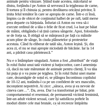
animale pentru vânzare. Știind toate acestea, măcelarul se
distra, forțându-l pe Anton să servească la tejgheaua de carne,
îl tortura și îl chinuia și, pentru desfătarea oricărui privitor, îi
imita felul temător în care se apropia de carne. Într-o zi însă,
împins ca de obicei de conținutul halbei de pe raft, tatăl merse
prea departe cu hărțuiala. Înfuriat că Anton nu vrea să-i
execute ordinul de a tăia o felie de ficat crud, l-a luat pe băiat
de mâini, obligându-l să țină carnea sângerie. Apoi, folosindu-
se de forța sa, îl obligă să se mânjească pe față cu mâinile
acum pline de sânge, în ciuda plânsetelor și protestelor
acestuia. Când fu eliberat de tatăl său, Anton leșină. Și, din
acea zi, el nu se mai apropie niciodată de băcănie. Iar la 14
ani, a părăsit casa părintească.”
Nu e o întâmplare singulară. Anton a fost „distribuit” de viață
în rolul fiului unui tată violent și batjocoritor, care-l amenința
că, dacă nu taie măruntaie de animale pentru clienți, îi va tăia
lui puța și o va pune pe tejghea. Și în rolul fiului unei mame
care, dezamăgite de soțul ei, se plângea încontinuu copilului
de 10-12 ani, tratându-l ca pe un confident de sex masculin,
inconștient nepotrivit. Ai zice: „săraca, avea și ea nevoie de
cineva care…”. Da, avea. Dar l-a transformat pe băiat, prin
comportamentul ei resemnat, de permanentă victimă feminină,
într-un adult violent sexual, care își satisfăcea poftele în
moduri dintre cele mai brutale, ca să recreeze întipărita