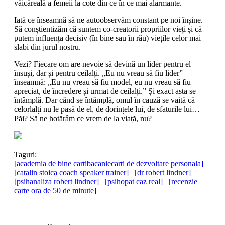
văicăreală a femeii la cote din ce în ce mai alarmante.
Iată ce înseamnă să ne autoobservăm constant pe noi înșine.
Să conștientizăm că suntem co-creatorii propriilor vieți și că
putem influența decisiv (în bine sau în rău) viețile celor mai
slabi din jurul nostru.
Vezi? Fiecare om are nevoie să devină un lider pentru el
însuși, dar și pentru ceilalți. „Eu nu vreau să fiu lider”
înseamnă: „Eu nu vreau să fiu model, eu nu vreau să fiu
apreciat, de încredere și urmat de ceilalți.” Și exact asta se
întâmplă. Dar când se întâmplă, omul în cauză se vaită că
celorlalți nu le pasă de el, de dorințele lui, de sfaturile lui…
Păi? Să ne hotărâm ce vrem de la viață, nu?
Taguri:
[academia de bine cartibacaniecarti de dezvoltare personala]
[catalin stoica coach speaker trainer]
[dr robert lindner]
[psihanaliza robert lindner]
[psihopat caz real]
[recenzie
carte ora de 50 de minute]