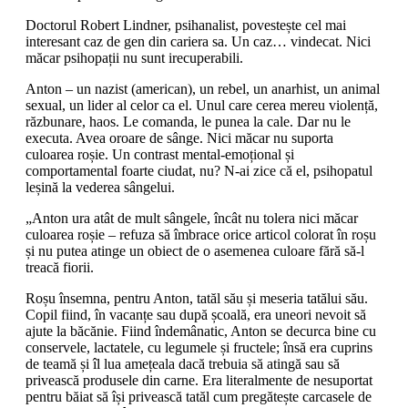
Doctorul Robert Lindner, psihanalist, povestește cel mai
interesant caz de gen din cariera sa. Un caz… vindecat. Nici
măcar psihopații nu sunt irecuperabili.
Anton – un nazist (american), un rebel, un anarhist, un animal
sexual, un lider al celor ca el. Unul care cerea mereu violență,
răzbunare, haos. Le comanda, le punea la cale. Dar nu le
executa. Avea oroare de sânge. Nici măcar nu suporta
culoarea roșie. Un contrast mental-emoțional și
comportamental foarte ciudat, nu? N-ai zice că el, psihopatul
leșină la vederea sângelui.
„Anton ura atât de mult sângele, încât nu tolera nici măcar
culoarea roșie – refuza să îmbrace orice articol colorat în roșu
și nu putea atinge un obiect de o asemenea culoare fără să-l
treacă fiorii.
Roșu însemna, pentru Anton, tatăl său și meseria tatălui său.
Copil fiind, în vacanțe sau după școală, era uneori nevoit să
ajute la băcănie. Fiind îndemânatic, Anton se decurca bine cu
conservele, lactatele, cu legumele și fructele; însă era cuprins
de teamă și îl lua amețeala dacă trebuia să atingă sau să
privească produsele din carne. Era literalmente de nesuportat
pentru băiat să își privească tatăl cum pregătește carcasele de