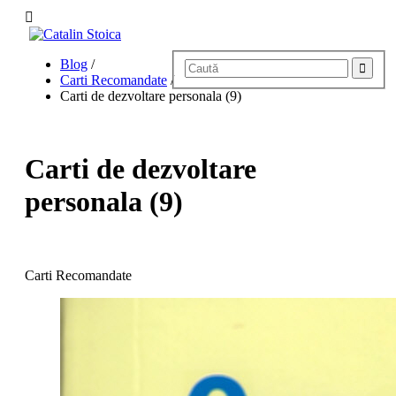
Home
Blog
/
Blog
Carti Recomandate
/
Povestea lui Cătălin
Carti de dezvoltare personala (9)
Servicii
Evenimente
Hai Sus!
Contact
Carti de dezvoltare
personala (9)
Carti Recomandate