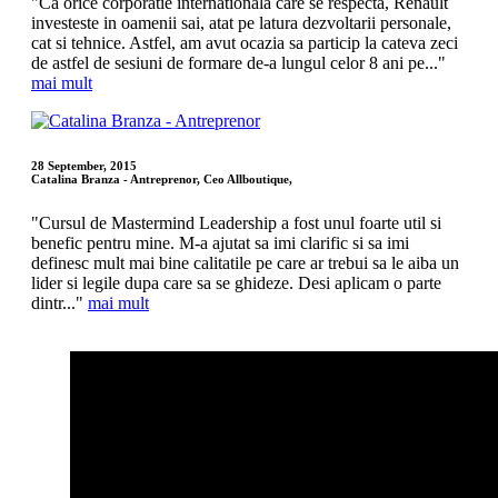
"Ca orice corporatie internationala care se respecta, Renault
investeste in oamenii sai, atat pe latura dezvoltarii personale,
cat si tehnice. Astfel, am avut ocazia sa particip la cateva zeci
de astfel de sesiuni de formare de-a lungul celor 8 ani pe..."
mai mult
28 September, 2015
Catalina Branza - Antreprenor, Ceo Allboutique,
"Cursul de Mastermind Leadership a fost unul foarte util si
benefic pentru mine. M-a ajutat sa imi clarific si sa imi
definesc mult mai bine calitatile pe care ar trebui sa le aiba un
lider si legile dupa care sa se ghideze. Desi aplicam o parte
dintr..."
mai mult