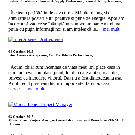
Iustina Dorobantu - Demand & Supply Professional, Renault Group Romania,
"Îl citeam pe Cătălin de ceva timp. Mă uitam lung și cu
admirație la postările lui pozitive și pline de energie. Apoi am
încercat să văd ce se întâmplă într-un webminar. Am adunat
puțin cu puțin informații noi și am înțeles că le..."
mai mult
04 October, 2015
Irina Arsene - Antreprenor, Ceo MaxiMedia Performance,
"Acum, chiar sunt incantata de viata mea: imi place casa in
care locuiesc, imi place jobul, felul in care arat si, mai ales,
privesc cu incredere viitorul. Dar nu a fost dintotdeauna asa.
Anul trecut pierdeam lucruri importante: familia, casa,
servici..."
mai mult
03 October, 2015
Mircea Pene - Project Manager, Centrul de Cercetare si Dezvoltare RENAULT
Romania,