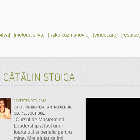
silva]
[metoda silva]
[rajko kuzmanovic]
[vindecare]
[resurse
 CĂTĂLIN STOICA
28 SEPTEMBER, 2015
CATALINA BRANZA - ANTREPRENOR,
CEO ALLBOUTIQUE,
"Cursul de Mastermind
Leadership a fost unul
foarte util si benefic pentru
mine. M-a ajutat sa imi