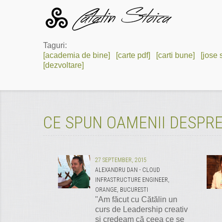
Taguri:
[academia de bine]
[carte pdf]
[carti bune]
[jose 
[dezvoltare]
CE SPUN OAMENII DESPRE
27 SEPTEMBER, 2015
ALEXANDRU DAN - CLOUD
INFRASTRUCTURE ENGINEER,
ORANGE, BUCURESTI
"Am făcut cu Cătălin un
curs de Leadership creativ
și credeam că ceea ce se