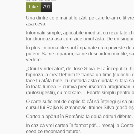
Like
791
Una dintre cele mai utile cărți pe care le-am citit
așa ceva.
Informații simple, aplicabile imediat, cu rezultate chi
funcționează așa cum zice omul ăsta. De un singur lu
În plus, informațiile sunt împănate cu o poveste de 
putem. Să ne reparăm, să ne deschidem mințile, să 
vedere.
„Omul vindecător”, de Jose Silva. El a început cu h
hipnoză, a creat tehnici te transă up-time (cu ochii d
face tu atâta bine, cu metoda asta ciudată și fără s
în toată lumea. E cumva precursoarea programării ne
(autosugestii), cu relaxare… Foarte simplu pentru o
O carte suficient de explicită cât să înțelegi și să 
cursul lui Rajko Kuzmanovic, trainer Silva (dacă eșt
Cartea a apărut în România la două edituri diferite. 
În caz că vrei cartea în format pdf… mesaj la Conta
ceea ce recomand tuturor.