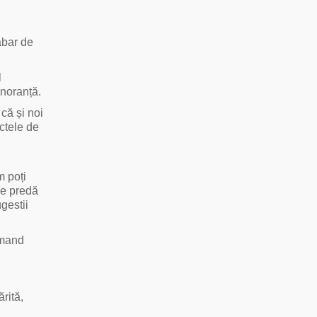
abar de
l
gnoranță.
că și noi
ctele de
m poți
se predă
gestii
comand
rită,