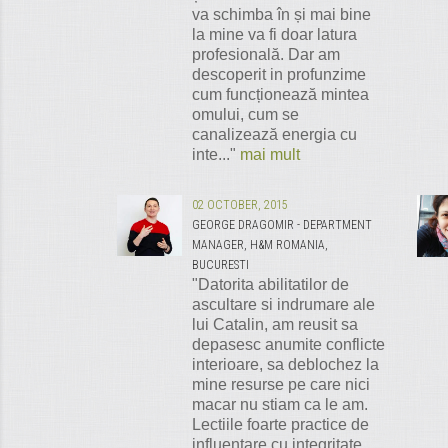
va schimba în și mai bine
la mine va fi doar latura
profesională. Dar am
descoperit in profunzime
cum funcționează mintea
omului, cum se
canalizează energia cu
inte..."
mai mult
02 OCTOBER, 2015
GEORGE DRAGOMIR - DEPARTMENT
MANAGER, H&M ROMANIA,
BUCURESTI
"Datorita abilitatilor de
ascultare si indrumare ale
lui Catalin, am reusit sa
depasesc anumite conflicte
interioare, sa deblochez la
mine resurse pe care nici
macar nu stiam ca le am.
Lectiile foarte practice de
influentare cu integritate,