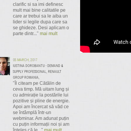
clarific si sa imi definesc
mult mai bine calitatile pe
care ar trebui sa le aiba un
lider si legile dupa care sa
se ghideze. Desi aplicam o
parte dintr..."
mai mult
05 MARCH, 2017
IUSTINA DOROBANTU - DEMAND &
SUPPLY PROFESSIONAL, RENAULT
GROUP ROMANIA,
"Îl citeam pe Cătălin de
ceva timp. Mă uitam lung și
cu admirație la postările lui
pozitive și pline de energie.
Apoi am încercat să văd ce
se întâmplă într-un
webminar. Am adunat puțin
cu puțin informații noi și am
înțeles că le..."
mai mult