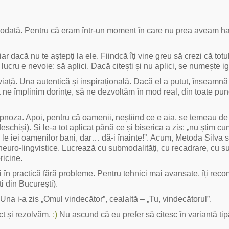
 vreodată. Pentru că eram într-un moment în care nu prea aveam h
ar dacă nu te aștepți la ele. Fiindcă îți vine greu să crezi că totu
cru e nevoie: să aplici. Dacă citești și nu aplici, se numește i
viață. Una autentică și inspirațională. Dacă el a putut, înseamnă 
ne împlinim dorințe, să ne dezvoltăm în mod real, din toate pun
ipnoza. Apoi, pentru că oamenii, neștiind ce e aia, se temeau de
eschiși). Și le-a tot aplicat până ce și biserica a zis: „nu știm cu
ă le iei oamenilor bani, dar… dă-i înainte!”. Acum, Metoda Silva 
uro-lingvistice. Lucrează cu submodalități, cu recadrare, cu su
ricine.
pui în practică fără probleme. Pentru tehnici mai avansate, îți re
i din București).
Una i-a zis „Omul vindecător”, cealaltă – „Tu, vindecătorul”.
ct și rezolvăm.
:)
Nu ascund că eu prefer să citesc în variantă tipă