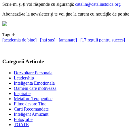
Scrie-mi și-ți voi răspunde cu siguranță:
catalin@catalinstoica.org
Abonează-te la newsletter și te voi ține la curent cu noutățile de pe sit
Taguri:
[academia de bine]
[hai sus]
[amanare]
[17 reguli pentru succes]
Categorii Articole
Dezvoltare Personala
Leadership
Inteligenta Emotionala
Oameni care motiveaza
Inspiratie
Metafore Terapeutice
Filme despre Tine
Carti Recomandate
Inteligent Amuzant
Fotografie
TOATE