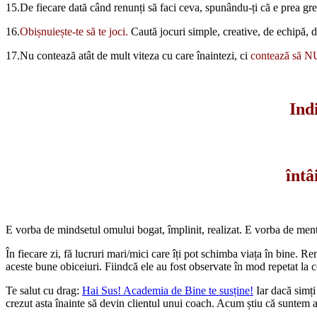
15.De fiecare dată când renunți să faci ceva, spunându-ți că e prea gr
16.
Obișnuiește-te să te joci.
Caută jocuri simple, creative, de echipă, 
17.Nu contează atât de mult viteza cu care înaintezi, ci
contează să NU
Indi
întâ
E vorba de mindsetul omului bogat, împlinit, realizat. E vorba de menta
În fiecare zi, fă lucruri mari/mici care îți pot schimba viața în bine. Re
aceste bune obiceiuri. Fiindcă ele au fost observate în mod repetat la ce
Te salut cu drag:
Hai Sus! Academia de Bine te susține!
Iar dacă simți
crezut asta înainte să devin clientul unui coach. Acum știu că suntem arh