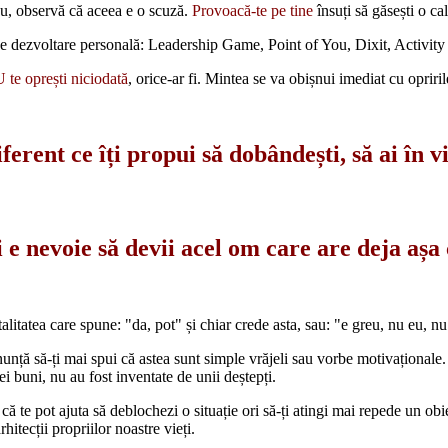
eu, observă că aceea e o scuză.
Provoacă-te pe tine
însuți să găsești o ca
de dezvoltare personală: Leadership Game, Point of You, Dixit, Activity 
 te oprești niciodată
, orice-ar fi. Mintea se va obișnui imediat cu opriril
ferent ce îți propui să dobândești, să ai în v
i e nevoie să devii acel om care are deja așa
litatea care spune: "da, pot" și chiar crede asta, sau: "e greu, nu eu, n
nunță să-ți mai spui că astea sunt simple vrăjeli sau vorbe motivaționale. 
i buni, nu au fost inventate de unii deștepți.
 că te pot ajuta să deblochezi o situație ori să-ți atingi mai repede un ob
itecții propriilor noastre vieți.