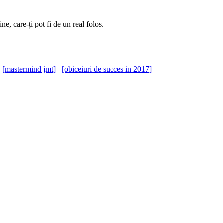
e, care-ți pot fi de un real folos.
[mastermind jmt]
[obiceiuri de succes in 2017]