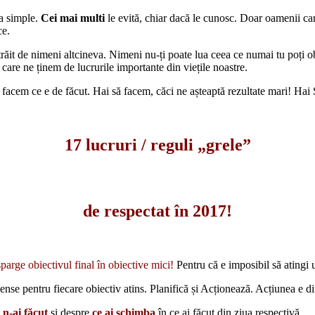
ea simple.
Cei mai multi
le evită, chiar dacă le cunosc. Doar oamenii ca
ce.
răit de nimeni altcineva. Nimeni nu-ți poate lua ceea ce numai tu poți ob
u care ne ținem de lucrurile importante din viețile noastre.
facem ce e de făcut. Hai să facem, căci ne așteaptă rezultate mari! Hai 
17 lucruri / reguli „grele”
de respectat în 2017!
sparge obiectivul final în obiective mici!
Pentru că e imposibil să atingi 
pense pentru fiecare obiectiv atins. Planifică și Acționează. Acțiunea e di
 n-ai făcut
și despre
ce ai schimba
în ce ai făcut din ziua respectivă.