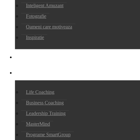
Inteligent Amuzant
Fotografie
Oameni care motiveaza
Inspiratie
POVESTEA LUI CĂTĂLIN
SERVICII
Life Coaching
Business Coaching
Leadership Training
MasterMind
Programe SmartGroup