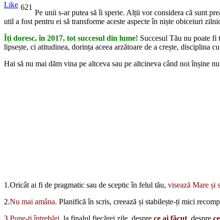
Like
621
Pe unii s-ar putea să îi sperie. Alții vor considera că sunt pr
util a fost pentru ei să transforme aceste aspecte în niște obiceiuri zilni
Îți doresc, în 2017, tot succesul din lume!
Succesul Tău nu poate fi t
lipsește, ci atitudinea, dorința aceea arzătoare de a crește, disciplina c
Hai să nu mai dăm vina pe altceva sau pe altcineva când noi înșine nu 
1.Oricât ai fi de pragmatic sau de sceptic în felul tău,
visează Mare
și 
2.
Nu mai amâna.
Planifică în scris, creează și stabilește-ți mici recom
3.
Pune-ți întrebări
, la finalul fiecărei zile, despre
ce ai făcut
, despre
ce