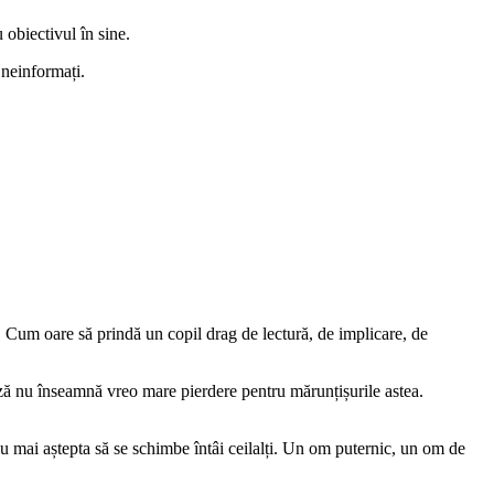
 obiectivul în sine.
neinformați.
te. Cum oare să prindă un copil drag de lectură, de implicare, de
auză nu înseamnă vreo mare pierdere pentru mărunțișurile astea.
nu mai aștepta să se schimbe întâi ceilalți. Un om puternic, un om de