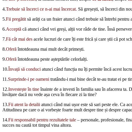
4.
Trebuie să încerci ce n-ai mai încercat.
Să greșești, să încerci din nou
5.
Fii pregătit
să arăți ca un fraier atunci când trebuie să întrebi pentru
6.
Acceptă
că atunci când vei greși, alții vor râde de tine. Însă perseve
7.
Fă cât mai des
acele lucruri de care îți este frică și care știi că pot s
8.
Oferă
întotdeauna mai mult decât primești.
9.
Oferă
întotdeauna peste așteptările celorlalți.
10.
Învață să conduci
atunci când funcția nu îți permite încă acest lucru
11.
Surprinde-i pe oameni
tratându-i mai bine decât te-au tratat ei pe tin
12.
Investește în tine
înainte de a investi în familia sau în afacerea ta. 
învățare dacă nu vede așa ceva în fiecare zi la tine?
13.
Fii atent la detalii
atunci când mai ușor este să sari peste ele. Ca ac
Atitudinea pe care o ai vorbește foarte mult despre tine și despre capac
14.
Fii responsabil pentru rezultatele tale
– personale, profesionale, fin
succes nu caută tot timpul vina altora.