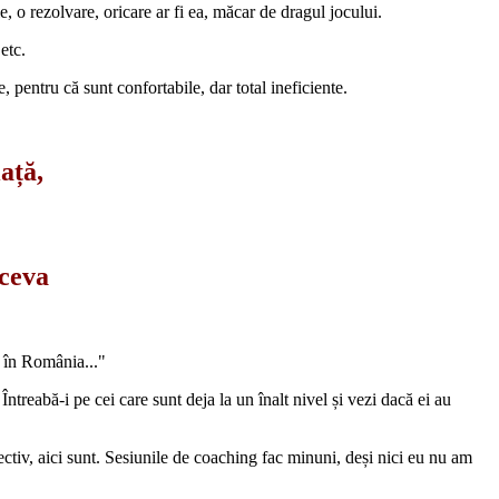
le, o rezolvare, oricare ar fi ea, măcar de dragul jocului.
etc.
e, pentru că sunt confortabile, dar total ineficiente.
iață,
 ceva
u în România..."
Întreabă-i pe cei care sunt deja la un înalt nivel și vezi dacă ei au
iectiv, aici sunt. Sesiunile de coaching fac minuni, deși nici eu nu am