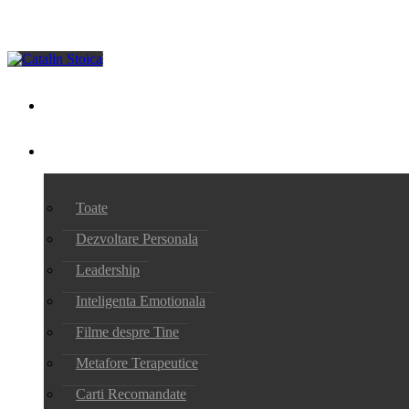
HOME
BLOG
Toate
Dezvoltare Personala
Leadership
Inteligenta Emotionala
Filme despre Tine
Metafore Terapeutice
Carti Recomandate