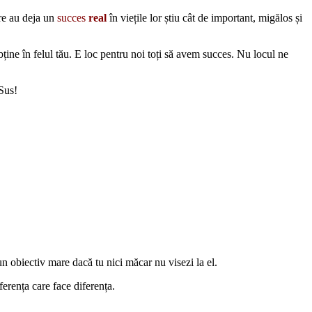
re au deja un
succes
real
în viețile lor știu cât de important, migălos și
ține în felul tău. E loc pentru noi toți să avem succes. Nu locul ne
Sus!
un obiectiv mare dacă tu nici măcar nu visezi la el.
ferența care face diferența.