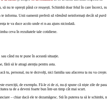
, să nu te oprești până ce reușești. Schimbă doar felul în care încerci, nu
 a te informa. Unii oamenii preferă
să
rămână
neinformați decât
să pară
rența te va duce acolo unde ei n-au ajuns niciodată.
chimba ceva în rezultatele tale cotidiene.
 sau când nu te pune în această situație.
e, fără să le atragi atenția pentru asta.
Dacă tu, personal, nu te dezvolți, nici familia sau afacerea ta nu va creș
este exerciții, de exemplu. Fă-le zi de zi, nu-ți spune că niște zile de p
itatea ta de a deveni foarte bun într-un timp cât mai scurt.
anciare – chiar dacă ele te dezamăgesc. Stă în puterea ta să le schimbi, 