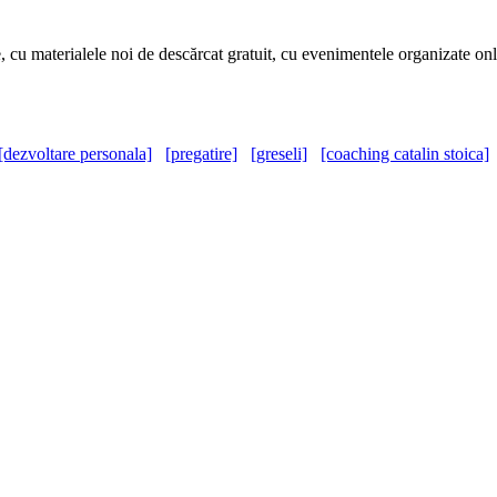
e, cu materialele noi de descărcat gratuit, cu evenimentele organizate onlin
[dezvoltare personala]
[pregatire]
[greseli]
[coaching catalin stoica]