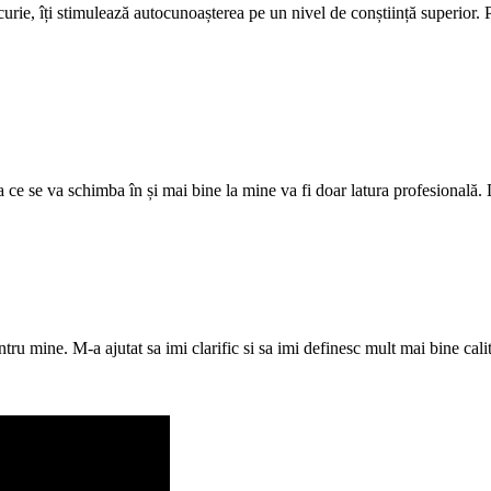
bucurie, îți stimulează autocunoașterea pe un nivel de conștiință superior.
 ce se va schimba în și mai bine la mine va fi doar latura profesional
u mine. M-a ajutat sa imi clarific si sa imi definesc mult mai bine calitat