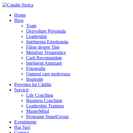
Home
Blog
Toate
Dezvoltare Personala
Leadership
Inteligenta Emotionala
Filme despre Tine
Metafore Terapeutice
Carti Recomandate
Inteligent Amuzant
Fotografie
Oameni care motiveaza
Inspiratie
Povestea lui Cătălin
Servicii
Life Coaching
Business Coaching
Leadership Training
MasterMind
Programe SmartGroup
Evenimente
Hai Sus!
Contact