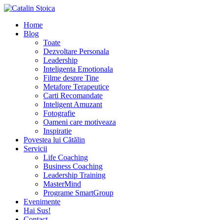
Home
Blog
Toate
Dezvoltare Personala
Leadership
Inteligenta Emotionala
Filme despre Tine
Metafore Terapeutice
Carti Recomandate
Inteligent Amuzant
Fotografie
Oameni care motiveaza
Inspiratie
Povestea lui Cătălin
Servicii
Life Coaching
Business Coaching
Leadership Training
MasterMind
Programe SmartGroup
Evenimente
Hai Sus!
Contact