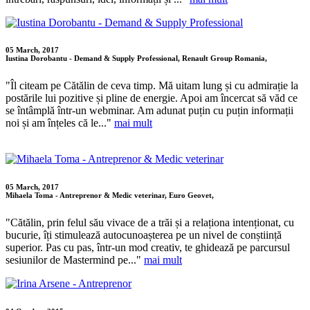
05 March, 2017
Iustina Dorobantu - Demand & Supply Professional, Renault Group Romania,
"Îl citeam pe Cătălin de ceva timp. Mă uitam lung și cu admirație la
postările lui pozitive și pline de energie. Apoi am încercat să văd ce
se întâmplă într-un webminar. Am adunat puțin cu puțin informații
noi și am înțeles că le..."
mai mult
05 March, 2017
Mihaela Toma - Antreprenor & Medic veterinar, Euro Geovet,
"Cătălin, prin felul său vivace de a trăi și a relaționa intenționat, cu
bucurie, îți stimulează autocunoașterea pe un nivel de conștiință
superior. Pas cu pas, într-un mod creativ, te ghidează pe parcursul
sesiunilor de Mastermind pe..."
mai mult