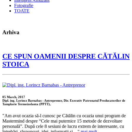
Inteligent Amuzant
Fotografie
TOATE
Arhiva
CE SPUN OAMENII DESPRE CĂTĂLIN
STOICA
05 March, 2017
Dipl. ing. Lorincz Barnabas - Antreprenor, Dir. Executiv Patronatul Producatorilor de
Tamplarie Termoizolanta (PPTT),
"Am avut ocazia să-l cunosc pe Cătălin cu ocazia unui program de
Mastermind despre “Cele mai puternice 15 metode de dezvoltare
personală”. După cele 8 sesiuni de lucru extrem de interesante, cu
întrebări, răspunsuri, idei, informații și ..."
mai mult