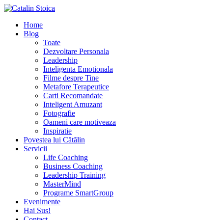
Home
Blog
Toate
Dezvoltare Personala
Leadership
Inteligenta Emotionala
Filme despre Tine
Metafore Terapeutice
Carti Recomandate
Inteligent Amuzant
Fotografie
Oameni care motiveaza
Inspiratie
Povestea lui Cătălin
Servicii
Life Coaching
Business Coaching
Leadership Training
MasterMind
Programe SmartGroup
Evenimente
Hai Sus!
Contact