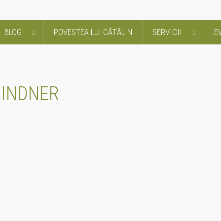
BLOG
POVESTEA LUI CĂTĂLIN
SERVICII
E
LINDNER