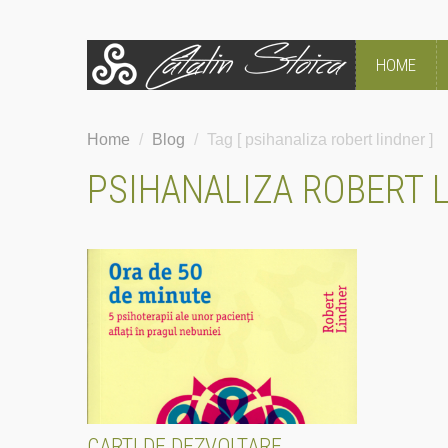
HOME
Home
/
Blog
/
Tag [ psihanaliza robert lindner ]
PSIHANALIZA ROBERT 
CARTI DE DEZVOLTARE