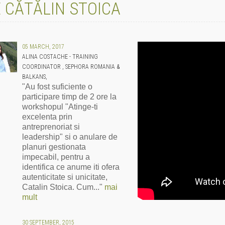
 CĂTĂLIN STOICA
05 MARCH, 2017
ALINA COSTACHE - TRAINING
COORDINATOR , SEPHORA ROMANIA &
BALKANS,
"Au fost suficiente o
participare timp de 2 ore la
workshopul "Atinge-ti
excelenta prin
antreprenoriat si
leadership" si o anulare de
planuri gestionata
impecabil, pentru a
identifica ce anume iti ofera
autenticitate si unicitate,
Catalin Stoica. Cum..."
mai
mult
30 SEPTEMBER, 2015