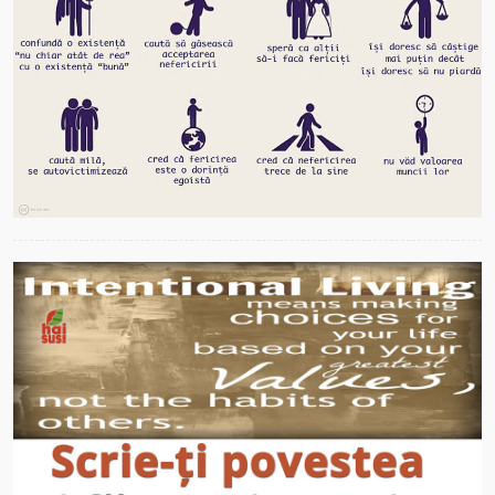
SOLUTIA E INTOTDEAUNA IN MINTEA CELUI
CARE O CAUTA
Pentru fiecare problemă, există o ‪soluție‬ încă dinainte de a
apărea ‪problema‬. Se cere doar cu adevărat căutată.
Mai mult