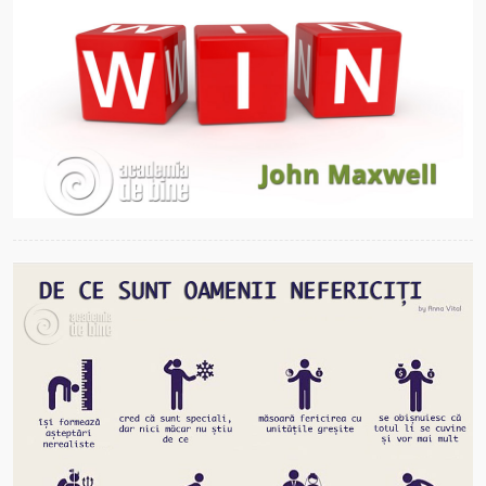
2017, UN AN FABULOS DE FRUMOS
Stăteam de vorbă eu cu mine, încercând să fac o listă cu
cele mai marcante, mai de impact momente din anul meu
2017.
Mai mult