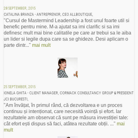
28 SEPTEMBER, 2015
CATALINA BRANZA - ANTREPRENOR, CEO ALLBOUTIQUE,
"Cursul de Mastermind Leadership a fost unul foarte util si
benefic pentru mine. M-a ajutat sa imi clarific si sa imi
definesc mult mai bine calitatile pe care ar trebui sa le aiba
un lider si legile dupa care sa se ghideze. Desi aplicam o
parte dintr..."
mai mult
25 SEPTEMBER, 2015
IONELA GHITA - CLIENT MANAGER, CORMACK CONSULTANCY GROUP & PRESIDENT
JCI BUCURESTI,
"Am învățat, în primul rând, că dezvoltarea e un proces
continuu și intenționat, care necesită voință și efort. Iar
rezultatele am observat că sunt pe măsura investiției tale:
cât efort ești dispus să faci, atâtea rezultate obții. ..."
mai
mult