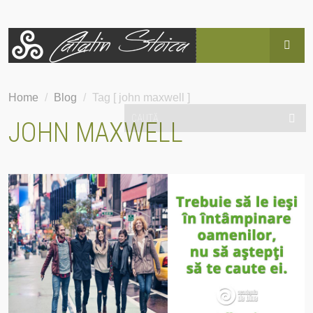
HOME
Home
/
Blog
/
Tag [ john maxwell ]
BLOG
JOHN MAXWELL
POVESTEA LUI CĂTĂLIN
SERVICII
EVENIMENTE
HAI SUS!
CONTACT