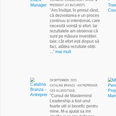
CORMACK CONSULTANCY GROUP &
PRESIDENT JCI BUCURESTI,
"Am învățat, în primul rând,
că dezvoltarea e un proces
continuu și intenționat, care
necesită voință și efort. Iar
rezultatele am observat că
sunt pe măsura investiției
tale: cât efort ești dispus să
faci, atâtea rezultate obții.
..."
mai mult
28 SEPTEMBER, 2015
CATALINA BRANZA - ANTREPRENOR,
CEO ALLBOUTIQUE,
"Cursul de Mastermind
Leadership a fost unul
foarte util si benefic pentru
mine. M-a ajutat sa imi