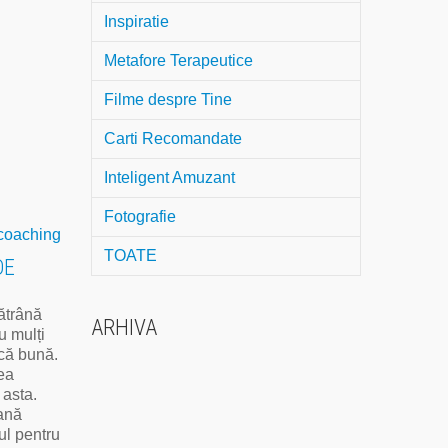
Inspiratie
Metafore Terapeutice
Filme despre Tine
Carti Recomandate
Inteligent Amuzant
Fotografie
TOATE
DE
ătrână
ARHIVA
u mulți
că bună.
ea
 asta.
ană
ul pentru