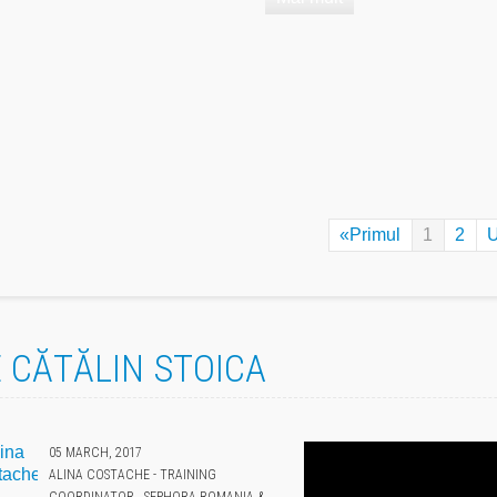
«Primul
1
2
U
 CĂTĂLIN STOICA
05 MARCH, 2017
ALINA COSTACHE - TRAINING