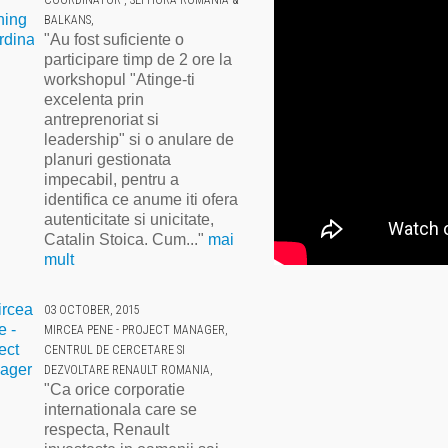
COORDINATOR , SEPHORA ROMANIA &
BALKANS,
"Au fost suficiente o
participare timp de 2 ore la
workshopul "Atinge-ti
excelenta prin
antreprenoriat si
leadership" si o anulare de
planuri gestionata
impecabil, pentru a
identifica ce anume iti ofera
autenticitate si unicitate,
Catalin Stoica. Cum..."
mai
mult
03 OCTOBER, 2015
MIRCEA PENE - PROJECT MANAGER,
CENTRUL DE CERCETARE SI
DEZVOLTARE RENAULT ROMANIA,
"Ca orice corporatie
internationala care se
respecta, Renault