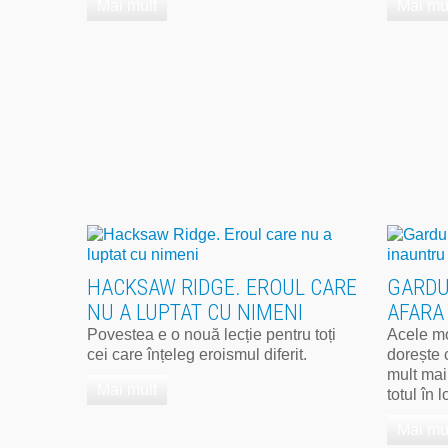
Mai mult
Mai mu
HACKSAW RIDGE. EROUL CARE
GARDUR
NU A LUPTAT CU NIMENI
AFARA
Povestea e o nouă lecție pentru toți
Acele mo
cei care înțeleg eroismul diferit.
dorește c
mult mai
Mai mult
totul în 
Mai mu