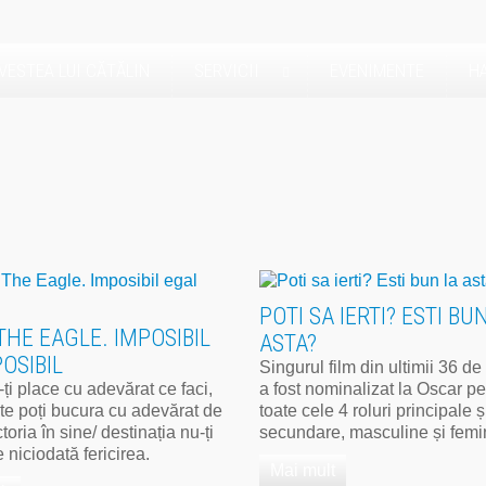
VESTEA LUI CĂTĂLIN
SERVICII
EVENIMENTE
HA
POTI SA IERTI? ESTI BU
THE EAGLE. IMPOSIBIL
ASTA?
OSIBIL
Singurul film din ultimii 36 de
ți place cu adevărat ce faci,
a fost nominalizat la Oscar pe
te poți bucura cu adevărat de
toate cele 4 roluri principale ș
toria în sine/ destinația nu-ți
secundare, masculine și femi
 niciodată fericirea.
Mai mult