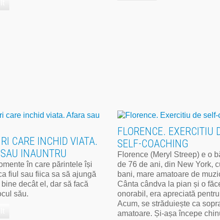
lt
FLORENCE. EXERCITIU 
I CARE INCHID VIATA.
SELF-COACHING
 SAU INAUNTRU
Florence (Meryl Streep) e o b
mente în care părintele își
de 76 de ani, din New York, c
a fiul sau fiica sa să ajungă
bani, mare amatoare de muzi
 bine decât el, dar să facă
Cânta cândva la pian și o făc
locul său.
onorabil, era apreciată pentru
Acum, se străduiește ca sopr
lt
amatoare. Și-așa începe chin