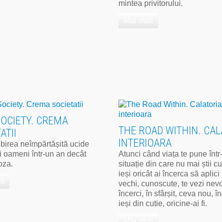
mintea privitorului.
Mai mult
SOCIETY. CREMA
THE ROAD WITHIN. CAL
ATII
INTERIOARA
ubirea neîmpărtășită ucide
i oameni într-un an decât
Atunci când viața te pune într
oza.
situație din care nu mai știi 
ieși oricât ai încerca să aplici 
lt
vechi, cunoscute, te vezi nevo
încerci, în sfârșit, ceva nou, î
ieși din cutie, oricine-ai fi.
Mai mult