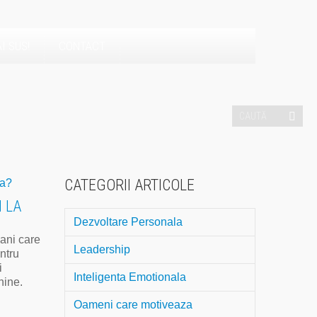
I SUS!
CONTACT
CATEGORII ARTICOLE
N LA
Dezvoltare Personala
 ani care
Leadership
ntru
i
Inteligenta Emotionala
nine.
Oameni care motiveaza