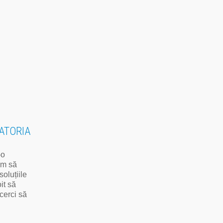
ATORIA
-o
cum să
soluțiile
it să
ncerci să