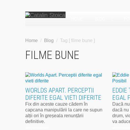
HOME
BLOG
PO
Home
/
Blog
/
Tag [ filme bune ]
FILME BUNE
WORLDS APART. PERCEPTII
EDDIE 
DIFERITE EGAL VIETI DIFERITE
EGAL P
Fix din aceste cauze cădem în
Dacă nu-
capcana manipulării la care ne supun
dacă nu 
alții ori în greșeala renunțării
drum, vic
definitive.
va aduce