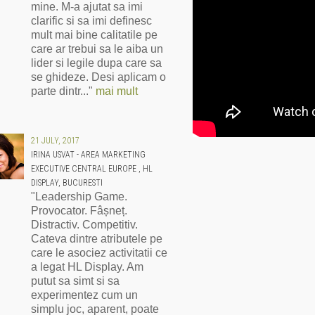
mine. M-a ajutat sa imi
clarific si sa imi definesc
mult mai bine calitatile pe
care ar trebui sa le aiba un
lider si legile dupa care sa
se ghideze. Desi aplicam o
parte dintr..."
mai mult
21 JULY, 2017
IRINA USVAT - AREA MARKETING
EXECUTIVE CENTRAL EUROPE , HL
DISPLAY, BUCURESTI
"Leadership Game.
Provocator. Fâșneț.
Distractiv. Competitiv.
Cateva dintre atributele pe
care le asociez activitatii ce
a legat HL Display. Am
putut sa simt si sa
experimentez cum un
simplu joc, aparent, poate