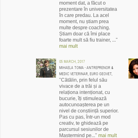
moment dat, a făcut o
prezentare în universitatea
în care predau. La acel
moment, nu știam prea
multe despre coaching.
Știam doar că îmi place
foarte mult să fiu trainer, ..."
mai mult
05 MARCH, 2017
MIHAELA TOMA - ANTREPRENOR &
MEDIC VETERINAR, EURO GEOVET,
"Cătălin, prin felul său
vivace de a trăi și a
relaționa intenționat, cu
bucurie, îți stimulează
autocunoașterea pe un
nivel de conștiință superior.
Pas cu pas, într-un mod
creativ, te ghidează pe
parcursul sesiunilor de
Mastermind pe..."
mai mult