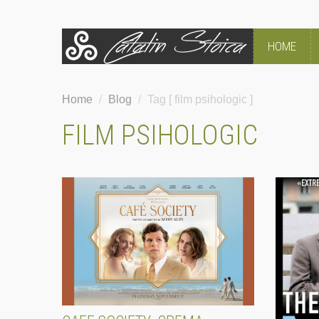
HOME
Home
/
Blog
/
Tag [ film psihologic ]
FILM PSIHOLOGIC