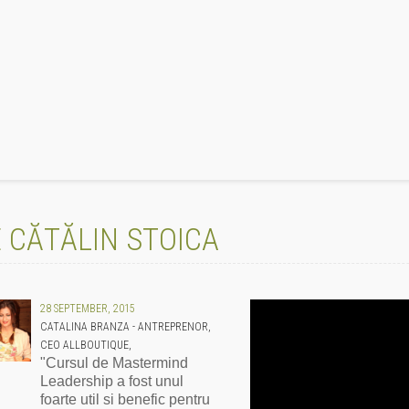
 CĂTĂLIN STOICA
28 SEPTEMBER, 2015
CATALINA BRANZA - ANTREPRENOR,
CEO ALLBOUTIQUE,
"Cursul de Mastermind
Leadership a fost unul
foarte util si benefic pentru