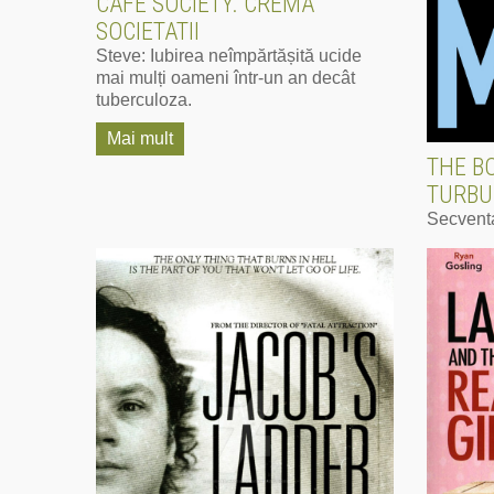
CAFE SOCIETY. CREMA
SOCIETATII
Steve: Iubirea neîmpărtășită ucide
mai mulți oameni într-un an decât
tuberculoza.
Mai mult
THE B
TURBU
Secvența
esența a
sistem î
cum treb
ceva de 
Mai mu