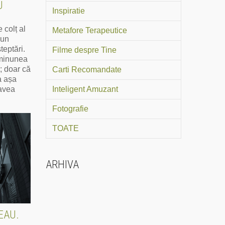
U
Inspiratie
 colț al
Metafore Terapeutice
 un
teptări.
Filme despre Tine
 minunea
; doar că
Carti Recomandate
a așa
 avea
Inteligent Amuzant
Fotografie
TOATE
ARHIVA
EAU.