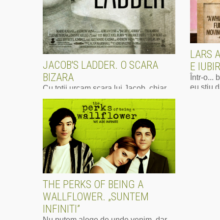
LARS A
JACOB'S LADDER. O SCARA
E IUBI
BIZARA
Într-o...
eu știu 
Cu totii urcam scara lui Jacob, chiar
ciocăne î
daca am trecut prin razboaie fizice
are o inv
sau nu. Caci razboiul e mai degraba...
venită d
Mai mult
internet.
asistent
cheamă B
voi, la c
Mai mu
THE PERKS OF BEING A
WALLFLOWER. „SUNTEM
INFINITI”
Nu putem alege de unde venim, dar