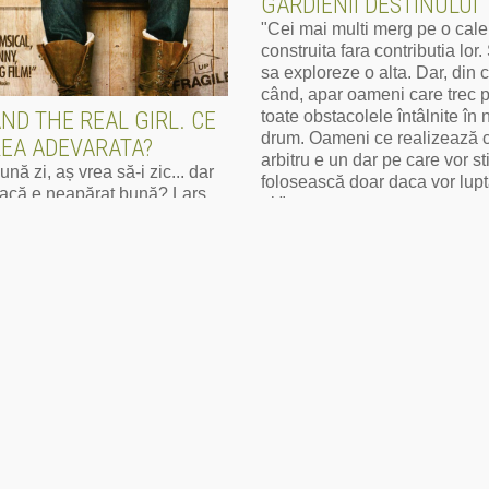
GARDIENII DESTINULUI
"Cei mai multi merg pe o cale
construita fara contributia lor
sa exploreze o alta. Dar, din 
când, apar oameni care trec 
ND THE REAL GIRL. CE
toate obstacolele întâlnite în 
drum. Oameni ce realizează c
REA ADEVARATA?
arbitru e un dar pe care vor sti
 bună zi, aș vrea să-i zic... dar
folosească doar daca vor lupt
dacă e neapărat bună? Lars
el."
n ușa fratelui și-i spune că
itată la el acasă. O prietenă
Mai mult
e departe, cunoscută pe
 În scaun cu rotile, religioasă,
ă medicală și cam tăcută. O
ianca. "Pot să vin cu ea la
ină?"
lt