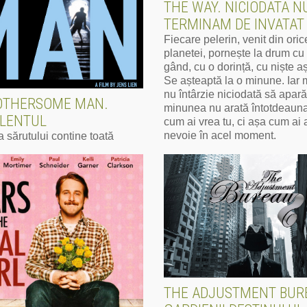
THE WAY. NICIODATA N
TERMINAM DE INVATAT
Fiecare pelerin, venit din orice
planetei, pornește la drum cu
gând, cu o dorință, cu niște aș
Se așteaptă la o minune. Iar
nu întârzie niciodată să apară
OTHERSOME MAN.
minunea nu arată întotdeaun
LENTUL
cum ai vrea tu, ci așa cum ai
nevoie în acel moment.
 sărutului conține toată
cestui film. Tot mesajul unui
Mai mult
n care oamenii gândesc „așa
uie”, iar emoțiile au devenit
măturat sub preș.
lt
THE ADJUSTMENT BUR