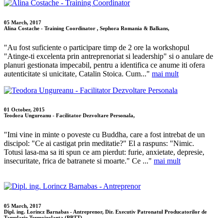
05 March, 2017
Alina Costache - Training Coordinator , Sephora Romania & Balkans,
"Au fost suficiente o participare timp de 2 ore la workshopul
"Atinge-ti excelenta prin antreprenoriat si leadership" si o anulare de
planuri gestionata impecabil, pentru a identifica ce anume iti ofera
autenticitate si unicitate, Catalin Stoica. Cum..."
mai mult
01 October, 2015
Teodora Ungureanu - Facilitator Dezvoltare Personala,
"Imi vine in minte o poveste cu Buddha, care a fost intrebat de un
discipol: "Ce ai castigat prin meditatie?" El a raspuns: "Nimic.
Totusi lasa-ma sa iti spun ce am pierdut: furie, anxietate, depresie,
insecuritate, frica de batranete si moarte." Ce ..."
mai mult
05 March, 2017
Dipl. ing. Lorincz Barnabas - Antreprenor, Dir. Executiv Patronatul Producatorilor de
Tamplarie Termoizolanta (PPTT),