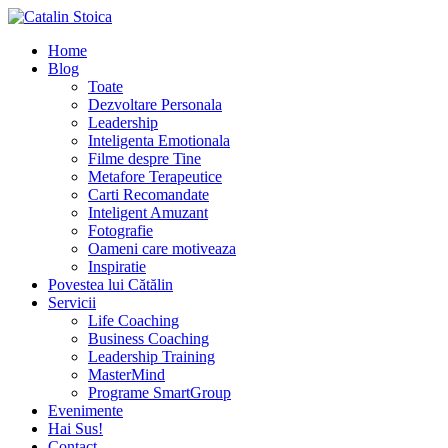
Home
Blog
Toate
Dezvoltare Personala
Leadership
Inteligenta Emotionala
Filme despre Tine
Metafore Terapeutice
Carti Recomandate
Inteligent Amuzant
Fotografie
Oameni care motiveaza
Inspiratie
Povestea lui Cătălin
Servicii
Life Coaching
Business Coaching
Leadership Training
MasterMind
Programe SmartGroup
Evenimente
Hai Sus!
Contact