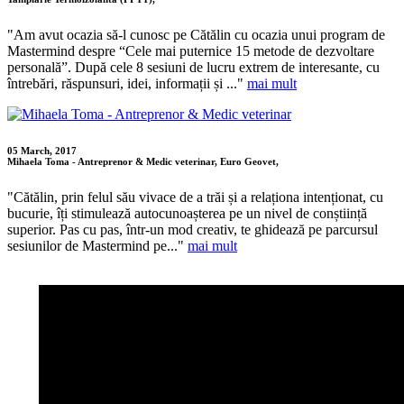
"Am avut ocazia să-l cunosc pe Cătălin cu ocazia unui program de
Mastermind despre “Cele mai puternice 15 metode de dezvoltare
personală”. După cele 8 sesiuni de lucru extrem de interesante, cu
întrebări, răspunsuri, idei, informații și ..."
mai mult
05 March, 2017
Mihaela Toma - Antreprenor & Medic veterinar, Euro Geovet,
"Cătălin, prin felul său vivace de a trăi și a relaționa intenționat, cu
bucurie, îți stimulează autocunoașterea pe un nivel de conștiință
superior. Pas cu pas, într-un mod creativ, te ghidează pe parcursul
sesiunilor de Mastermind pe..."
mai mult