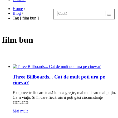
Home
/
Blog
/
Tag [ film bun ]
film bun
Three Billboards... Cat de mult poti ura pe
cineva?
E o poveste în care toată lumea grește, mai mult sau mai puțin.
Ca-n viață. Și în care fiecăruia îi poți găsi circumstanțe
atenuante.
Mai mult