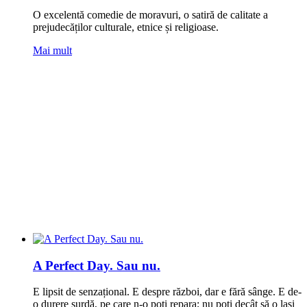
O excelentă comedie de moravuri, o satiră de calitate a
prejudecăților culturale, etnice și religioase.
Mai mult
A Perfect Day. Sau nu.
E lipsit de senzațional. E despre război, dar e fără sânge. E de-
o durere surdă, pe care n-o poți repara; nu poți decât să o lași