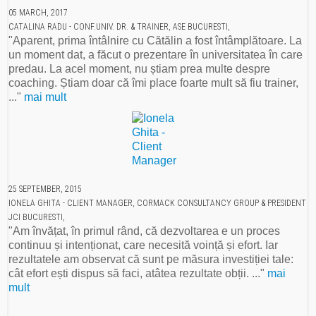
05 MARCH, 2017
CATALINA RADU - CONF.UNIV. DR. & TRAINER, ASE BUCURESTI,
"Aparent, prima întâlnire cu Cătălin a fost întâmplătoare. La
un moment dat, a făcut o prezentare în universitatea în care
predau. La acel moment, nu știam prea multe despre
coaching. Știam doar că îmi place foarte mult să fiu trainer,
..."
mai mult
25 SEPTEMBER, 2015
IONELA GHITA - CLIENT MANAGER, CORMACK CONSULTANCY GROUP & PRESIDENT
JCI BUCURESTI,
"Am învățat, în primul rând, că dezvoltarea e un proces
continuu și intenționat, care necesită voință și efort. Iar
rezultatele am observat că sunt pe măsura investiției tale:
cât efort ești dispus să faci, atâtea rezultate obții. ..."
mai
mult