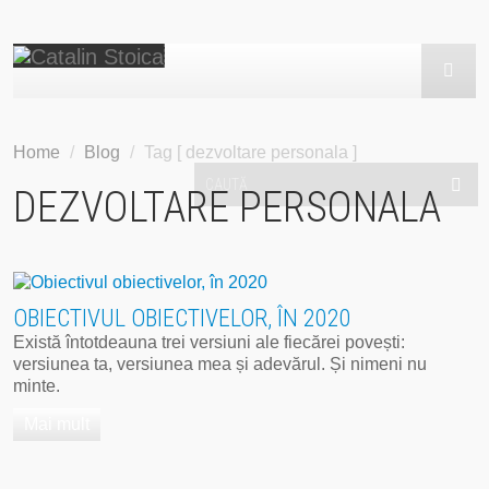
HOME
Home
/
Blog
/
Tag [ dezvoltare personala ]
BLOG
DEZVOLTARE PERSONALA
POVESTEA LUI CĂTĂLIN
SERVICII
OBIECTIVUL OBIECTIVELOR, ÎN 2020
Există întotdeauna trei versiuni ale fiecărei povești:
EVENIMENTE
versiunea ta, versiunea mea și adevărul. Și nimeni nu
minte.
HAI SUS!
Mai mult
CONTACT