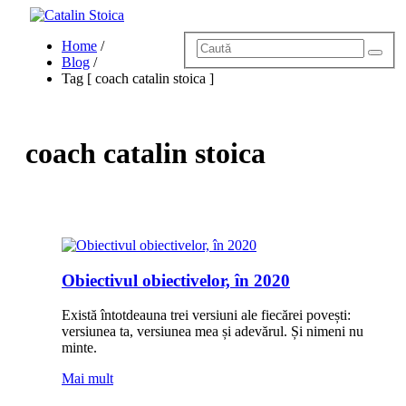
Home
Home
/
Blog
Blog
/
Povestea lui Cătălin
Tag [ coach catalin stoica ]
Servicii
Evenimente
Hai Sus!
Contact
coach catalin stoica
Obiectivul obiectivelor, în 2020
Există întotdeauna trei versiuni ale fiecărei povești:
versiunea ta, versiunea mea și adevărul. Și nimeni nu
minte.
Mai mult