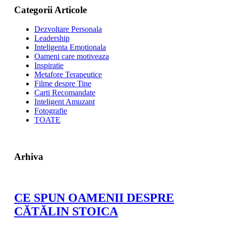
Categorii Articole
Dezvoltare Personala
Leadership
Inteligenta Emotionala
Oameni care motiveaza
Inspiratie
Metafore Terapeutice
Filme despre Tine
Carti Recomandate
Inteligent Amuzant
Fotografie
TOATE
Arhiva
CE SPUN OAMENII DESPRE
CĂTĂLIN STOICA