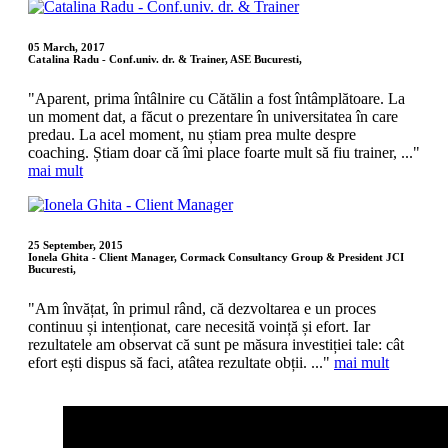
05 March, 2017
Catalina Radu - Conf.univ. dr. & Trainer, ASE Bucuresti,
"Aparent, prima întâlnire cu Cătălin a fost întâmplătoare. La
un moment dat, a făcut o prezentare în universitatea în care
predau. La acel moment, nu știam prea multe despre
coaching. Știam doar că îmi place foarte mult să fiu trainer, ..."
mai mult
25 September, 2015
Ionela Ghita - Client Manager, Cormack Consultancy Group & President JCI
Bucuresti,
"Am învățat, în primul rând, că dezvoltarea e un proces
continuu și intenționat, care necesită voință și efort. Iar
rezultatele am observat că sunt pe măsura investiției tale: cât
efort ești dispus să faci, atâtea rezultate obții. ..."
mai mult