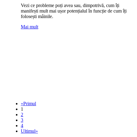
Vezi ce probleme poți avea sau, dimpotrivă, cum îți
manifești mult mai ușor potențialul în funcție de cum îți
folosești mâinile.
Mai mult
«Primul
1
2
3
4
Ultimul»