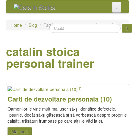
Home
Home
/
Blog
/
Tag [ catalin stoica personal trainer ]
Blog
Povestea lui Cătălin
catalin stoica
Servicii
personal trainer
Evenimente
Hai Sus!
Contact
Carti de dezvoltare personala (10)
Oamenilor le vine mult mai ușor să-și identifice defectele,
lipsurile, decât să-și găsească și să vorbească despre propriile
calități, trăsături frumoase pe care alții le văd la ei.
Mai mult