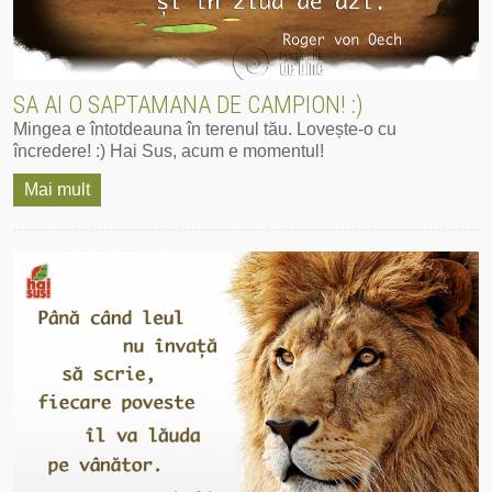
SA AI O SAPTAMANA DE CAMPION! :)
Mingea e întotdeauna în terenul tău. Lovește-o cu
încredere! :) ‪Hai Sus‬, ‪‎acum‬ e momentul!
Mai mult