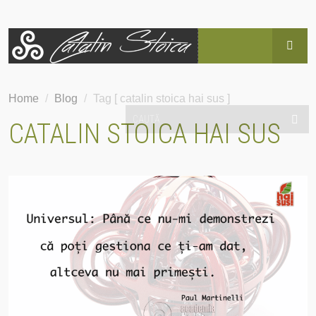
HOME
Home
/
Blog
/
Tag [ catalin stoica hai sus ]
BLOG
CATALIN STOICA HAI SUS
POVESTEA LUI CĂTĂLIN
SERVICII
EVENIMENTE
HAI SUS!
CONTACT