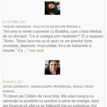
01 OCTOBER, 2015
TEODORA UNGUREANU - FACILITATOR DEZVOLTARE PERSONALA,
"Imi vine in minte o poveste cu Buddha, care a fost intrebat
de un discipol: "Ce ai castigat prin meditatie?" El a raspuns:
"Nimic. Totusi lasa-ma sa iti spun ce am pierdut: furie,
anxietate, depresie, insecuritate, frica de batranete si
moarte." Ce ..."
mai mult
05 MARCH, 2017
IUSTINA DOROBANTU - DEMAND & SUPPLY PROFESSIONAL, RENAULT GROUP
ROMANIA,
"Îl citeam pe Cătălin de ceva timp. Mă uitam lung și cu
admirație la postările lui pozitive și pline de energie. Apoi
am încercat să văd ce se întâmplă într-un webminar. Am