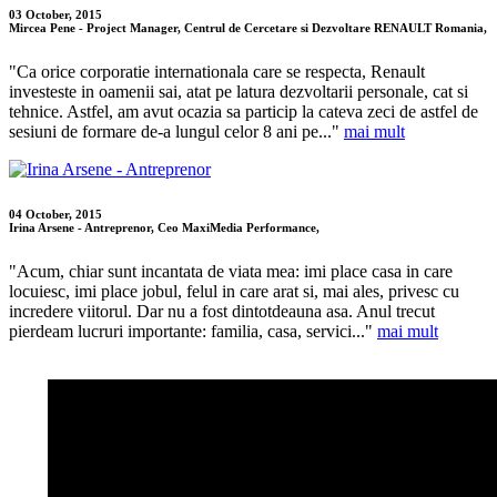
03 October, 2015
Mircea Pene - Project Manager, Centrul de Cercetare si Dezvoltare RENAULT Romania,
"Ca orice corporatie internationala care se respecta, Renault
investeste in oamenii sai, atat pe latura dezvoltarii personale, cat si
tehnice. Astfel, am avut ocazia sa particip la cateva zeci de astfel de
sesiuni de formare de-a lungul celor 8 ani pe..."
mai mult
04 October, 2015
Irina Arsene - Antreprenor, Ceo MaxiMedia Performance,
"Acum, chiar sunt incantata de viata mea: imi place casa in care
locuiesc, imi place jobul, felul in care arat si, mai ales, privesc cu
incredere viitorul. Dar nu a fost dintotdeauna asa. Anul trecut
pierdeam lucruri importante: familia, casa, servici..."
mai mult