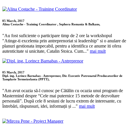
05 March, 2017
Alina Costache - Training Coordinator , Sephora Romania & Balkans,
"Au fost suficiente o participare timp de 2 ore la workshopul
"Atinge-ti excelenta prin antreprenoriat si leadership" si o anulare de
planuri gestionata impecabil, pentru a identifica ce anume iti ofera
autenticitate si unicitate, Catalin Stoica. Cum..."
mai mult
05 March, 2017
Dipl. ing. Lorincz Barnabas - Antreprenor, Dir. Executiv Patronatul Producatorilor de
Tamplarie Termoizolanta (PPTT),
"Am avut ocazia să-l cunosc pe Cătălin cu ocazia unui program de
Mastermind despre “Cele mai puternice 15 metode de dezvoltare
personală”. După cele 8 sesiuni de lucru extrem de interesante, cu
întrebări, răspunsuri, idei, informații și ..."
mai mult