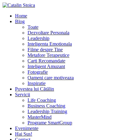
Home
Blog
Toate
Dezvoltare Personala
Leadership
Inteligenta Emotionala
Filme despre Tine
Metafore Terapeutice
Carti Recomandate
Inteligent Amuzant
Fotografie
Oameni care motiveaza
Inspiratie
Povestea lui Cătălin
Servicii
Life Coaching
Business Coaching
Leadership Training
MasterMind
Programe SmartGroup
Evenimente
Hai Sus!
Contact