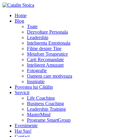
Home
Blog
Toate
Dezvoltare Personala
Leadership
Inteligenta Emotionala
Filme despre Tine
Metafore Terapeutice
Carti Recomandate
Inteligent Amuzant
Fotografie
Oameni care motiveaza
Inspiratie
Povestea lui Cătălin
Servicii
Life Coaching
Business Coaching
Leadership Training
MasterMind
Programe SmartGroup
Evenimente
Hai Sus!
Contact