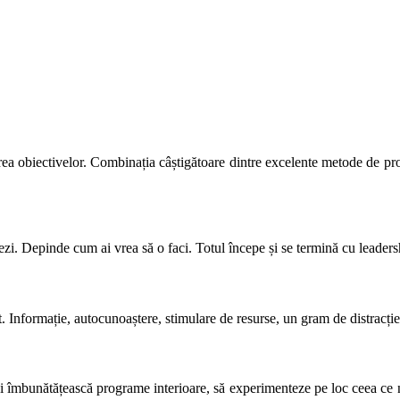
gerea obiectivelor. Combinația câștigătoare dintre excelente metode de pr
ezi. Depinde cum ai vrea să o faci. Totul începe și se termină cu leaders
nformație, autocunoaștere, stimulare de resurse, un gram de distracție r
 îmbunătățească programe interioare, să experimenteze pe loc ceea ce n