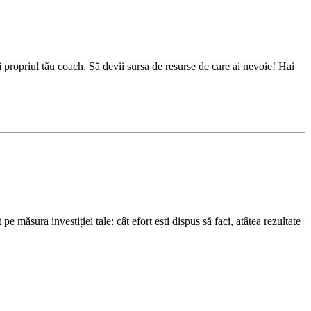
i propriul tău coach. Să devii sursa de resurse de care ai nevoie! Hai
e măsura investiției tale: cât efort ești dispus să faci, atâtea rezultate