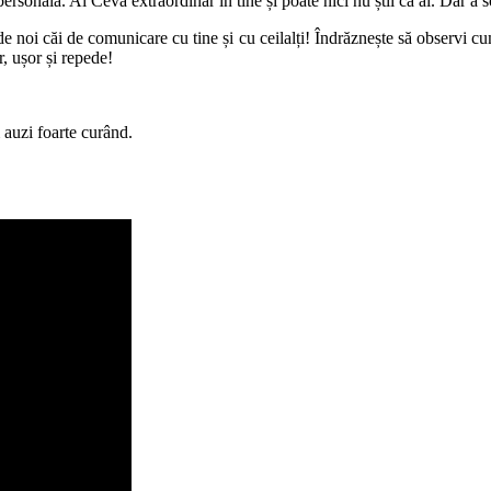
rsonală. Ai Ceva extraordinar în tine și poate nici nu știi că ai. Dar a s
ide noi căi de comunicare cu tine și cu ceilalți! Îndrăznește să observi cu
, ușor și repede!
 auzi foarte curând.