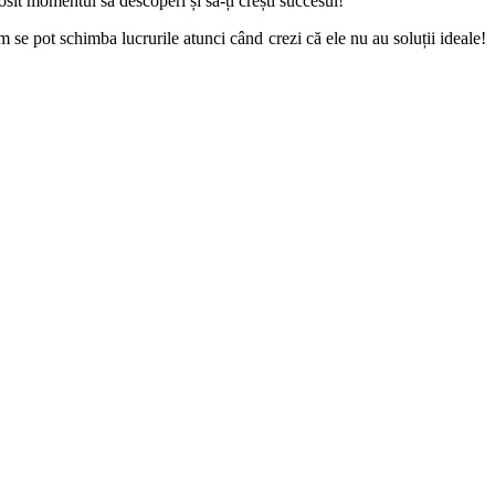
osit momentul să descoperi și să-ți crești succesul!
m se pot schimba lucrurile atunci când crezi că ele nu au soluții ideale!