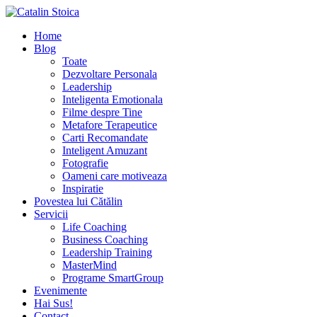
Home
Blog
Toate
Dezvoltare Personala
Leadership
Inteligenta Emotionala
Filme despre Tine
Metafore Terapeutice
Carti Recomandate
Inteligent Amuzant
Fotografie
Oameni care motiveaza
Inspiratie
Povestea lui Cătălin
Servicii
Life Coaching
Business Coaching
Leadership Training
MasterMind
Programe SmartGroup
Evenimente
Hai Sus!
Contact