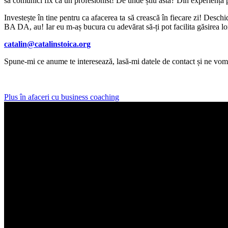
să comunici fix ca un profesionist! De unde știu asta? Din experiență pe
Investește în tine pentru ca afacerea ta să crească în fiecare zi! Desch
BA DA, au! Iar eu m-aș bucura cu adevărat să-ți pot facilita găsirea lor
catalin@catalinstoica.org
Spune-mi ce anume te interesează, lasă-mi datele de contact și ne vom
Plus în afaceri cu business coaching