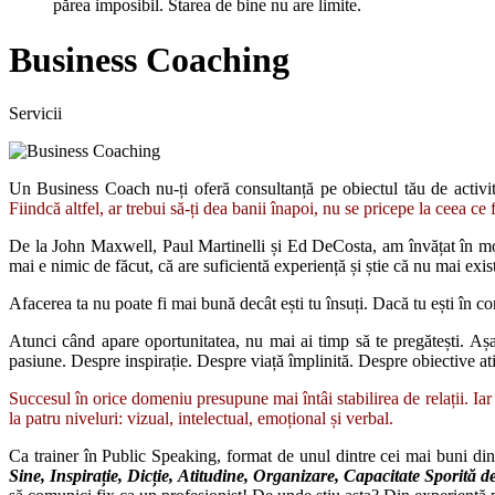
părea imposibil. Starea de bine nu are limite.
Business Coaching
Servicii
Un Business Coach nu-ți oferă consultanță pe obiectul tău de activitat
Fiindcă altfel, ar trebui să-ți dea banii înapoi, nu se pricepe la ceea ce 
De la John Maxwell, Paul Martinelli și Ed DeCosta, am învățat în m
mai e nimic de făcut, că are suficientă experiență și știe că nu mai exist
Afacerea ta nu poate fi mai bună decât ești tu însuți.
Dacă tu ești în co
Atunci când apare oportunitatea, nu mai ai timp să te pregătești. Așa 
pasiune. Despre inspirație. Despre viață împlinită. Despre obiective at
Succesul în orice domeniu presupune mai întâi stabilirea de relații. Ia
la patru niveluri: vizual, intelectual, emoțional și verbal.
Ca trainer în Public Speaking, format de unul dintre cei mai buni din 
Sine, Inspirație, Dicție, Atitudine, Organizare, Capacitate Sporită d