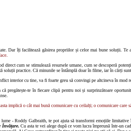
e. Dar îți facilitează găsirea propriilor și celor mai bune soluții. Te 
face.
od direct cum se stimulează resursele umane, cum se descoperă potenți
ă soluții practice. Că minunile se întâmplă doar în filme, iar în cărți sun
nflict interior cu tine, va fi foarte greu să convingi pe altcineva în mod re
că pregătește-te în fiecare clipă pentru noi și surprinzătoare oportunită
inse.
r asta implică o cât mai bună comunicare cu ceilalți; o comunicare care să
lume - Roddy Galbraith, te pot ajuta să transformi emoțiile limitative î
e Învățare.
Cu asta te vei alege după ce vom lucra împreună într-un cadru