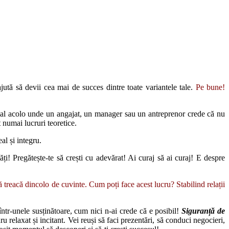
ajută să devii cea mai de succes dintre toate variantele tale.
Pe bune!
al acolo unde un angajat, un manager sau un antreprenor crede că nu
t numai lucruri teoretice.
al și integru.
ți! Pregătește-te să crești cu adevărat! Ai curaj să ai curaj! E despre
 treacă dincolo de cuvinte. Cum poți face acest lucru? Stabilind relații
ntr-unele susținătoare, cum nici n-ai crede că e posibil!
Siguranță de
 relaxat și incitant. Vei reuși să faci prezentări, să conduci negocieri,