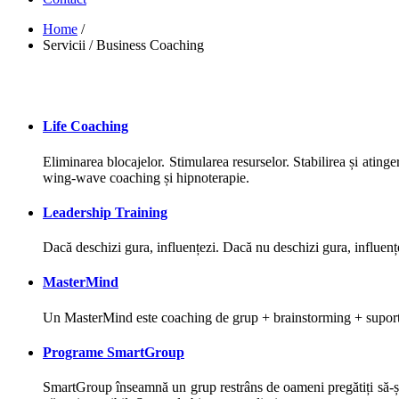
Home
/
Servicii
/
Business Coaching
Life Coaching
Eliminarea blocajelor. Stimularea resurselor. Stabilirea și atin
wing-wave coaching și hipnoterapie.
Leadership Training
Dacă deschizi gura, influențezi. Dacă nu deschizi gura, influenț
MasterMind
Un MasterMind este coaching de grup + brainstorming + suport. I
Programe SmartGroup
SmartGroup înseamnă un grup restrâns de oameni pregătiți să-și