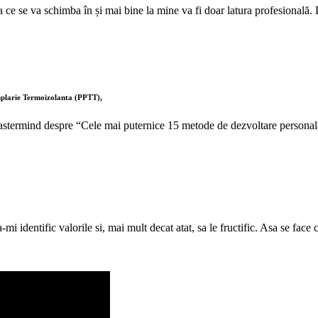
 ce se va schimba în și mai bine la mine va fi doar latura profesional
mplarie Termoizolanta (PPTT),
termind despre “Cele mai puternice 15 metode de dezvoltare personală”.
i identific valorile si, mai mult decat atat, sa le fructific. Asa se face c