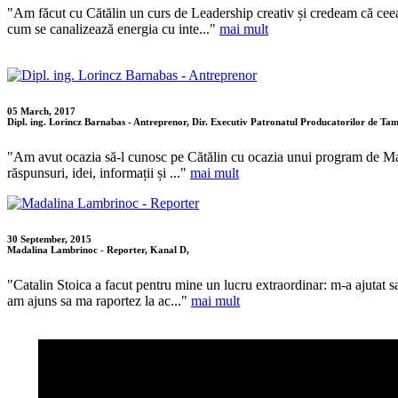
"Am făcut cu Cătălin un curs de Leadership creativ și credeam că ceea
cum se canalizează energia cu inte..."
mai mult
05 March, 2017
Dipl. ing. Lorincz Barnabas - Antreprenor, Dir. Executiv Patronatul Producatorilor de Ta
"Am avut ocazia să-l cunosc pe Cătălin cu ocazia unui program de Mas
răspunsuri, idei, informații și ..."
mai mult
30 September, 2015
Madalina Lambrinoc - Reporter, Kanal D,
"Catalin Stoica a facut pentru mine un lucru extraordinar: m-a ajutat sa-m
am ajuns sa ma raportez la ac..."
mai mult