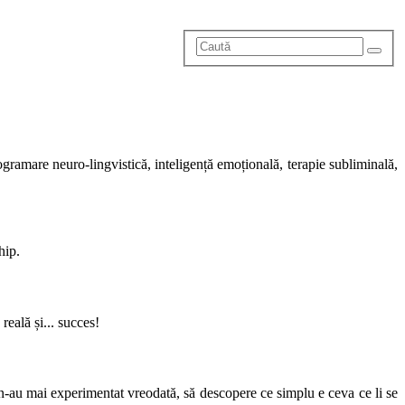
ogramare neuro-lingvistică, inteligență emoțională, terapie subliminală,
hip.
eală și... succes!
-au mai experimentat vreodată, să descopere ce simplu e ceva ce li se