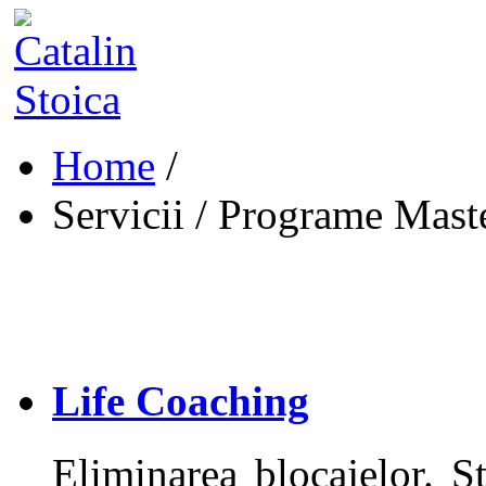
Home
Home
/
Blog
Povestea lui Cătălin
Servicii
Servicii
/
Programe Mast
Evenimente
Hai Sus!
Contact
Life Coaching
Eliminarea blocajelor. St