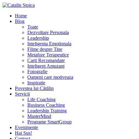
Home
Blog
Toate
Dezvoltare Personala
Leadership
Inteligenta Emotionala
Filme despre Tine
Metafore Terapeutice
Carti Recomandate
Inteligent Amuzant
Fotografie
Oameni care motiveaza
Inspiratie
Povestea lui Cătălin
Servicii
Life Coaching
Business Coaching
Leadership Training
MasterMind
Programe SmartGroup
Evenimente
Hai Sus!
Contact