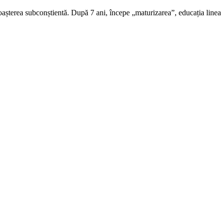
oașterea subconștientă. După 7 ani, începe „maturizarea”, educația linea