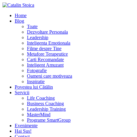
Home
Blog
Toate
Dezvoltare Personala
Leadership
Inteligenta Emotionala
Filme despre Tine
Metafore Terapeutice
Carti Recomandate
Inteligent Amuzant
Fotografie
Oameni care motiveaza
Inspiratie
Povestea lui Cătălin
Servicii
Life Coaching
Business Coaching
Leadership Training
MasterMind
Programe SmartGroup
Evenimente
Hai Sus!
Contact