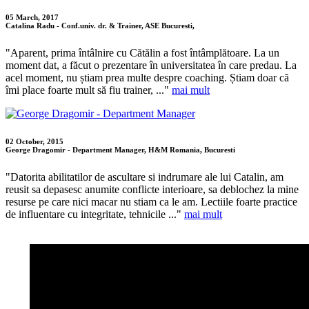
05 March, 2017
Catalina Radu - Conf.univ. dr. & Trainer, ASE Bucuresti,
"Aparent, prima întâlnire cu Cătălin a fost întâmplătoare. La un
moment dat, a făcut o prezentare în universitatea în care predau. La
acel moment, nu știam prea multe despre coaching. Știam doar că
îmi place foarte mult să fiu trainer, ..."
mai mult
02 October, 2015
George Dragomir - Department Manager, H&M Romania, Bucuresti
"Datorita abilitatilor de ascultare si indrumare ale lui Catalin, am
reusit sa depasesc anumite conflicte interioare, sa deblochez la mine
resurse pe care nici macar nu stiam ca le am. Lectiile foarte practice
de influentare cu integritate, tehnicile ..."
mai mult