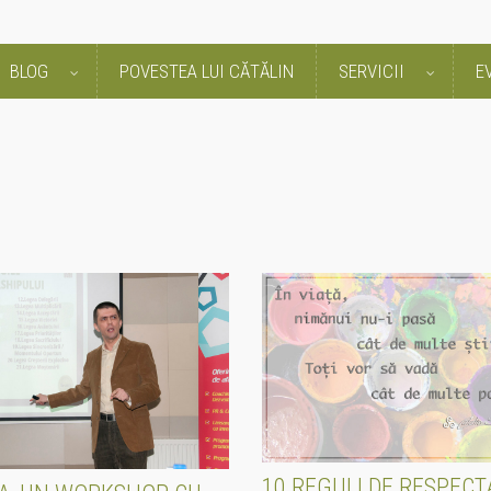
BLOG
POVESTEA LUI CĂTĂLIN
SERVICII
E
10 REGULI DE RESPECT