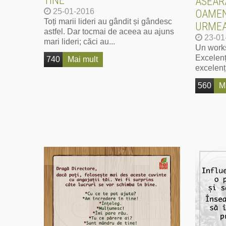
TINE
ASEAR
25-01-2016
OAMENI
Toți marii lideri au gândit și gândesc
URMEA
astfel. Dar tocmai de aceea au ajuns
23-01
mari lideri; căci au...
Un work
Excelenț
740
Mai mult
excelenți
560
M