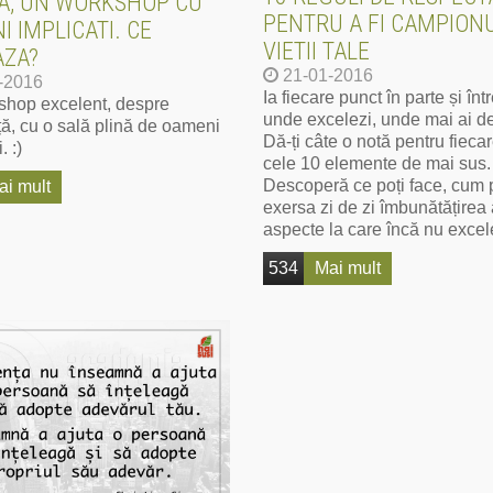
A, UN WORKSHOP CU
PENTRU A FI CAMPION
 IMPLICATI. CE
VIETII TALE
ZA?
21-01-2016
-2016
Ia fiecare punct în parte și înt
shop excelent, despre
unde excelezi, unde mai ai de
ă, cu o sală plină de oameni
Dă-ți câte o notă pentru fiecar
. :)
cele 10 elemente de mai sus.
Descoperă ce poți face, cum 
ai mult
exersa zi de zi îmbunătățirea
aspecte la care încă nu excel
534
Mai mult