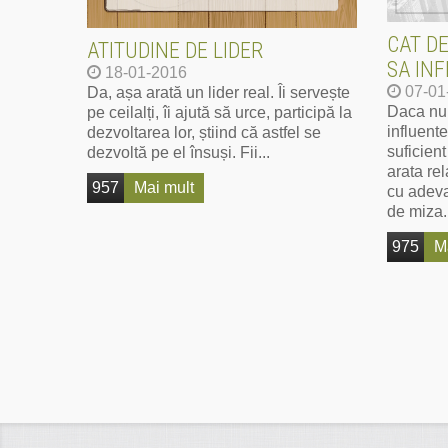
CAT DE
ATITUDINE DE LIDER
SA INF
18-01-2016
07-01
Da, așa arată un lider real. Îi servește
Daca nu 
pe ceilalți, îi ajută să urce, participă la
influent
dezvoltarea lor, știind că astfel se
suficien
dezvoltă pe el însuși. Fii...
arata rel
957
Mai mult
cu adevar
de miza.
975
M