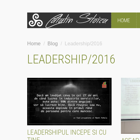
HOME
Home
/
Blog
/
Leadership/2016
LEADERSHIP/2016
LEADERSHIPUL INCEPE SI CU