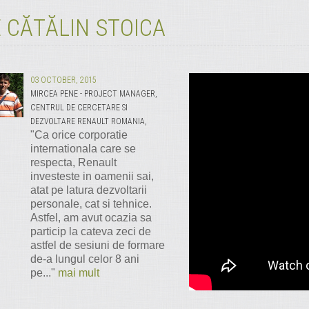
 CĂTĂLIN STOICA
03 OCTOBER, 2015
MIRCEA PENE - PROJECT MANAGER,
CENTRUL DE CERCETARE SI
DEZVOLTARE RENAULT ROMANIA,
"Ca orice corporatie
internationala care se
respecta, Renault
investeste in oamenii sai,
atat pe latura dezvoltarii
personale, cat si tehnice.
Astfel, am avut ocazia sa
particip la cateva zeci de
astfel de sesiuni de formare
de-a lungul celor 8 ani
pe..."
mai mult