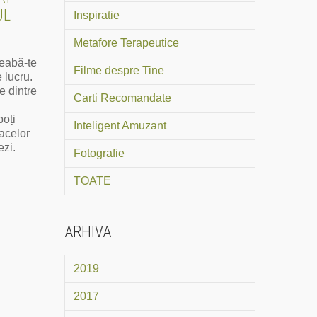
UL
Inspiratie
Metafore Terapeutice
reabă-te
Filme despre Tine
 lucru.
e dintre
Carti Recomandate
poți
Inteligent Amuzant
 acelor
ezi.
Fotografie
TOATE
ARHIVA
2019
2017