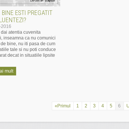
 BINE ESTI PREGATIT
LUENTEZI?
-2016
dai atentia cuvenita
ei, inseamna ca nu comunici
t de bine, nu iti pasa de cum
atiile tale si nu poti conduce
at decat in situatiile lipsite
ai mult
«Primul
1
2
3
4
5
6
U