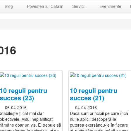
Blog
Povestea lui Cătălin
Servicii
Evenimente
016
10 reguli pentru
10 reguli pentru
succes (23)
succes (21)
06-04-2016
04-04-2016
Stabilește-ți cât mai clar
Dacă sunt principii pe care încă
obiectivele. Visul neplanificat
nu le aplici, descoperă-le
rămâne doar un vis. El trebuie să
puterea exersându-le în fiecare
se transforme în obiective, zi de
zi, puțin câte puțin, până ce vor