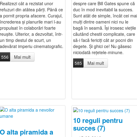
Realizezi cât a rezistat unor
despre care Bill Gates spune că
refuzuri din atâtea părți. Până ce
duc în mod inevitabil la succes.
a pornit propria afacere. Curajul,
Sunt atât de simple, încât cei ma
încrederea și planurile mari l-au
mulți dintre oameni nici nu le
propulsat în colaborări foarte
bagă în seamă. Își irosesc viețile
reușite. Ulterior, a dezvoltat, într-
căutând chestii complicate, care
un timp destul de scurt, un
să-i facă fericiți cât ar pocni din
adevărat imperiu cinematografic.
degete. Și ghici ce! Nu găsesc
niciodată rețetele-minune.
556
Mai mult
585
Mai mult
10 reguli pentru
succes (7)
O alta piramida a