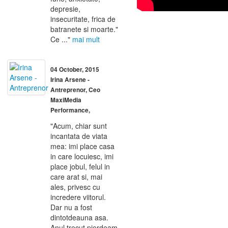
depresie,
insecuritate, frica de
batranete si moarte."
Ce ..."
mai mult
04 October, 2015
Irina Arsene -
Antreprenor, Ceo
MaxiMedia
Performance,
"Acum, chiar sunt
incantata de viata
mea: imi place casa
in care locuiesc, imi
place jobul, felul in
care arat si, mai
ales, privesc cu
incredere viitorul.
Dar nu a fost
dintotdeauna asa.
Anul trecut pierdeam