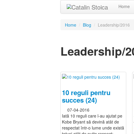
Home
Home
/
Blog
/
Leadership/2016
Leadership/2
10 reguli pentru
succes (24)
07-04-2016
Iată 10 reguli care l-au ajutat pe
Kobe Bryant să devină atât de
respectat într-o lume unde există
totuși atât de puțin respect: