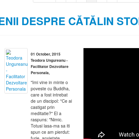
NII DESPRE CĂTĂLIN STO
01 October, 2015
Teodora Ungureanu -
Facilitator Dezvoltare
Personala,
"Imi vine in minte o
poveste cu Buddha,
care a fost intrebat
de un discipol: "Ce ai
castigat prin
meditatie?" El a
raspuns: "Nimic.
Totusi lasa-ma sa iti
spun ce am pierdut:
furie, anxietate,