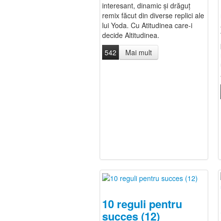
interesant, dinamic și drăguț
remix făcut din diverse replici ale
lui Yoda. Cu Atitudinea care-i
decide Altitudinea.
542
Mai mult
10 reguli pentru
succes (12)