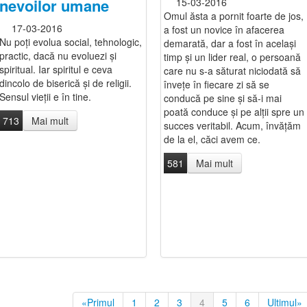
nevoilor umane
15-03-2016
Omul ăsta a pornit foarte de jos,
17-03-2016
a fost un novice în afacerea
Nu poți evolua social, tehnologic,
demarată, dar a fost în același
practic, dacă nu evoluezi și
timp și un lider real, o persoană
spiritual. Iar spiritul e ceva
care nu s-a săturat niciodată să
dincolo de biserică și de religii.
învețe în fiecare zi să se
Sensul vieții e în tine.
conducă pe sine și să-i mai
poată conduce și pe alții spre un
713
Mai mult
succes veritabil. Acum, învățăm
de la el, căci avem ce.
581
Mai mult
«Primul
1
2
3
4
5
6
Ultimul»