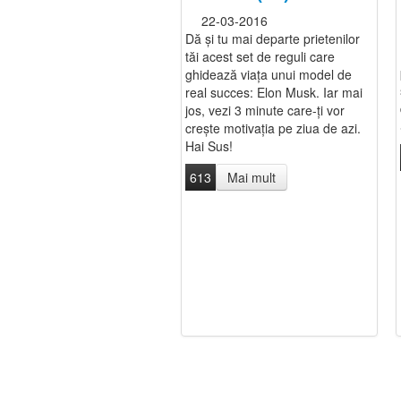
22-03-2016
Dă și tu mai departe prietenilor
tăi acest set de reguli care
ghidează viața unui model de
real succes: Elon Musk. Iar mai
jos, vezi 3 minute care-ți vor
crește motivația pe ziua de azi.
Hai Sus!
613
Mai mult