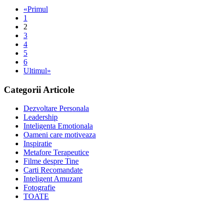
«Primul
1
2
3
4
5
6
Ultimul»
Categorii Articole
Dezvoltare Personala
Leadership
Inteligenta Emotionala
Oameni care motiveaza
Inspiratie
Metafore Terapeutice
Filme despre Tine
Carti Recomandate
Inteligent Amuzant
Fotografie
TOATE