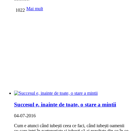
Mai mult
1022
Succesul e, inainte de toate, o stare a mintii
04-07-2016
Cum e atunci când iubești ceea ce faci, când iubești oamenii
cu care intri în parteneriate și iubești să ai rezultate din ce în ce