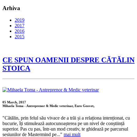
Arhiva
2019
2017
2016
2015
CE SPUN OAMENII DESPRE CĂTĂLIN
STOICA
05 March, 2017
Mihaela Toma - Antreprenor & Medic veterinar, Euro Geovet,
"Cătălin, prin felul său vivace de a trăi și a relaționa intenționat, cu
bucurie, îți stimulează autocunoașterea pe un nivel de conștiință
superior. Pas cu pas, într-un mod creativ, te ghidează pe parcursul
sesiunilor de Mastermind pe..."
mai mult