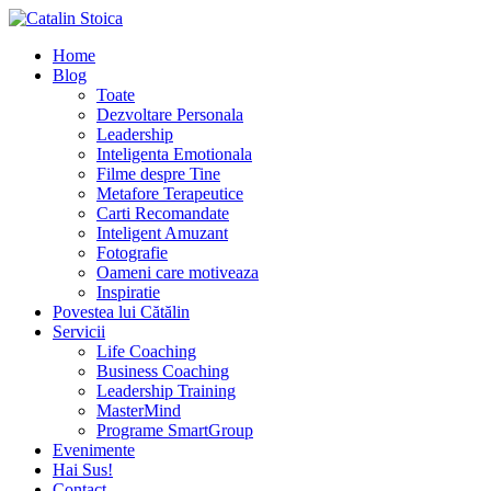
Home
Blog
Toate
Dezvoltare Personala
Leadership
Inteligenta Emotionala
Filme despre Tine
Metafore Terapeutice
Carti Recomandate
Inteligent Amuzant
Fotografie
Oameni care motiveaza
Inspiratie
Povestea lui Cătălin
Servicii
Life Coaching
Business Coaching
Leadership Training
MasterMind
Programe SmartGroup
Evenimente
Hai Sus!
Contact