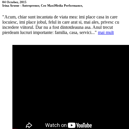
04 October, 2015
Irina Arsene - Antreprenor, Ceo MaxiMedia Performance,
"Acum, chiar sunt incantata de viata mea: imi place casa in care
locuiesc, imi place jobul, felul in care arat si, mai ales, privesc cu
incredere viitorul. Dar nu a fost dintotdeauna asa. Anul trecut
pierdeam lucruri importante: familia, casa, servici..."
mai mult