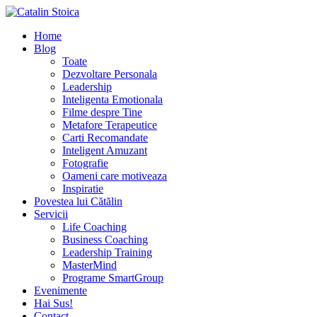
Home
Blog
Toate
Dezvoltare Personala
Leadership
Inteligenta Emotionala
Filme despre Tine
Metafore Terapeutice
Carti Recomandate
Inteligent Amuzant
Fotografie
Oameni care motiveaza
Inspiratie
Povestea lui Cătălin
Servicii
Life Coaching
Business Coaching
Leadership Training
MasterMind
Programe SmartGroup
Evenimente
Hai Sus!
Contact