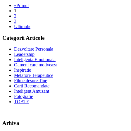
«Primul
1
2
3
Ultimul»
Categorii Articole
Dezvoltare Personala
Leadership
Inteligenta Emotionala
Oameni care motiveaza
Inspiratie
Metafore Terapeutice
Filme despre Tine
Carti Recomandate
Inteligent Amuzant
Fotografie
TOATE
Arhiva