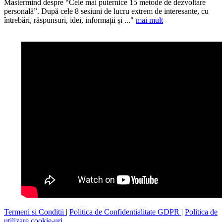
Mastermind despre “Cele mai puternice 15 metode de dezvoltare
personală”. După cele 8 sesiuni de lucru extrem de interesante, cu
întrebări, răspunsuri, idei, informații și ..."
mai mult
Termeni si Conditii
|
Politica de Confidentialitate GDPR
|
Politica de
utilizare cookie-uri