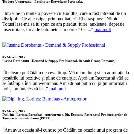
Teodora Ungureanu - Facilitator Dezvoltare Personala,
"Imi vine in minte o poveste cu Buddha, care a fost intrebat de un
discipol: "Ce ai castigat prin meditatie?" El a raspuns: "Nimic.
Totusi lasa-ma sa iti spun ce am pierdut: furie, anxietate, depresie,
insecuritate, frica de batranete si moarte." Ce ..."
mai mult
05 March, 2017
Iustina Dorobantu - Demand & Supply Professional, Renault Group Romania,
"Îl citeam pe Cătălin de ceva timp. Mă uitam lung și cu admirație la
postările lui pozitive și pline de energie. Apoi am încercat să văd ce
se întâmplă într-un webminar. Am adunat puțin cu puțin informații
noi și am înțeles că le..."
mai mult
05 March, 2017
Dipl. ing. Lorincz Barnabas - Antreprenor, Dir. Executiv Patronatul Producatorilor de
Tamplarie Termoizolanta (PPTT),
"Am avut ocazia să-l cunosc pe Cătălin cu ocazia unui program de