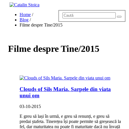
Home
Home
/
Blog
Blog
/
Povestea lui Cătălin
Filme despre Tine/2015
Servicii
Evenimente
Hai Sus!
Contact
Filme despre Tine/2015
Clouds of Sils Maria. Sarpele din viata
unui om
03-10-2015
E greu să lași în urmă, e greu să renunți, e greu să
predai ștafeta. Tinerețea își poate permite să greșească la
fel, dar maturitatea nu poate fi maturitate dacă nu învață