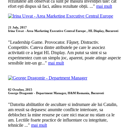
rezultatele am observat că sunt pe măsura investiției tale: cât
efort ești dispus să faci, atâtea rezultate obții. ..."
mai mult
21 July, 2017
Irina Usvat - Area Marketing Executive Central Europe , HL Display, Bucuresti
"Leadership Game. Provocator. Fâșneț. Distractiv.
Competitiv. Cateva dintre atributele pe care le asociez
activitatii ce a legat HL Display. Am putut sa simt si sa
experimentez cum un simplu joc, aparent, poate atinge aspecte
sensibile intr-un gr..."
mai mult
02 October, 2015
George Dragomir - Department Manager, H&M Romania, Bucuresti
"Datorita abilitatilor de ascultare si indrumare ale lui Catalin,
am reusit sa depasesc anumite conflicte interioare, sa
deblochez la mine resurse pe care nici macar nu stiam ca le
am. Lectiile foarte practice de influentare cu integritate,
tehnicile ..."
mai mult