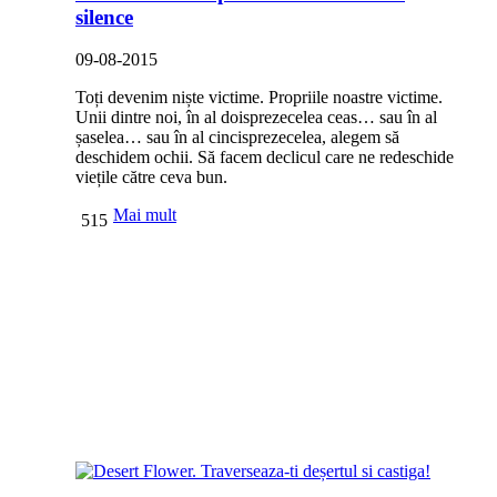
silence
09-08-2015
Toți devenim niște victime. Propriile noastre victime.
Unii dintre noi, în al doisprezecelea ceas… sau în al
șaselea… sau în al cincisprezecelea, alegem să
deschidem ochii. Să facem declicul care ne redeschide
viețile către ceva bun.
Mai mult
515