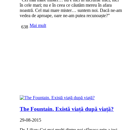
în cele mari; nu e în ceea ce căutăm mereu în afara
noastră. Cel mai mare mister… suntem noi. Dacă ne-am
vedea de aproape, oare ne-am putea recunoaște?"
Mai mult
638
The Fountain. Există viață după viață?
29-08-2015
Dr. Lilian: Cei mai mulți dintre noi sfârșesc prin a ieși