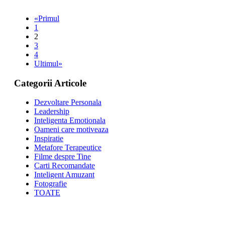
«Primul
1
2
3
4
Ultimul»
Categorii Articole
Dezvoltare Personala
Leadership
Inteligenta Emotionala
Oameni care motiveaza
Inspiratie
Metafore Terapeutice
Filme despre Tine
Carti Recomandate
Inteligent Amuzant
Fotografie
TOATE