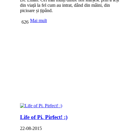
din viață la fel cum au intrat, dând din mâini, din
picioare și țipând.
Mai mult
626
Life of Pi. Pirfect! :)
22-08-2015