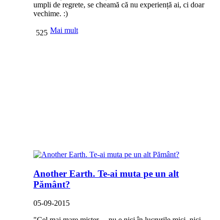
umpli de regrete, se cheamă că nu experiență ai, ci doar
vechime. :)
Mai mult
525
Another Earth. Te-ai muta pe un alt
Pământ?
05-09-2015
"Cel mai mare mister… nu e nici în lucrurile mici, nici