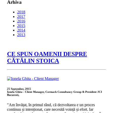
Arhiva
2018
2017
2016
2015
2014
2013
CE SPUN OAMENII DESPRE
CĂTĂLIN STOICA
25 September, 2015
Ionela Ghita - Client Manager, Cormack Consultancy Group & President JCI
Bucuresti,
"Am învățat, în primul rând, că dezvoltarea e un proces
continuu și intenționat, care necesită voință și efort. Iar