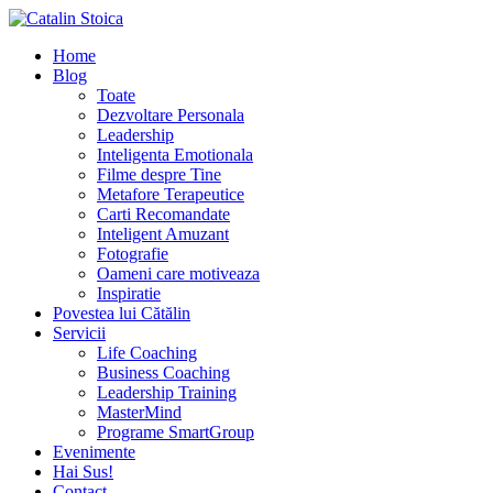
Home
Blog
Toate
Dezvoltare Personala
Leadership
Inteligenta Emotionala
Filme despre Tine
Metafore Terapeutice
Carti Recomandate
Inteligent Amuzant
Fotografie
Oameni care motiveaza
Inspiratie
Povestea lui Cătălin
Servicii
Life Coaching
Business Coaching
Leadership Training
MasterMind
Programe SmartGroup
Evenimente
Hai Sus!
Contact