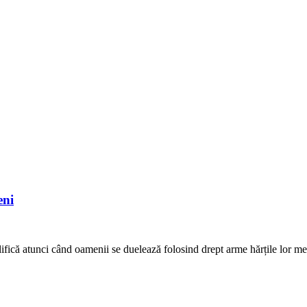
eni
plifică atunci când oamenii se duelează folosind drept arme hărțile lor 