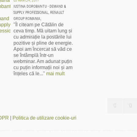
05 MARCH, 2017
IUSTINA DOROBANTU - DEMAND &
SUPPLY PROFESSIONAL, RENAULT
GROUP ROMANIA,
"Îl citeam pe Cătălin de
ceva timp. Mă uitam lung și
cu admirație la postările lui
pozitive și pline de energie.
Apoi am încercat să văd ce
se întâmplă într-un
webminar. Am adunat puțin
cu puțin informații noi și am
înțeles că le..."
mai mult
 GDPR
|
Politica de utilizare cookie-uri