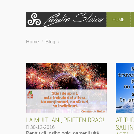
HOME
Home
/
Blog
/
LA MULTI ANI, PRIETEN DRAG!
ATITU
SAU IN
30-12-2016
Pentru că, psihologic, oamenii uită