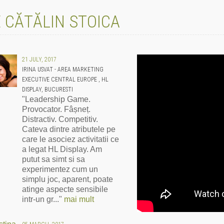
 CĂTĂLIN STOICA
21 JULY, 2017
IRINA USVAT - AREA MARKETING
EXECUTIVE CENTRAL EUROPE , HL
DISPLAY, BUCURESTI
"Leadership Game.
Provocator. Fâșneț.
Distractiv. Competitiv.
Cateva dintre atributele pe
care le asociez activitatii ce
a legat HL Display. Am
putut sa simt si sa
experimentez cum un
simplu joc, aparent, poate
atinge aspecte sensibile
intr-un gr..."
mai mult