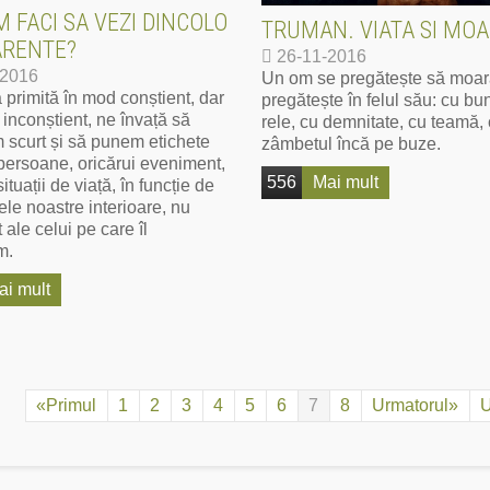
 FACI SA VEZI DINCOLO
TRUMAN. VIATA SI MO
ARENTE?
26-11-2016
-2016
Un om se pregătește să moar
 primită în mod conștient, dar
pregătește în felul său: cu bu
 inconștient, ne învață să
rele, cu demnitate, cu teamă,
 scurt și să punem etichete
zâmbetul încă pe buze.
 persoane, oricărui eveniment,
556
Mai mult
situații de viață, în funcție de
le noastre interioare, nu
ale celui pe care îl
m.
ai mult
«Primul
1
2
3
4
5
6
7
8
Urmatorul»
U