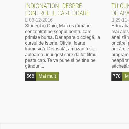
INDIGNATION. DESPRE
TU CUM
CONTROLUL CARE DOARE
DE AP
03-12-2016
29-11
Student în Ohio, Marcus rămâne
Educația
concentrat pe scopul pentru care
mai ales
primise bursa. Dar apare o colegă, la
analizăm
cursul de Istorie. Olivia, foarte
oricărei
frumușică. Detașată, amuzantă și...
oricărei 
autoarea unui gest care dă tot filmul
programe
peste cap. Te va pune și pe tine pe
neapărat 
gânduri...
etichetă
568
Mai mult
778
M