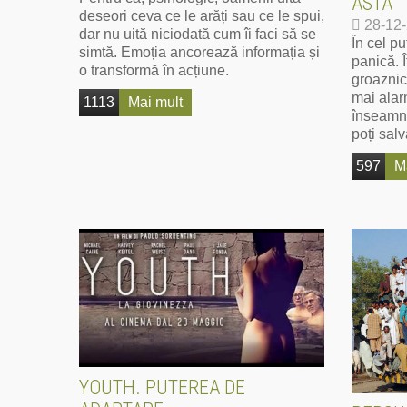
ASTA
deseori ceva ce le arăți sau ce le spui,
28-12
dar nu uită niciodată cum îi faci să se
În cel pu
simtă. Emoția ancorează informația și
panică. Î
o transformă în acțiune.
groaznice
mai alar
1113
Mai mult
înseamnă
poți salv
597
M
YOUTH. PUTEREA DE