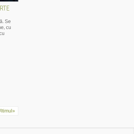
ARTE
ă. Se
ne, cu
 cu
ltimul»