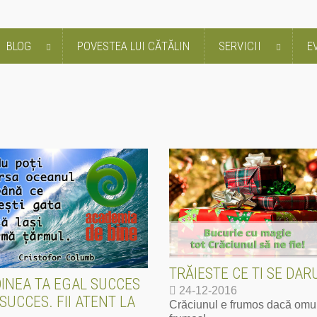
BLOG
POVESTEA LUI CĂTĂLIN
SERVICII
E
TRĂIESTE CE TI SE DAR
DINEA TA EGAL SUCCES
24-12-2016
SUCCES. FII ATENT LA
Crăciunul e frumos dacă omul 