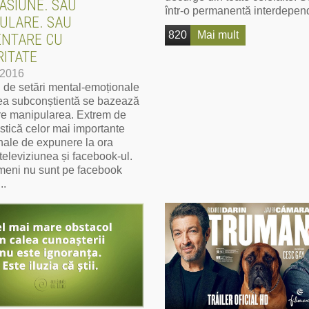
ASIUNE. SAU
într-o permanentă interdepen
ULARE. SAU
820
Mai mult
ENTARE CU
RITATE
-2016
l de setări mental-emoționale
ea subconștientă se bazează
are manipularea. Extrem de
istică celor mai importante
ale de expunere la ora
 televiziunea și facebook-ul.
meni nu sunt pe facebook
..
ai mult