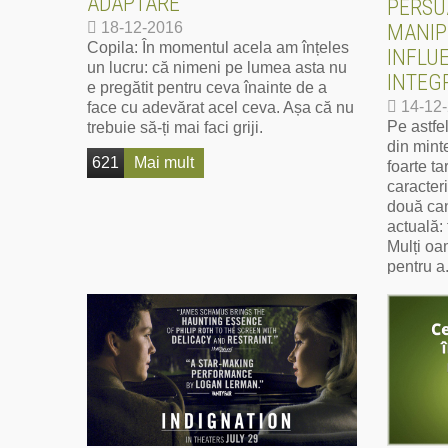
ADAPTARE
PERSU
18-12-2016
MANIP
Copila: În momentul acela am înțeles
INFLU
un lucru: că nimeni pe lumea asta nu
INTEG
e pregătit pentru ceva înainte de a
14-12
face cu adevărat acel ceva. Așa că nu
Pe astfe
trebuie să-ți mai faci griji.
din mint
621
Mai mult
foarte t
caracter
două can
actuală:
Mulți oa
pentru a.
689
M