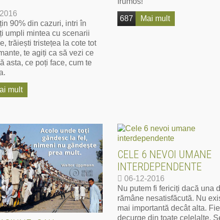
frumos!
-2016
687
Mai mult
țin 90% din cazuri, intri în
ți umpli mintea cu scenarii
, trăiești tristețea la cote tot
mante, te agiți ca să vezi ce
 asta, ce poți face, cum te
a.
ai mult
CELE 6 NEVOI UMANE
INTERDEPENDENTE
06-12-2016
Nu putem fi fericiți dacă una d
rămâne nesatisfăcută. Nu exi
mai importantă decât alta. Fi
decurge din toate celelalte. S