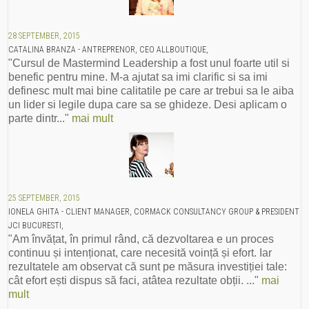
28 SEPTEMBER, 2015
CATALINA BRANZA - ANTREPRENOR, CEO ALLBOUTIQUE,
"Cursul de Mastermind Leadership a fost unul foarte util si
benefic pentru mine. M-a ajutat sa imi clarific si sa imi
definesc mult mai bine calitatile pe care ar trebui sa le aiba
un lider si legile dupa care sa se ghideze. Desi aplicam o
parte dintr..."
mai mult
25 SEPTEMBER, 2015
IONELA GHITA - CLIENT MANAGER, CORMACK CONSULTANCY GROUP & PRESIDENT
JCI BUCURESTI,
"Am învățat, în primul rând, că dezvoltarea e un proces
continuu și intenționat, care necesită voință și efort. Iar
rezultatele am observat că sunt pe măsura investiției tale:
cât efort ești dispus să faci, atâtea rezultate obții. ..."
mai
mult