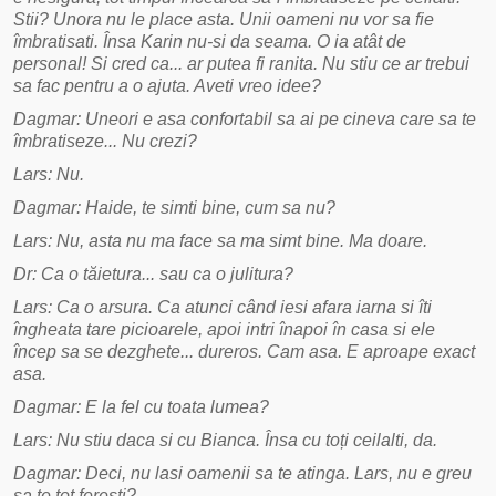
Stii? Unora nu le place asta. Unii oameni nu vor sa fie
îmbratisati. Însa Karin nu-si da seama. O ia atât de
personal! Si cred ca... ar putea fi ranita. Nu stiu ce ar trebui
sa fac pentru a o ajuta. Aveti vreo idee?
Dagmar: Uneori e asa confortabil sa ai pe cineva care sa te
îmbratiseze... Nu crezi?
Lars: Nu.
Dagmar: Haide, te simti bine, cum sa nu?
Lars: Nu, asta nu ma face sa ma simt bine. Ma doare.
Dr: Ca o tăietura... sau ca o julitura?
Lars: Ca o arsura. Ca atunci când iesi afara iarna si îti
îngheata tare picioarele, apoi intri înapoi în casa si ele
încep sa se dezghete... dureros. Cam asa. E aproape exact
asa.
Dagmar: E la fel cu toata lumea?
Lars: Nu stiu daca si cu Bianca. Însa cu toți ceilalti, da.
Dagmar: Deci, nu lasi oamenii sa te atinga. Lars, nu e greu
sa te tot feresti?