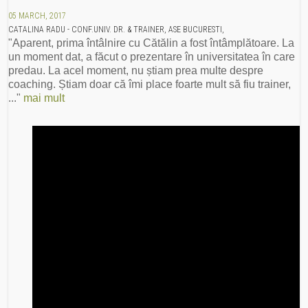
05 MARCH, 2017
CATALINA RADU - CONF.UNIV. DR. & TRAINER, ASE BUCURESTI,
"Aparent, prima întâlnire cu Cătălin a fost întâmplătoare. La
un moment dat, a făcut o prezentare în universitatea în care
predau. La acel moment, nu știam prea multe despre
coaching. Știam doar că îmi place foarte mult să fiu trainer,
..."
mai mult