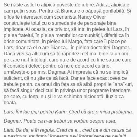
Se naște astfel o atipică poveste de iubire. Adică, atipică e
cam puțin spus. Pentru că Bianca e o păpușă gonflabilă. Și
e foarte interesant cum scenarista Nancy Oliver
construiește totul cu o sumedenie de personaje bine
implicate. Ai ocazia, ca privitor, să intri în pielea lui Lars, în
pielea fratelui, în pielea membrilor comunității, diferiți ca în
orice comunitate, în pielea lui Margo, fata care îl place pe
Lars, doar că el o are Bianca... în pielea doctoriței Dagmar...
Dacă vrei să afli cum să te raportezi cel mai bine la un om
pe care nu-l înțelegi, care nu e de acord cu tine sau pe care
îl consideri defect pentru că nu e de acord cu tine,
urmărește-o pe mrs. Dagmar. Ai impresia că nu se implică
suficient, că nu știe ce să facă. Dar ea face exact ceea ce
trebuie pentru ca omul din fața sa să aibă propriile "aha"-uri,
să facă singur declicuri în privința unor programe interioare
pe care, cu forța, nu și le va schimba niciodată. Iluzia ca
boală.
Lars: Îmi fac griji pentru Karin. Cred că are o mica problema.
Dagmar: Poate ca n-ar trebui sa vorbim despre asta.
Lars: Ba da, e în regula. Cred ca e... cred ca e din cauza ca
e nesigura, tot timpul încearca sa-i îmbratiseze pe ceilalti.