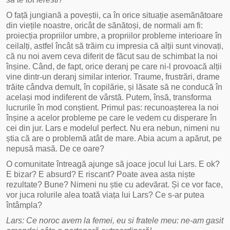
O față jungiană a poveștii, ca în orice situație asemănătoare
din viețile noastre, oricât de sănătoși, de normali am fi:
proiecția propriilor umbre, a propriilor probleme interioare în
ceilalți, astfel încât să trăim cu impresia că alții sunt vinovați,
că nu noi avem ceva diferit de făcut sau de schimbat la noi
înșine. Când, de fapt, orice deranj pe care ni-l provoacă alții
vine dintr-un deranj similar interior. Traume, frustrări, drame
trăite cândva demult, în copilărie, și lăsate să ne conducă în
același mod indiferent de vârstă. Putem, însă, transforma
lucrurile în mod conștient. Primul pas: recunoașterea la noi
înșine a acelor probleme pe care le vedem cu disperare în
cei din jur. Lars e modelul perfect. Nu era nebun, nimeni nu
știa că are o problemă atât de mare. Abia acum a apărut, pe
nepusă masă. De ce oare?
O comunitate întreagă ajunge să joace jocul lui Lars. E ok?
E bizar? E absurd? E riscant? Poate avea asta niște
rezultate? Bune? Nimeni nu știe cu adevărat. Și ce vor face,
vor juca rolurile alea toată viața lui Lars? Ce s-ar putea
întâmpla?
Lars: Ce noroc avem la femei, eu si fratele meu: ne-am gasit