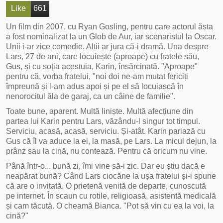
Like
661
Un film din 2007, cu Ryan Gosling, pentru care actorul ăsta
a fost nominalizat la un Glob de Aur, iar scenaristul la Oscar.
Unii i-ar zice comedie. Alții ar jura că-i dramă. Una despre
Lars, 27 de ani, care locuiește (aproape) cu fratele său,
Gus, și cu soția acestuia, Karin, însărcinată. "Aproape"
pentru că, vorba fratelui, "noi doi ne-am mutat fericiți
împreună și l-am adus apoi și pe el să locuiască în
nenorocitul ăla de garaj, ca un câine de familie".
Toate bune, aparent. Multă liniște. Multă afecțiune din
partea lui Karin pentru Lars, văzându-l singur tot timpul.
Serviciu, acasă, acasă, serviciu. Și-atât. Karin pariază cu
Gus că îl va aduce la ei, la masă, pe Lars. La micul dejun, la
prânz sau la cină, nu contează. Pentru că oricum nu vine.
Până într-o... bună zi, îmi vine să-i zic. Dar eu știu dacă e
neapărat bună? Când Lars ciocăne la ușa fratelui și-i spune
că are o invitată. O prietenă venită de departe, cunoscută
pe internet. În scaun cu rotile, religioasă, asistentă medicală
și cam tăcută. O cheamă Bianca. "Pot să vin cu ea la voi, la
cină?"