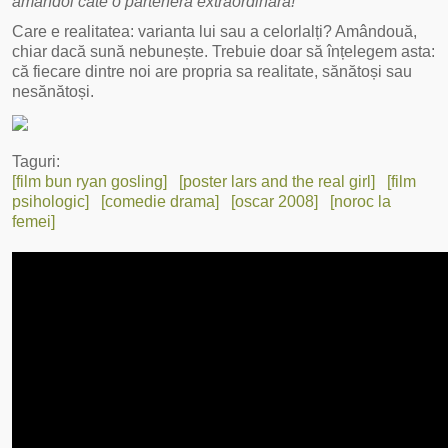
amandoi câte o parteneră extraordinară!
Care e realitatea: varianta lui sau a celorlalți? Amândouă,
chiar dacă sună nebunește. Trebuie doar să înțelegem asta:
că fiecare dintre noi are propria sa realitate, sănătoși sau
nesănătoși.
Taguri:
[film bun ryan gosling]
[poster lars and the real girl]
[film
psihologic]
[comedie drama]
[oscar 2008]
[noroc la
femei]