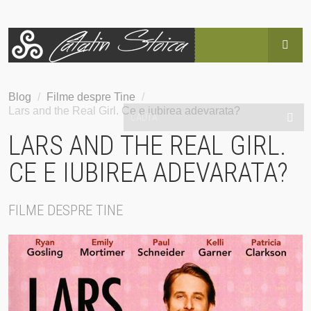
HOME
Blog
/
Filme despre Tine
/
Lars and the Real Girl. Ce e iubirea adevarata?
BLOG
LARS AND THE REAL GIRL.
POVESTEA LUI CĂTĂLIN
CE E IUBIREA ADEVARATA?
SERVICII
FILME DESPRE TINE
EVENIMENTE
HAI SUS!
CONTACT