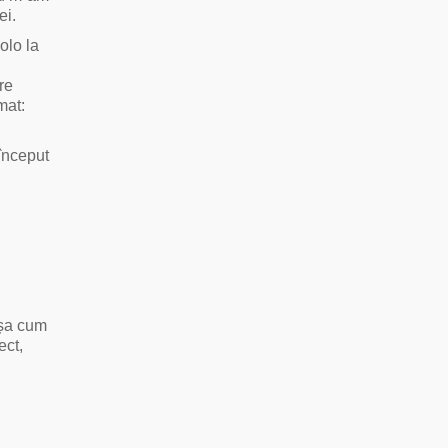
ei.
olo la
re
mat:
început
Așa cum
ect,