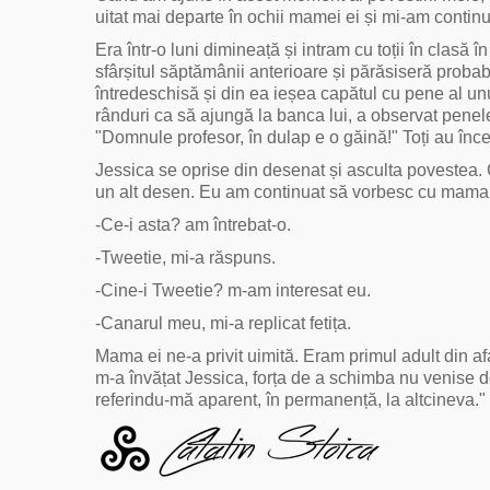
uitat mai departe în ochii mamei ei și mi-am continu
Era într-o luni dimineață și intram cu toții în clasă
sfârșitul săptămânii anterioare și părăsiseră probabi
întredeschisă și din ea ieșea capătul cu pene al unu
rânduri ca să ajungă la banca lui, a observat penel
"Domnule profesor, în dulap e o găină!" Toți au încep
Jessica se oprise din desenat și asculta povestea.
un alt desen. Eu am continuat să vorbesc cu mama 
-Ce-i asta? am întrebat-o.
-Tweetie, mi-a răspuns.
-Cine-i Tweetie? m-am interesat eu.
-Canarul meu, mi-a replicat fetița.
Mama ei ne-a privit uimită. Eram primul adult din a
m-a învățat Jessica, forța de a schimba nu venise do
referindu-mă aparent, în permanență, la altcineva."