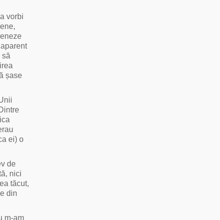
a vorbi
sene,
eseneze
 aparent
, să
irea
că șase
Unii
Dintre
ica
 erau
ca ei) o
ev de
ă, nici
ea tăcut,
le din
 Eu m-am