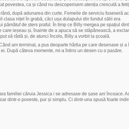
at povestea, ca și când nu descoperisem atenția crescută a fetiț
 în rând, după adunarea din curte. Femeile de serviciu fuseseră ac
l clasa nițel în grabă, căci ușa dulapului din fundul sălii era
i pămătuf de șters praful. În timp ce Billy mergea pe spațiul dint
e care ieșeau și, înainte de a apuca să se stăpânească, a excla
ut să râdă și, de atunci încolo, Billy a vorbit la școală.
 Când am terminat, a pus deoparte hârtia pe care desenase și a 
ei. După câteva momente, mi-a întins un desen cu o pasăre.
fara familiei căruia Jessica i se adresase de șase ani încoace. 
ar dintr-o poveste, pur și simplu. Ci dintr-una spusă foarte indir