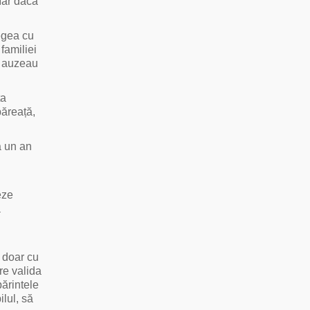
 Iar dacă
egea cu
familiei
 o auzeau
ța
băreață,
ă un an
eze
ă
 doar cu
re valida
părintele
ilul, să