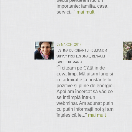
trecut pierdeam lucruri
importante: familia, casa,
servici..."
mai mult
05 MARCH, 2017
IUSTINA DOROBANTU - DEMAND &
SUPPLY PROFESSIONAL, RENAULT
GROUP ROMANIA,
"Îl citeam pe Cătălin de
ceva timp. Mă uitam lung și
cu admirație la postările lui
pozitive și pline de energie.
Apoi am încercat să văd ce
se întâmplă într-un
webminar. Am adunat puțin
cu puțin informații noi și am
înțeles că le..."
mai mult