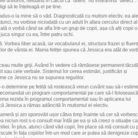
 să fie uniformi, neluând în calcul că "diferit" nu înseamnă "defect".
bligi să te înțeleagă el pe tine.
dus-o la mine să o văd. Diagnosticată cu mutism electiv, ea al
unci, nu vorbise niciodată cu un adult în afara cercului direct al 
dată o vorbă când se afla într-un grup de copii, așa că alți copii
juca singur cu ea, între patru ochi.
 Vorbea liber acasă, iar vocabularul ei, structura frazei și fluen
ilor de vârsta ei. Mama fetiței spunea că Jessica era atât de vor
și făceau multe griji. Având în vedere că rămăsese permanent tăcut
t sau cele verbale. Sistemul lor cerea estimări, justificări și
reme ce Jessica nu se supunea regulilor.
 s-o determine pe fetiță să rostească vreun cuvânt sau să-i estim
A recomandat un program comportamental pe care să-l foloseasc
blema rezida în programul comportamental sau în aplicarea lui
ă Jessica a rămas adâncită în mutismul ei electiv.
ameră și am sporovăit ușor câtva timp înainte să cer să vorbesc
niciun rost s-o consult mai întâi pe ea și să creez o situație ca
miliei. În plus, atunci când văd copii, îmi place să mă consult cu 
discute în fața copiilor într-un mod care ar putea să denigreze cop