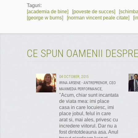
Taguri:
[academia de bine]
[poveste de succes]
[schimba
[george w burns]
[norman vincent peale citate]
[i
CE SPUN OAMENII DESPRE
04 OCTOBER, 2015
IRINA ARSENE - ANTREPRENOR, CEO
MAXIMEDIA PERFORMANCE,
"Acum, chiar sunt incantata
de viata mea: imi place
casa in care locuiesc, imi
place jobul, felul in care
arat si, mai ales, privesc cu
incredere viitorul. Dar nu a
fost dintotdeauna asa. Anul