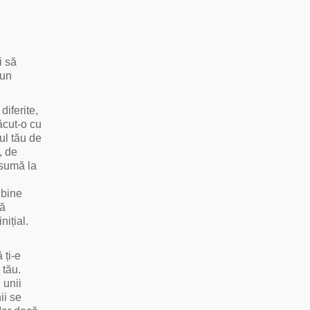
i să
 un
diferite,
făcut-o cu
lul tău de
, de
nsumă la
 bine
să
nițial.
 ți-e
 tău.
 unii
ii se