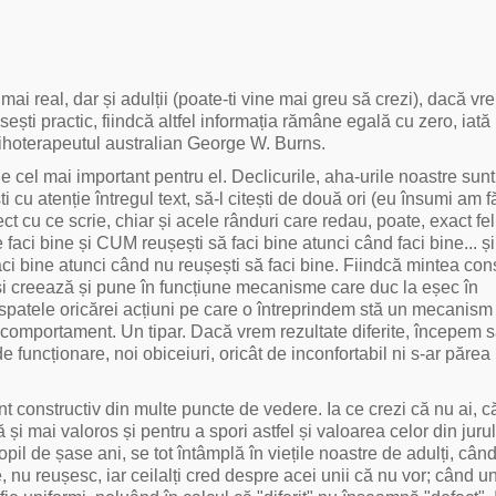
ai real, dar și adulții (poate-ti vine mai greu să crezi), dacă vre
ești practic, fiindcă altfel informația rămâne egală cu zero, iată
psihoterapeutul australian George W. Burns.
 e cel mai important pentru el. Declicurile, aha-urile noastre sunt 
ști cu atenție întregul text, să-l citești de două ori (eu însumi am 
ect cu ce scrie, chiar și acele rânduri care redau, poate, exact fe
 faci bine și CUM reușești să faci bine atunci când faci bine... și
ci bine atunci când nu reușești să faci bine. Fiindcă mintea co
își creează și pune în funcțiune mecanisme care duc la eșec în
spatele oricărei acțiuni pe care o întreprindem stă un mecanism
e comportament. Un tipar. Dacă vrem rezultate diferite, începem 
funcționare, noi obiceiuri, oricât de inconfortabil ni s-ar părea i
constructiv din multe puncte de vedere. Ia ce crezi că nu ai, că
și mai valoros și pentru a spori astfel și valoarea celor din jurul
il de șase ani, se tot întâmplă în viețile noastre de adulți, când
 nu reușesc, iar ceilalți cred despre acei unii că nu vor; când un