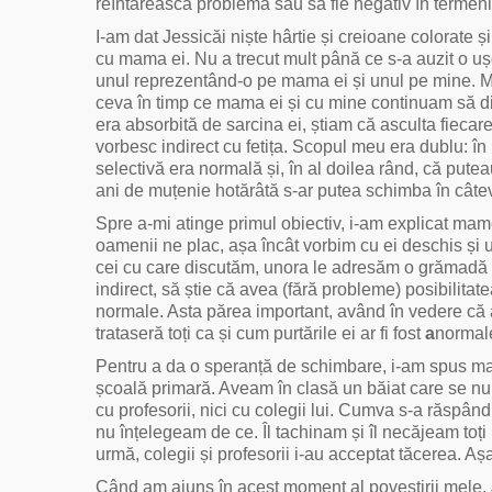
reîntărească problema sau să fie negativ în termenii
I-am dat Jessicăi niște hârtie și creioane colorate
cu mama ei. Nu a trecut mult până ce s-a auzit o uș
unul reprezentând-o pe mama ei și unul pe mine. Mi
ceva în timp ce mama ei și cu mine continuam să dis
era absorbită de sarcina ei, știam că asculta fiecare
vorbesc indirect cu fetița. Scopul meu era dublu: în
selectivă era normală și, în al doilea rând, că put
ani de muțenie hotărâtă s-ar putea schimba în câtev
Spre a-mi atinge primul obiectiv, i-am explicat mam
oamenii ne plac, așa încât vorbim cu ei deschis și 
cei cu care discutăm, unora le adresăm o grămadă d
indirect, să știe că avea (fără probleme) posibilitate
normale. Asta părea important, având în vedere că alț
trataseră toți ca și cum purtările ei ar fi fost
a
normale
Pentru a da o speranță de schimbare, i-am spus mam
școală primară. Aveam în clasă un băiat care se num
cu profesorii, nici cu colegii lui. Cumva s-a răspân
nu înțelegeam de ce. Îl tachinam și îl necăjeam toți 
urmă, colegii și profesorii i-au acceptat tăcerea. Așa
Când am ajuns în acest moment al povestirii mele, J