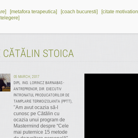
re]
[metafora terapeutica]
[coach bucuresti]
[citate motivation
ntelegere]
 CĂTĂLIN STOICA
05 MARCH, 2017
DIPL. ING. LORINCZ BARNABAS -
ANTREPRENOR, DIR. EXECUTIV
PATRONATUL PRODUCATORILOR DE
TAMPLARIE TERMOIZOLANTA (PPTT),
"Am avut ocazia să-l
cunosc pe Cătălin cu
ocazia unui program de
Mastermind despre “Cele
mai puternice 15 metode