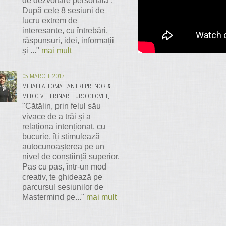
de dezvoltare personală”.
După cele 8 sesiuni de
lucru extrem de
interesante, cu întrebări,
răspunsuri, idei, informații
și ..."
mai mult
05 MARCH, 2017
MIHAELA TOMA - ANTREPRENOR &
MEDIC VETERINAR, EURO GEOVET,
"Cătălin, prin felul său
vivace de a trăi și a
relaționa intenționat, cu
bucurie, îți stimulează
autocunoașterea pe un
nivel de conștiință superior.
Pas cu pas, într-un mod
creativ, te ghidează pe
parcursul sesiunilor de
Mastermind pe..."
mai mult