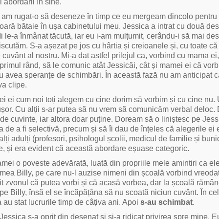
 abordării în sine.
 și am rugat-o să deseneze în timp ce eu mergeam dincolo pentru 
oară bătaie în ușa cabinetului meu. Jessica a intrat cu două de
 le-a înmânat tăcută, iar eu i-am mulțumit, cerându-i să mai d
cutăm. S-a așezat pe jos cu hârtia și creioanele și, cu toate că
 cuvânt al nostru. Mi-a dat astfel prilejul ca, vorbind cu mama ei
 primul rând, să le comunic atât Jessicăi, cât și mamei ei că vorb
eau avea speranțe de schimbări. În această fază nu am anticipat 
a clipe.
ei ei cum noi toți alegem cu cine dorim să vorbim și cu cine nu. 
ușor. Cu alții s-ar putea să nu vrem să comunicăm verbal deloc. 
e cuvinte, iar altora doar puține. Doream să o liniștesc pe Jess
a de a fi selectivă, precum și să îi dau de înțeles că alegerile ei
i adulți (profesori, psihologul școlii, medicul de familie și buni
, și era evident că această abordare eșuase categoric.
ei o poveste adevărată, luată din propriile mele amintiri ca el
ea Billy, pe care nu-l auzise nimeni din școală vorbind vreodat
dit zvonul că putea vorbi și că acasă vorbea, dar la școală rămân
pe Billy, însă el se încăpățâna să nu scoată niciun cuvânt. În ce
 au stat lucrurile timp de câțiva ani. Apoi
s-au schimbat
.
essica s-a oprit din desenat și și-a ridicat privirea spre mine.