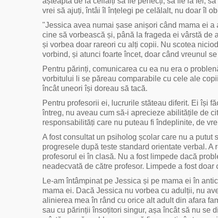
așteaptă de la ceilalți să fie perfecți, să fie la fel,
vrei să ajuți, întâi îl înțelegi pe celălalt, nu doar îl o
"Jessica avea numai șase anișori când mama ei a a
cine să vorbească și, până la frageda ei vârstă de at
și vorbea doar rareori cu alți copii. Nu scotea nicio
vorbind, și atunci foarte încet, doar când vreunul se 
Pentru părinți, comunicarea cu ea nu era o problenă.
vorbitului li se păreau comparabile cu cele ale copi
încât uneori își doreau să tacă.
Pentru profesorii ei, lucrurile stăteau diferit. Ei î
întreg, nu aveau cum să-i aprecieze abilitățile de citi
responsabilități care nu puteau fi îndeplinite, de v
A fost consultat un psiholog școlar care nu a putut
progresele după teste standard orientate verbal. 
profesorul ei în clasă. Nu a fost limpede dacă pro
neadecvată de către profesor. Limpede a fost doar c
Le-am întâmpinat pe Jessica și pe mama ei în antic
mama ei. Dacă Jessica nu vorbea cu adulții, nu avea 
alinierea mea în rând cu orice alt adult din afara fa
sau cu părinții însoțitori singur, așa încât să nu se 