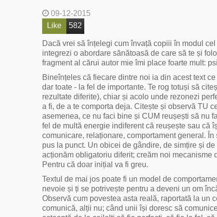
09-12-2015
Like
582
Dacă vrei să înțelegi cum învață copiii în modul cel m
integrezi o abordare sănătoasă de care să te și folos
fragment al cărui autor mie îmi place foarte mult: 
Bineînțeles că fiecare dintre noi ia din acest text ce
dar toate - la fel de importante. Te rog totuși să cite
rezultate diferite), chiar și acolo unde rezonezi perf
a fi, de a te comporta deja. Citește și observă TU ce
asemenea, ce nu faci bine și CUM reușești să nu fa
fel de multă energie indiferent că reușește sau că 
comunicare, relaționare, comportament general. În 
pus la punct. Un obicei de gândire, de simțire și d
acționăm obligatoriu diferit; creăm noi mecanisme de 
Pentru că doar inițial va fi greu.
Textul de mai jos poate fi un model de comportament 
nevoie și ți se potrivește pentru a deveni un om încă 
Observă cum povestea asta reală, raportată la un cop
comunică, alții nu; când unii își doresc să comunice,