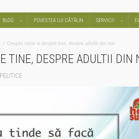
BLOG
POVESTEA LUI CĂTĂLIN
SERVICII
E
e
/
Despre mine si despre tine, despre adultii din noi
 TINE, DESPRE ADULTII DIN 
PEUTICE