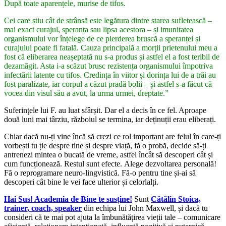
După toate aparențele, murise de tifos.
Cei care știu cât de strânsă este legătura dintre starea sufletească –
mai exact curajul, speranța sau lipsa acestora – și imunitatea
organismului vor înțelege de ce pierderea bruscă a speranței și
curajului poate fi fatală. Cauza principală a morții prietenului meu a
fost că eliberarea neașeptată nu s-a produs și astfel el a fost teribil de
dezamăgit. Asta i-a scăzut brusc rezistența organismului împotriva
infectării latente cu tifos. Credința în viitor și dorința lui de a trăi au
fost paralizate, iar corpul a căzut pradă bolii – și astfel s-a făcut că
vocea din visul său a avut, la urma urmei, dreptate.”
Suferințele lui F. au luat sfârșit. Dar el a decis în ce fel. Aproape
două luni mai târziu, războiul se termina, iar deținuții erau eliberați.
Chiar dacă nu-ți vine încă să crezi ce rol important are felul în care-ți
vorbești tu ție despre tine și despre viață, fă o probă, decide să-ți
antrenezi mintea o bucată de vreme, astfel încât să descoperi cât și
cum funcționează.
Restul sunt efecte.
Alege dezvoltarea personală!
Fă o reprogramare neuro-lingvistică. Fă-o pentru tine și-ai să
descoperi cât bine le vei face ulterior și celorlalți.
Hai Sus! Academia de Bine te susține!
Sunt
Cătălin Stoica,
trainer, coach, speaker
din echipa lui John Maxwell, și dacă tu
consideri că te mai pot ajuta la îmbunătățirea vieții tale – comunicare