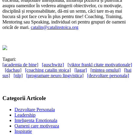
eficientă, relaționare intenționată, influență pozitivă și puternică
asupra oamenilor în vederea atingerii obiectivelor, cu motivație,
disciplină și responsabilitate, dă-mi un semn, căci tare m-aș mai
bucura să pot face ceva în plus pentru tine! Coaching, Training,
Mentoring sau Speaking, individual ori pentru grupuri de oameni
oricât de mari.
catalin@catalinstoica.org
Taguri:
[academia de bine]
[auschwitz]
[viktor frankl citate motivationale]
[dachau]
[coaching catalin stoica]
[lagar]
[mintea omului]
[hai
sus]
[nlp]
[programare neuro lingvistica]
[dezvoltare personala]
Categorii Articole
Dezvoltare Personala
Leadership
Inteligenta Emotionala
Oameni care motiveaza
Inspiratie