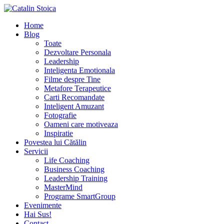
Home
Blog
Toate
Dezvoltare Personala
Leadership
Inteligenta Emotionala
Filme despre Tine
Metafore Terapeutice
Carti Recomandate
Inteligent Amuzant
Fotografie
Oameni care motiveaza
Inspiratie
Povestea lui Cătălin
Servicii
Life Coaching
Business Coaching
Leadership Training
MasterMind
Programe SmartGroup
Evenimente
Hai Sus!
Contact