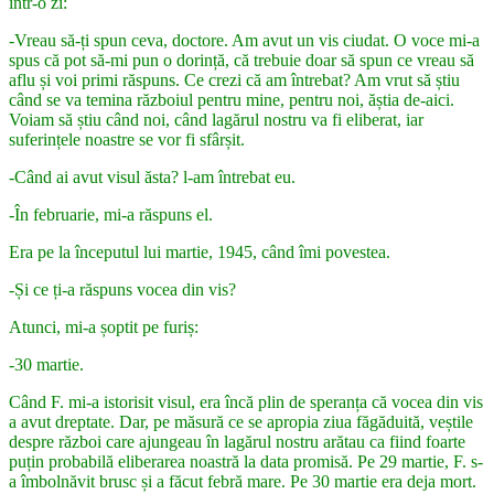
într-o zi:
-Vreau să-ți spun ceva, doctore. Am avut un vis ciudat. O voce mi-a
spus că pot să-mi pun o dorință, că trebuie doar să spun ce vreau să
aflu și voi primi răspuns. Ce crezi că am întrebat? Am vrut să știu
când se va temina războiul pentru mine, pentru noi, ăștia de-aici.
Voiam să știu când noi, când lagărul nostru va fi eliberat, iar
suferințele noastre se vor fi sfârșit.
-Când ai avut visul ăsta? l-am întrebat eu.
-În februarie, mi-a răspuns el.
Era pe la începutul lui martie, 1945, când îmi povestea.
-Și ce ți-a răspuns vocea din vis?
Atunci, mi-a șoptit pe furiș:
-30 martie.
Când F. mi-a istorisit visul, era încă plin de speranța că vocea din vis
a avut dreptate. Dar, pe măsură ce se apropia ziua făgăduită, veștile
despre război care ajungeau în lagărul nostru arătau ca fiind foarte
puțin probabilă eliberarea noastră la data promisă. Pe 29 martie, F. s-
a îmbolnăvit brusc și a făcut febră mare. Pe 30 martie era deja mort.