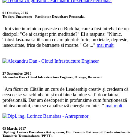
01 October, 2015
Teodora Ungureanu - Facilitator Dezvoltare Personala,
"Imi vine in minte o poveste cu Buddha, care a fost intrebat de un
discipol: "Ce ai castigat prin meditatie?" El a raspuns: "Nimic.
Totusi lasa-ma sa iti spun ce am pierdut: furie, anxietate, depresie,
insecuritate, frica de batranete si moarte." Ce ..."
mai mult
27 September, 2015
Alexandru Dan - Cloud Infrastructure Engineer, Orange, Bucuresti
"Am făcut cu Cătălin un curs de Leadership creativ și credeam că
ceea ce se va schimba în și mai bine la mine va fi doar latura
profesională. Dar am descoperit in profunzime cum funcționează
mintea omului, cum se canalizează energia cu inte..."
mai mult
05 March, 2017
Dipl. ing. Lorincz Barnabas - Antreprenor, Dir. Executiv Patronatul Producatorilor de
Tamplarie Termoizolanta (PPTT),