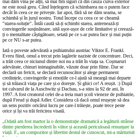
mai dăm vina pe alții, să mai fim siguri că din cauza cuiva exterior
ne este nouă greu. Când înțelegem că schimbarea nu o putem face
decât în ceea ce ne privește. Iar apoi, fără să ne dăm seama, se
schimbă și în jurul nostru. Totul începe cu ceea ce se cheamă
"starea-soluție". Întâi caută să-ți schimbi starea, antrenează-ți
convingerile susținătoare, uită ușor-ușor de cele limitative și creează-
ți o mentalitate câștigătoare, setată pe ce s-ar putea face și mai puțin
pe ce NU s-ar putea.
Iată o poveste adevărată a psihiatrului austriac Viktor E. Frankl.
Evreu fiind, omul a trecut prin lagărele naziste de concentrare. Deci,
a trăit ceea ce niciunul dintre noi nu a trăit în viața sa. Coșmaruri
adevărate, chinuri inimaginabile, văzute doar prin filme. Dar se
declară un fericit, se declară recunoscător și alege permanent
credințele, convingerile și emoțiile ce-l ajută să meargă mai departe
și să trăiască viața pe care și-o dorește. Și ghici ce! A reușit. :) După
tot calvarul de la Auschwitz și Dachau, s-a stins la 92 de ani, în
1997. A fost creatorul celei de-a treia mari școli vieneze de psihiatrie,
după Freud și după Adler. Considera că dacă omul reușește să dea
un sens pozitiv oricărui lucru pe care-l trăiește, poate trece peste
orice și își va trăi fericirea visată.
„Odată am fost martor la o demonstrație dramatică a legăturii strânse
dintre pierderea încrederii în viitor și această periculoasă renunțare la
viață. F., un compozitor și libretist destul de cunoscut, mi-a mărturisit