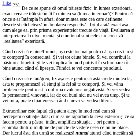
Like
751
De ce se spune că omul trăiește fizic, în lumea exterioară,
exact ceea ce trăiește întâi în mintea sa (lumea interioară)? Pentru că
orice s-ar întâmpla în afară, doar mintea este cea care definește,
descrie și etichetează întâmplarea respectivă. Totul arată exact așa
cum alege ea, prin prisma experiențelor trecute de viață. Evaluarea și
interpretarea la nivel mental și emoțional sunt cele care creează
„realitatea” exterioară.
Când crezi că e bine/frumos, așa este tocmai pentru că așa crezi tu și
te comporți în consecință. Și vei tot căuta binele. Și vei contribui la
păstrarea binelui. Și te vei implica în mod potrivit în schimbarea în
bine atunci când el lipsește. Fiindcă te vei concentra pe soluții.
Când crezi că e rău/greu, fix așa este pentru că asta crede mintea ta,
asta te programează să simți și la fel să te comporți. Și vei vâna
problemele pentru a-ți confirma evaluarea negativistă. Și vei vedea
în permanență vinovații, iar de cei buni nici nu vei avea timp. Și te
vei mira, poate chiar enerva când cineva va vedea diferit.
Extraordinar este faptul că putem alege în mod real cum să
percepem o situație dată; cum să ne raportăm la ceva exterior și ce să
facem pentru a păstra, întări, amplifica situația… ori pentru a
schimba dintr-o mulțime de puncte de vedere ceea ce nu ne place.
Dar lucrul ăsta din urmă se realizează
numai
atunci când încetăm să