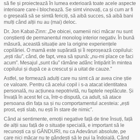
să fie și proiectează în lumea exterioară toate acele aspecte
interioare care-i blochează. Se simt vinovați, ca și cum ar fi
o greșeală să se simtă fericiți, să aibă succes, să aibă bani
mulți când alții nu au (mai) deloc.
Dr. Jon Kabat-Zinn: „De obicei, oamenii nici măcar nu sunt
conștienți de permanentul monolog interior negativ. În bună
măsură, această situație are la origine experiențele
copilăriei. O mamă este supărată și îi reproșează copilului:
„ești rău”, când, de fapt, vrea să spună: „nu-mi place ce faci
acum”. Mesajul „sunt rău” rămâne adânc întipărit în mintea
copilului și după ce a crescut și a uitat de cauze.”
Astfel, se formează adulți care nu simt că ar avea cine știe
ce valoare. Pentru că acelui copil i s-a atacat identitatea
personală, nu acțiunea nepotrivită, nu faptele neplăcute. Și
învață în acest fel ca, într-o dispută, ca adult, să atace
persoana din fața sa și nu comportamentul acesteia: „ești
prost, ești slab, nu ești în stare de nimic”.
Când ai sentimente, emoții negative față de tine însuți, față
de alții sau față de o situație specială, e important să le
recunoști ca și GÂNDURI, nu ca Adevăruri absolute, pe
care nici măcar nu te gândești să le pui la îndoială. Când