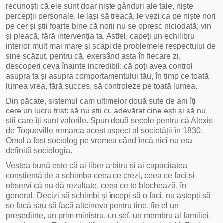
recunoști că ele sunt doar niște gânduri ale tale, niște
percepții personale, le lași să treacă, le vezi ca pe niște nori
pe cer și știi foarte bine că norii nu se opresc niciodată; vin
și pleacă, fără intervenția ta. Astfel, capeți un echilibru
interior mult mai mare și scapi de problemele respectului de
sine scăzut, pentru că, exersând asta în fiecare zi,
descoperi ceva înainte incredibil: că poți avea control
asupra ta și asupra comportamentului tău, în timp ce toată
lumea vrea, fără succes, să controleze pe toată lumea.
Din păcate, sistemul cam ultimelor două sute de ani îți
cere un lucru trist: să nu știi cu adevărat cine ești și să nu
știi care îți sunt valorile. Spun două secole pentru că Alexis
de Toqueville remarca acest aspect al societății în 1830.
Omul a fost sociolog pe vremea când încă nici nu era
definită sociologia.
Vestea bună este că ai liber arbitru și ai capacitatea
conștientă de a schimba ceea ce crezi, ceea ce faci și
observi că nu dă rezultate, ceea ce te blochează, în
general. Decizi să schimbi și începi să o faci, nu aștepți să
se facă sau să facă altcineva pentru tine, fie el un
președinte, un prim ministru, un șef, un membru al familiei,