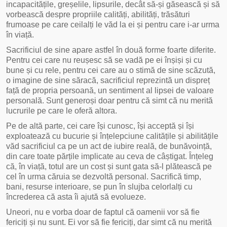
incapacitățile, greșelile, lipsurile, decât să-și găsească și să
vorbească despre propriile calități, abilități, trăsături
frumoase pe care ceilalți le văd la ei și pentru care i-ar urma
în viață.
Sacrificiul de sine apare astfel în două forme foarte diferite.
Pentru cei care nu reușesc să se vadă pe ei înșiși și cu
bune și cu rele, pentru cei care au o stimă de sine scăzută,
o imagine de sine săracă, sacrificiul reprezintă un dispreț
față de propria persoană, un sentiment al lipsei de valoare
personală. Sunt generoși doar pentru că simt că nu merită
lucrurile pe care le oferă altora.
Pe de altă parte, cei care își cunosc, își acceptă și își
exploatează cu bucurie și înțelepciune calitățile și abilitățile
văd sacrificiul ca pe un act de iubire reală, de bunăvoință,
din care toate părțile implicate au ceva de câștigat. Înțeleg
că, în viață, totul are un cost și sunt gata să-l plătească pe
cel în urma căruia se dezvoltă personal. Sacrifică timp,
bani, resurse interioare, se pun în slujba celorlalți cu
încrederea că asta îi ajută să evolueze.
Uneori, nu e vorba doar de faptul că oamenii vor să fie
fericiți și nu sunt. Ei vor să fie fericiți, dar simt că nu merită