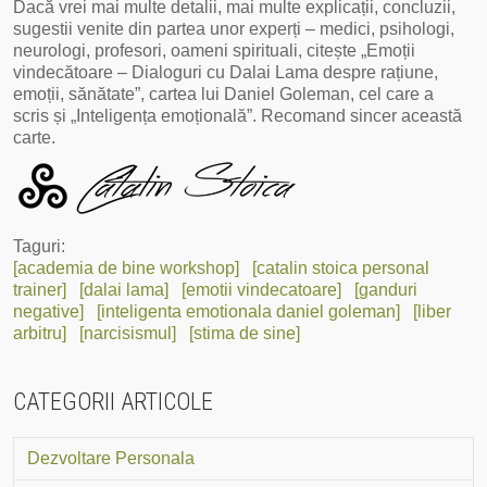
Dacă vrei mai multe detalii, mai multe explicații, concluzii,
sugestii venite din partea unor experți – medici, psihologi,
neurologi, profesori, oameni spirituali, citește „Emoții
vindecătoare – Dialoguri cu Dalai Lama despre rațiune,
emoții, sănătate”, cartea lui Daniel Goleman, cel care a
scris și „Inteligența emoțională”. Recomand sincer această
carte.
Taguri:
[academia de bine workshop]
[catalin stoica personal
trainer]
[dalai lama]
[emotii vindecatoare]
[ganduri
negative]
[inteligenta emotionala daniel goleman]
[liber
arbitru]
[narcisismul]
[stima de sine]
CATEGORII ARTICOLE
Dezvoltare Personala