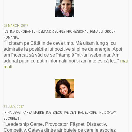
05 MARCH, 2017
IUSTINA DOROBANTU - DEMAND & SUPPLY PROFESSIONAL, RENAULT GROUP
ROMANIA,
"Îl citeam pe Cătălin de ceva timp. Mă uitam lung și cu
admirație la postările lui pozitive și pline de energie. Apoi
am încercat să văd ce se întâmplă într-un webminar. Am
adunat puțin cu puțin informații noi și am înțeles că le..."
mai
mult
21 JULY, 2017
IRINA USVAT - AREA MARKETING EXECUTIVE CENTRAL EUROPE , HL DISPLAY,
BUCURESTI
"Leadership Game. Provocator. Fâșneț. Distractiv.
Competitiv. Cateva dintre atributele pe care le asociez