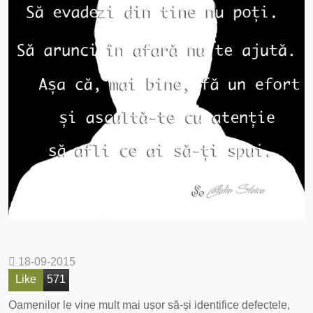
18-09-2015
Like
571
Oamenilor le vine mult mai ușor să-și identifice defectele,