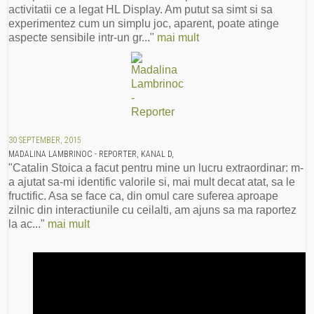
activitatii ce a legat HL Display. Am putut sa simt si sa
experimentez cum un simplu joc, aparent, poate atinge
aspecte sensibile intr-un gr..."
mai mult
30 SEPTEMBER, 2015
MADALINA LAMBRINOC - REPORTER, KANAL D,
"Catalin Stoica a facut pentru mine un lucru extraordinar: m-
a ajutat sa-mi identific valorile si, mai mult decat atat, sa le
fructific. Asa se face ca, din omul care suferea aproape
zilnic din interactiunile cu ceilalti, am ajuns sa ma raportez
la ac..."
mai mult