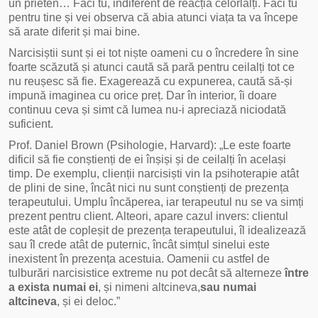
un prieten… Faci tu, indiferent de reacția celorlalți. Faci tu
pentru tine și vei observa că abia atunci viața ta va începe
să arate diferit și mai bine.
Narcisiștii sunt și ei tot niște oameni cu o încredere în sine
foarte scăzută și atunci caută să pară pentru ceilalți tot ce
nu reușesc să fie. Exagerează cu expunerea, caută să-și
impună imaginea cu orice preț. Dar în interior, îi doare
continuu ceva și simt că lumea nu-i apreciază niciodată
suficient.
Prof. Daniel Brown (Psihologie, Harvard): „Le este foarte
dificil să fie conștienți de ei înșiși și de ceilalți în același
timp. De exemplu, clienții narcisiști vin la psihoterapie atât
de plini de sine, încât nici nu sunt conștienți de prezența
terapeutului. Umplu încăperea, iar terapeutul nu se va simți
prezent pentru client. Alteori, apare cazul invers: clientul
este atât de copleșit de prezența terapeutului, îl idealizează
sau îl crede atât de puternic, încât simțul sinelui este
inexistent în prezența acestuia. Oamenii cu astfel de
tulburări narcisistice extreme nu pot decât să alterneze
între
a exista numai ei
, și nimeni altcineva,
sau numai
altcineva
, și ei deloc.”