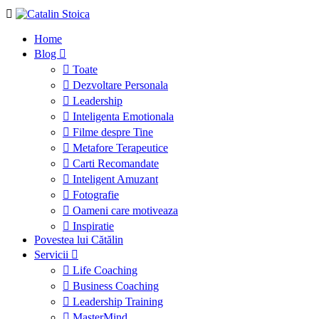
Home
Blog
Toate
Dezvoltare Personala
Leadership
Inteligenta Emotionala
Filme despre Tine
Metafore Terapeutice
Carti Recomandate
Inteligent Amuzant
Fotografie
Oameni care motiveaza
Inspiratie
Povestea lui Cătălin
Servicii
Life Coaching
Business Coaching
Leadership Training
MasterMind