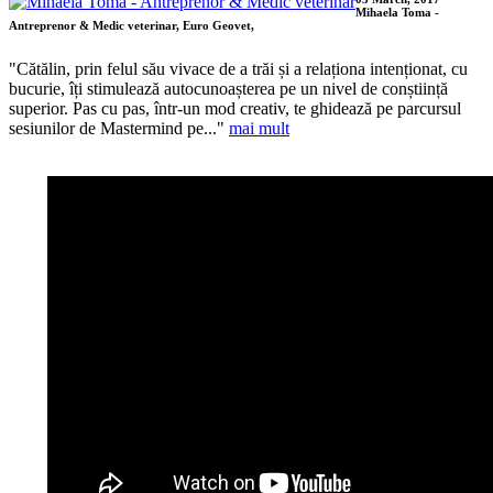
Mihaela Toma -
Antreprenor & Medic veterinar, Euro Geovet,
"Cătălin, prin felul său vivace de a trăi și a relaționa intenționat, cu
bucurie, îți stimulează autocunoașterea pe un nivel de conștiință
superior. Pas cu pas, într-un mod creativ, te ghidează pe parcursul
sesiunilor de Mastermind pe..."
mai mult