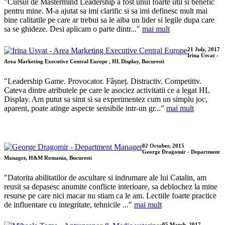
"Cursul de Mastermind Leadership a fost unul foarte util si benefic
pentru mine. M-a ajutat sa imi clarific si sa imi definesc mult mai
bine calitatile pe care ar trebui sa le aiba un lider si legile dupa care
sa se ghideze. Desi aplicam o parte dintr..."
mai mult
21 July, 2017
Irina Usvat -
Area Marketing Executive Central Europe , HL Display, Bucuresti
"Leadership Game. Provocator. Fâșneț. Distractiv. Competitiv.
Cateva dintre atributele pe care le asociez activitatii ce a legat HL
Display. Am putut sa simt si sa experimentez cum un simplu joc,
aparent, poate atinge aspecte sensibile intr-un gr..."
mai mult
02 October, 2015
George Dragomir - Department
Manager, H&M Romania, Bucuresti
"Datorita abilitatilor de ascultare si indrumare ale lui Catalin, am
reusit sa depasesc anumite conflicte interioare, sa deblochez la mine
resurse pe care nici macar nu stiam ca le am. Lectiile foarte practice
de influentare cu integritate, tehnicile ..."
mai mult
05 March, 2017