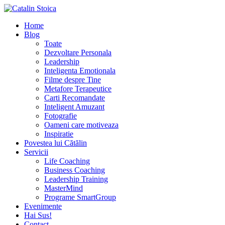
Home
Blog
Toate
Dezvoltare Personala
Leadership
Inteligenta Emotionala
Filme despre Tine
Metafore Terapeutice
Carti Recomandate
Inteligent Amuzant
Fotografie
Oameni care motiveaza
Inspiratie
Povestea lui Cătălin
Servicii
Life Coaching
Business Coaching
Leadership Training
MasterMind
Programe SmartGroup
Evenimente
Hai Sus!
Contact