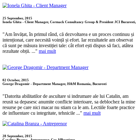
25 September, 2015
Ionela Ghita - Client Manager, Cormack Consultancy Group & President JCI Bucuresti,
"Am învățat, în primul rând, că dezvoltarea e un proces continuu și
intenționat, care necesită voință și efort. Iar rezultatele am observat
că sunt pe măsura investiției tale: cât efort ești dispus să faci, atâtea
rezultate obții. ..."
mai mult
02 October, 2015
George Dragomir - Department Manager, H&M Romania, Bucuresti
"Datorita abilitatilor de ascultare si indrumare ale lui Catalin, am
reusit sa depasesc anumite conflicte interioare, sa deblochez la mine
resurse pe care nici macar nu stiam ca le am. Lectiile foarte practice
de influentare cu integritate, tehnicile ..."
mai mult
28 September, 2015
Catalina Branza - Antreprenor, Ceo Allboutique,